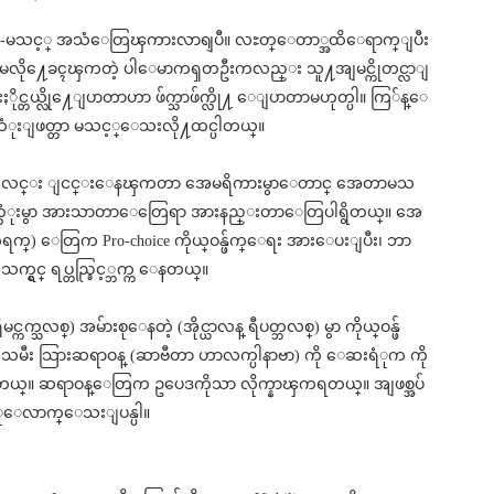
ဖ်က္သင့္-မသင့္ အသံေတြၾကားလာရျပီ။ လႊတ္ေတာ္အထိေရာက္ျပီး
ို႔ေခၚၾကတဲ့ ပါေမာကၡတဦးကလည္း သူ႔အျမင္ကိုတင္လာျ
းႏိုင္တယ္လို႔ေျပာတာဟာ ဖ်က္သာဖ်က္လို႔ ေျပာတာမဟုတ္ပါ။ ကြ်န္ေ
င္းဆံုးျဖတ္တာ မသင့္ေသးလို႔ထင္ပါတယ္။
င့္ပြင့္လင္းလင္း ျငင္းေနၾကတာ အေမရိကားမွာေတာင္ အေတာမသ
ဖက္လံုးမွာ အားသာတာေတြေရာ အားနည္းတာေတြပါရွိတယ္။ အေ
ကရက္) ေတြက Pro-choice ကိုယ္ဝန္ဖ်က္ေရး အားေပးျပီး၊ ဘာ
က္ရွင္ ရပ္တည္ခြင့္ဘက္က ေနတယ္။
စ္) အမ်ားစုေနတဲ့ (အိုင္ယာလန္ ရီပတ္ဘလစ္) မွာ ကိုယ္ဝန္ဖ်
အမ်ိဳးသမီး သြားဆရာဝန္ (ဆာဗီတာ ဟာလက္ပါနာဗာ) ကို ေဆးရံုက ကို
းခဲ့တယ္။ ဆရာဝန္ေတြက ဥပေဒကိုသာ လိုက္နာၾကရတယ္။ အျဖစ္အပ်
ံုေလာက္ေသးျပန္ပါ။