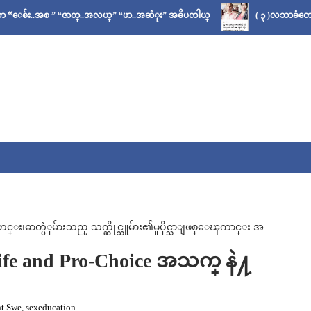
စ ” “ဇာတ္..အလယ္” “ဖာ..အဆံုး” အဓိပၸါယ္
( ၃ )လသာခံတော့မယ်လို့ သိ
ဓာတ္ပံုမ်ားသည္ သက္ဆိုင္သူမ်ား၏မူပိုင္သာျဖစ္ေၾကာင္း အ
Life and Pro-Choice အသက္ နဲ႔
t Swe
,
sexeducation