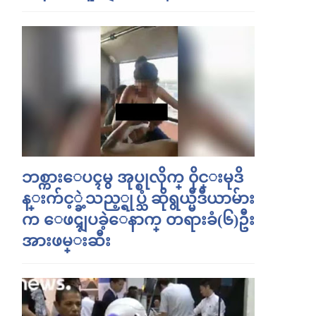
ဘစ္ကားေပၚမွ အုပ္စုလိုက္ ၀ိုင္းမုဒိ
န္းက်င့္ခဲ့သည့္ရုပ္သံ ဆိုရွယ္မီဒီယာမ်ား
က ေဖၚျပခဲ့ေနာက္ တရားခံ(၆)ဦး
အားဖမ္းဆီး