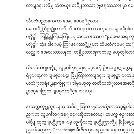
လာျခင္းလို႔ ဆိုတယ္။ တခ်ိဳ႕ဘာသာ (ဗုဒၡဘာသာ) မွာ မေသႏိုင္
သိပၸံပညာကေကာ အေျဖေပးႏိုင္သလား
မေသႏိုင္တဲ့ဝိဥာဥ္ဆိုတာကို သိပၸံပညာက သက္ေသမျပႏိုင္
ပႏိုင္ပါ။ လြန္လြန္ၾကြံၾကြံေျပာေသးတာက “ရူပေဗဒအရ
ပႏိုင္ပါ” တဲ့။ ဒါေပမဲ့ ကြ်န္ေတာ္တို႔ဟာ သိပၸံကမေျပာႏိ
လည္း အေလးထားၾက၊ တန္ဘိုးထားၾကတယ္ မဟုတ္ပါလား
သိပၸံကမျပႏိုင္တဲ့ လူပုဂၢိဳလ္ျဖစ္ျခင္းကို ဦးေႏွာက္ဘက္ကေန
ရံုေၾကာ ျဖစ္ေပၚ၊ ဖြံ႔ထြားလာျခင္း ျဖစ္စဥ္မွာ ေဆ
ယသံုးလရဲ႕ေနာက္ပိုင္း၊ ဒါမွမဟုတ္ တတိယသံုးလအေစာပိုင္းမတို
ဥာဏ္ေတြက ျဖစ္မလာႏိုင္ေသးဘူး။
အသက္ဘက္ရပ္တည္ေနသူ တခ်ိဳ႕ေတြက ျငင္းဆိုတာတခုရွိပ
ည္းက လူပုဂၢိဳလ္ျဖစ္ျခင္းဆိုတာစတယ္။ တဖက္က စဥ္းစားႏိ
ပါစို႔ ထုတ္ျပစ္လိုက္ေပမဲ့ လူကိုသတ္ျပစ္လိုက္တာလို႔ နီးနီ
ည္းခ်က္ကေတာ့ Gene therapy မ်ိဳးဗီဇကုသနည္းေၾကာင့္ လ