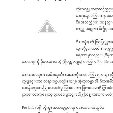
ကိုယ္ဝန္ကို တရားဝင္
ဆရာဝန္ေတြကေန အေမလ
ပီ။ အသက္ဆံုးရံႈးမႈနည္
တာ့္အျမင္ကေတာ့ ခ်က္ခ်
ဒီ (အစ္ရွဴး) ကို ပြ
တ္ႏိုင္ေသးပါ။ ႏွစ္
မရိကားမွာလည္း (ဒီမို
သာေရးကို ပိုေလးစားတဲ့ (ရီပတ္ဘလစ္ကန္) ေတြက Pro-life အသ
ဘာသာေရးက အမ်ားၾကီး လႊမ္းမိုးတာေတြ႔ရတယ္။ (ရိုမင္ကက္သလ
က္ျခင္းဟာ တရားဝင္မဟုတ္ပါ။ မႏွစ္က အိုင္ယာလန္မွာ အိႏၵိယ
ယ္ဝန္ဖ်က္မေပးလို႔ ေသဆံုးသြားေတာ့ ပြက္ေလာရိုက္သြာ
က္တခုေလာက္နဲ႔ေတာ့ ဥပေဒေျပာင္းဘို႔တြန္းအားက မလ
Pro-Life (ပရို-လိုက္ဖ္) အသက္ရွင္ေရး အေလးေပးသူမ်ား