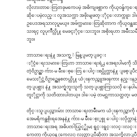
လိုလားတာေတြတခုမကေပမဲ့ အဓိကျဖစ္တာက ကိုယ္ဝန္ဖ်က္ေရ
ဆိုေပမဲ့လည္း လူအသက္ဟာ အဖိုးမျဖတ္ႏိုင္ေလာက္ဘူး၊ ဒါ
ဥပေဒအရသာလုပ္ရမယ္။ အဖ်က္သမားေတြဆိုတာက ကိုယ္ဝန္အဆင္
သးရင္ လူပုဂၢိဳလ္လို႔ မေခၚႏိုင္ေသးဘူး။ အစိုးရဟာ အမ်ိဳးသမီး တ
ဘူး။
ဘာသာေရးနဲ႔ အသက္ရ့ဲ မြန္ျမတ္ျခင္း
ႏိုင္ငံေရးသမားေတြဟာ ဘာသာေရးရဲ႕ အေရးပါမႈကို သိရတယ္
တဲ့ဝိဥာဥ္ဟာ က်ား-မ မ်ိဳးေစ့ေတြ ေပါင္းစပ္လိုက္တာနဲ႔ ျဖစ္ျပ
မေသႏိုင္တဲ့ဝိဥာဥ္ကေနစတယ္လို႔ ယံုၾကည္သူအၾကား နည္းနည္
တ္ျပစ္တာ) နဲ႔ အသက္ရွဴဘူးသူကို သတ္ျပစ္တာကြာသလို ေနပါမယ
တူႏိုင္တာကို သတိထားပါတယ္။ ဒါေပမဲ့ တမင္တကာသတ္သတ္၊ မတ
တိုင္းသူျပည္သားမ်ား ဘာသာေရးတမ်ိဳးမက ယံုၾကည္တာကို 
အေမရိကန္အစိုးရအေနနဲ႔ က်ား-မ မ်ိဳးေစ့ႏွစ္ခု ေပါင္းလိုက္တာနဲ
ဘာသာေရးအရ အဓိပၸါယ္ဖြင့္ဆိုမႈ ရွင္းရွင္းလင္းလင္း 
ကေတာ့ ကိုယ္ဝန္ (ကေလး) လႈတ္လာျပီဆိုတာ အသက္ရွ