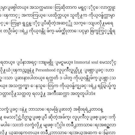
းမွာျဖစ္ပါတယ္။ အသက္သမားေတြဆိုတာက မရွင္ႏိုင္ေလာက္ဘူး
ေၾကာင့္ အကာကြယ္ေပးထိုက္တယ္။ သူတို႔က ကိုယ္ဝန္ဖ်က္တာမွာ
့ေတြမွာ ရွင္သန္ႏိုင္ျပီဆိုတဲ့အဆင့္ကို သက္ေသျပလို႔မရေ
ဦးခ်င္းရဲ႕ ကိုယ္ဝန္ကို ဖ်က္-မဖ်က္ဆိုတာေပၚမွာ စြက္ဖက္ခြင့္မရွိရ
။ ျပႆနာအရင္းအျမစ္ကို ျမင္ရမယ္။ Immortal soul မေသႏိုင္
ီလို႔ယံုၾကည္သူနဲ႔ Personhood လူပုဂၢိဳလ္ရယ္လို႔ ျဖစ္လာျခင္းဟာ
းသာ ျခားနားပါတယ္။ ရက္သတၲ ၁ ပါတ္ ကိုယ္ဝန္ကိုဖ်က္ျပစ္တာ (သ
္။ အသက္ဘက္မွာ ေနသူေတြက ကိုယ္ဝန္ဖ်က္ရျခင္းရဲ႕ ရည္ရြယ္ခ်က္မ
တ္သာလို႔သတ္သတ္ ရလဒ္နဲ႔ အက်ိဳးဆက္ဟာ အတူတူပါဘဲ။
လက္ခံျခင္းနဲ႔ ဘာသာေရးမခြဲျခားတဲ့ အစိုးရရဲ႕တာဝန္
႔ မေသႏိုင္တဲ့ဝိဥာဥ္ျဖစ္ျပီ ဆိုတဲ့အခ်က္၊ လူပုဂၢိဳလ္ျဖစ္ျခင္းကို
မပါေသးဘဲ လက္ခံလို႔ မျဖစ္ႏိုင္ပါ။ တခ်ိဳ႕ဘာသာေရးအစဥ္အလာ
ိလာျပီလို႔ ယူဆၾကတယ္။ တခ်ိဳ႕ဘာသာေရးအယူအဆက ေမြးလာ