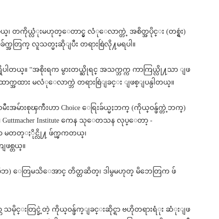
ကိုယ္လံုးမဟုတ္ေတာင္မွ လံုေလာက္တဲ့ အစိတ္အပိုင္း (တစ္ရွဴး)
က္အတြက္ လူသတ္မႈဆိုျပီး တရားစြဲလို႔မရပါ။
ိပါတယ္။ “အစိုးရက မွားတယ္ဆိုရင္ အသက္ဘက္က ကာကြယ္လို႔သာ ျဖ
္အထား မလံုေလာက္ဘဲ တရားစြဲျခင္း ျဖစ္ျပန္ပါတယ္။
းသမီးအမ်ားစုၾကီးဟာ Choice ေရြးခ်ယ္မႈဘက္ (ကိုယ္ဝန္ဖ်က္တဲ့ဘက္)
Guttmacher Institute ကေန သုေတသန လုပ္ေတာ့ -
တတ္ႏိုင္လို႔ ဖ်က္ၾကတယ္၊
ျဖစ္တယ္။
်ား (မိဘ) ေတြမသိေအာင္ တိတ္တဆိတ္၊ ဒါမွမဟုတ္ မိဘေတြက ဖ်
မိုင္းတြင္ခဲ့တဲ့ ကိုယ္ဝန္ဖ်က္ျခင္းဆိုင္ရာ ဗဟိုတရားရံုး ဆံုးျဖ