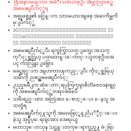
စြံအနားမၾကား အမိ်ဳးသမီးတစ္ဦး အိမ္သာသြားစဥ္
အဓမၼျပဳက်င့္ခံရ
အစ္မျဖစ္သူ၏ ခင္ပြန္းက သားမယားအျဖစ္ အႀကိမ္ႀကိ
မ္ျပဳက်င့္ခဲ့
၁၃ႏွစ္အရြယ္ေက်ာင္းသူမိန္းကေလးကို မု
န္႕၀ယ္ေကၽြးမည္ဟုဆိုကာ အဓမၼျပဳက်င့္ရ
န္ ၾကိဳးပမ္းသူကို ဖမ္းဆီးရမိ
အဓမၼျပဳက်င့္ၿပီး ရက္စက္စြာသတ္ျဖတ္မႈ အသက္
ကုိးႏွစ္အ႐ြယ္ ပထမတန္းေက်ာင္းသူတစ္ဦးအေ
ပၚ က်ဴးလြန္မႈျဖစ္ပြား
ဖခင္အရင္းက အျပာကားၾကည့္ျပီး ကိုးႏွစ္အရြယ္
သမီးကို ညစဥ္အဓမၼျပဳက်င့္
ျပည္​ၿမိဳ႕က ဆံ​ေတာ္​ရပ္​ကြက္​မွာစိတၱဇေ၀ဒနာရွင္
ကို အဓမၼျပဳက်င့္တဲ့တရားခံမိၿပီ
သမီးရည္းစား အတြဲအား ေစာင့္ေပး ေနသူ အ
သတ္ခံရ
အဓမၼျပဳက်င္႔သူကို အမႈမဖြင့္ရန္ ညိႇႏိွဳင္းေပး
ခဲ့သူ အုပ္ခ်ဳပ္ေရးမွဴးအား အေရးယူ
မဟာသုေတသန သင္တန္းတက္ေရာက္မည္႔ မံုရြာ