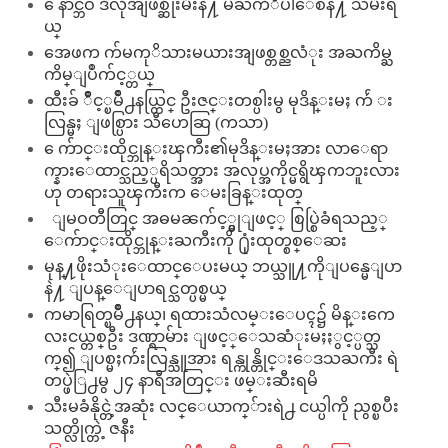
ေနာင္ဘဝ ဒီလိုအျဖစ္ဆိုးမ်ဳိးနဲ႔ မႀကံဳပါေစနဲ႔ သမီးရ
ယ္
အေဖက က်မကုိသားမယားအျဖစ္တစ္ညလံုး အႀကိမ္ႀ
ကိမ္ျပဳက်င့္တယ္
ထီးခ် ဳိင့္ၿမိဳ႕နယ္တြင္ ဦးဇင္းတစ္ပါးမွ မုဒိန္းမႈ က်ဴ း
လြန္မႈ ျဖစ္ပြား သီဟေဆြ (ကသာ)
ေက်ာင္းထိုင္ဘုန္းၾကီး၏မုဒိန္းမႈအား လာေရာ
က္နားေထာင္သည့္ပရိသတ္အား အလုပ္အကိုင္မရွိၾကဘူးလား
ဟု တရားသူၾကီးက ေမးခြန္းထုတ္
ျမဝတီတြင္ အဓမၼက်င့္မွုျဖင့္ စြပ္စြဲခံရသည့္
ေက်ာင္းထိုင္ဘုန္းႀကီးကို ႐ုံးထုတ္စစ္ေဆး
မုန္႔ဖိုးသံုးေထာင္ေပးမယ္ ဘယ္သူ႔ကိုျပန္မေျပာ
နဲ႔ ျပန္ေျပာရင္သတ္ပစ္မယ္
ကမာရြတ္ၿမိဳ႕နယ္၊ ရထားသံလမ္းေပၚ၌ မိန္းကေ
လးငယ္တစ္ဦး ဒဏ္ရာမ်ား ျဖင့္ေသဆံုးမႈႏွင့္ပတ္သ
က္၍ ျပစ္မႈက်ဴးလြန္သူအား ရန္ကုန္တိုင္းေဒသႀကီး ရဲ
တပ္ဖဲြ႕မွ ၂၄ နာရီအတြင္း ဖမ္းဆီးရမိ
သီးမခံနိုင္တဲ့အဆုံး လင္ေယာက္်ားရဲ႕ ငယ္ပါကို ညွစ္ၿပီး
သတ္လိုက္တဲ့ ဇနီး