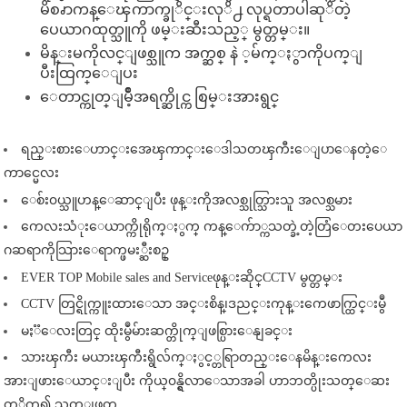
မိစၧာကန္ေၾကာက္ခုိင္းလုိ႕ လုပ္ရတာပါဆုိတဲ့
ပေယာဂထုတ္သူကို ဖမ္းဆီးသည့္ မွတ္တမ္း။
မိန္းမကိုလင္ျဖစ္သူက အက္ဆစ္ နဲ ့မ်က္ႏွာကိုပက္ျ
ပီးထြက္ေျပး
ေတာင္ကုတ္ျမိဳ့အရက္ဆိုင္က စြမ္းအားရွင္
ရည္းစားေဟာင္းအေၾကာင္းေဒါသတၾကီးေျပာေနတဲ့ေ
ကာင္မေလး
ေစ်း၀ယ္သူဟန္ေဆာင္ျပီး ဖုန္းကိုအလစ္သုတ္သြားသူ အလစ္သမား
ကေလးသံုးေယာက္ကိုရိုက္ႏွက္ ကန္ေက်ာ္ကသတ္ခဲ့တဲ့တြံေတးပေယာ
ဂဆရာကိုသြားေရာက္ဖမး္ဆီးစဥ္
EVER TOP Mobile sales and Serviceဖုန္းဆိုင္CCTV မွတ္တမ္း
CCTV တြင္ရိုက္ကူးထားေသာ အင္းစိန္၊ဒညင္းကုန္းကေဖာက္ထြင္းမွဳ
မႏၱေလးတြင္ ထိုးမွဳမ်ားဆက္တိုက္ျဖစ္ပြားေနျခင္း
သားၾကီး မယားၾကီးရွိလ်က္ႏွင့္တရြာတည္းေနမိန္းကေလး
အားျဖားေယာင္းျပီး ကိုယ္၀န္ရွိလာေသာအခါ ဟာဘတ္ပိုးသတ္ေဆး
တုိက္၍ သတ္ျဖတ္