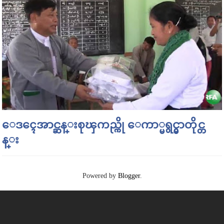
ေဒၚေအာင္ဆန္းစုၾကည္ကို ေကာ္မရွင္မွာတိုင္တ
န္း
Powered by
Blogger
.