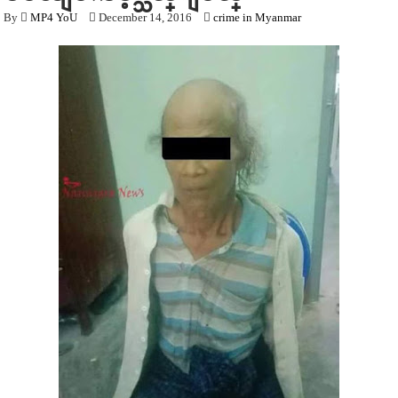
By
MP4 YoU
December 14, 2016
crime in Myanmar