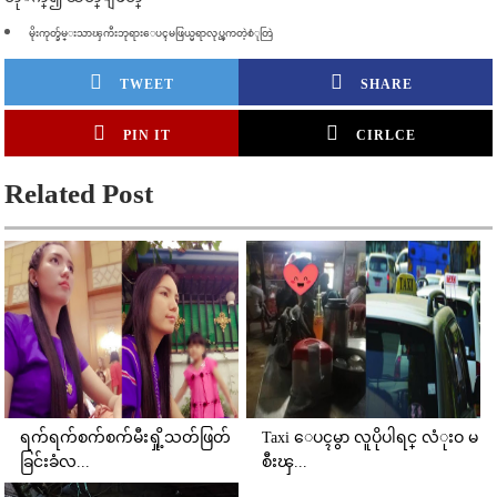
မိုးကုတ္ခ်မ္းသာၾကီးဘုရားေပၚမဖြယ္မရာလုပ္ၾကတဲ့စံုတြဲ
TWEET
SHARE
PIN IT
CIRLCE
Related Post
ရက်ရက်စက်စက်မီးရှို့သတ်ဖြတ်
Taxi ေပၚမွာ လူပိုပါရင္ လံုးဝ မ
ခြင်းခံလ...
စီးၾ...