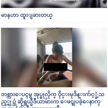
မာနဟာ ထူးျခားတယ္
ဘစ္ကားေပၚမွ အုပ္စုလိုက္ ၀ိုင္းမုဒိန္းက်င့္ခဲ့သ
ည့္ရုပ္သံ ဆိုရွယ္မီဒီယာမ်ားက ေဖၚျပခဲ့ေနာက္