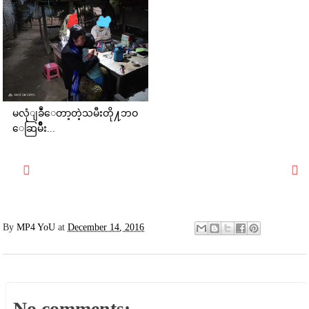
မလုံျခဳံေတာ့တဲ့သမီးတို႔ဘဝ
ေဆြမ်ိဳး...
By
MP4 YoU
at
December 14, 2016
No comments: