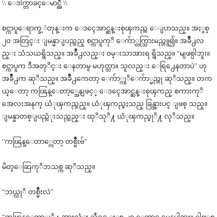
\\ ေဒါက္တာခင္ေမာင္ညိဳ \\
စင္ကာပူေရာက္ခ့ဲတုန္းက ေဒၚေအာင္ဆန္းစုၾကည္က ေျပာသည္။ အႏွစ္
၂၀ အတြင္း ျမန္မာျပည္သည္ စင္ကာပူကုိ ေက်ာ္တက္သြားမည္ဟူ၍။ အခ်ဳိ႕လ
ည္း သံသယရွိသည္။ အခ်ဳိ႕လည္း ၀မ္းသာအားရ ရွိသည္။ “မျဖစ္ပါဘူး။
စင္ကာပူက ဒီအတုိင္း ေနတာမွ မဟုတ္တာ။ သူလည္း ေရြ႕ေနတာပဲ” ဟု
အခ်ဳိ႕က ဆုိသည္။ အခ်ဳိ႕ကေတာ့ ေက်ာ္ကုိေက်ာ္မည္ဟု ဆုိသည္။ တက
ယ္ေတာ့ ကၽြန္ေတာ့္အေနျဖင့္ ေဒၚေအာင္ဆန္းစုၾကည္ စကားကုိ
အေလးအနက္ ယံုၾကည္သည္။ ယံုၾကည္မႈသည္ ခြန္အားပင္ ျဖစ္ သည္။
ျမန္မာတစ္ျပည္လံုးသည္လည္း ထုိသုိ႔ ယံုၾကည္ဖုိ႔ လုိသည္။
“ကၽြန္ေတာ္ကေတာ့ တစ္မ်ဳိးဗ်”
မိတ္ေဆြကုိဘသစ္က ဆုိသည္။
“ဘယ္လုိ တစ္မ်ဳိးလဲ”