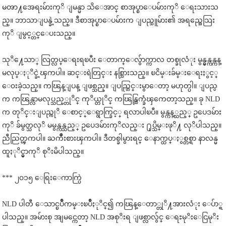
မၻာ႔အေရးမ်ားကုိ ျမန္မာ သိေအာင္ စာအုပ္စာေပမ်ားကုိ ေရးသားသ
ည္။ ဘာသာျပန္ခဲ့သည္။ ဒီစာအုပ္စာေပမ်ားက ျပည္သူမ်ား၏ အရည္အေသြး
ကုိ ျမွင့္တင္ေပးသည္။
သုိ႔ေသာ္ လြတ္လပ္ေရးရၿပီး ေတာက္ေလွ်ာက္ကာလ တစ္ခုလံုး မွန္မွန္ကန္ကန္
မလုပ္ႏုိင္ခဲ့ၾကပါ။ ဆင္းရဲတြင္း နစ္သြားသည္။ ၿငိမ္းခ်မ္းေရးႏွင့္
ေ၀းခဲ့သည္။ ကၽြန္ျပန္ ျဖစ္သည္။ ျပည္တြင္းမွာေတာ့ မဟုတ္ပါ။ ျပည္ပ
က ကၽြန္လာမလုပ္သည့္တုိင္ ကုိယ္တုိင္ ကၽြန္ထြက္ခံၾကေတာ့သည္။ ခု NLD
က တုိင္းျပည္ကုိ ေစာင့္ေရွာက္ခြင့္ ရလာပါၿပီ။ မွန္ကန္္သည့္ ဥပေဒမ်ား
ကုိ ခ်မွတ္သလုိ မမွန္ကန္သည့္ ဥပေဒမ်ားကုိလည္း ႐ုပ္သိမ္းဖုိ႔ လုိပါသည္။
ညီညြတ္ၾကပါ။ ႀကဳိးစားၾကပါ။ ဒီတစ္ခါမွားရင္ ေနာက္ထပ္ႏွစ္တစ္ရာ နာလန္မ
ထူႏုိင္မွာကုိ စုိးမိပါသည္။
*** ၂၀၁၅ ေရြးေကာက္ပြဲ
NLD ပါတီ ေသာင္ၿပဳိကမ္းၿပဳိႏုိင္၍ ကၽြန္ေတာ္တုိ႔အားလံုး ေပ်ာ္ရ
ပါသည္။ အမ်ားစု အျမင္ကေတာ့ NLD အစုိးရ ျဖစ္လာလွ်င္ ေရႊမုိးေငြမုိး