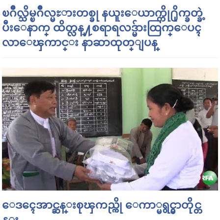
ၿဂိဳလ္သိမ္ၿဂိဳလ္မႊားတစ္ခု နယူးေယာက္ကို႐ိုက္ခတ္ခဲ့
ပီးေနာက္ ထိတ္လန္႔စရာရလဒ္မ်ားထြက္ေပၚ
လာေၾကာင္း နာဆာထုတ္ျပန္
ေဒၚေအာင္ဆန္းစုၾကည္ကို ေကာ္မရွင္မွာတိုင္တ
န္း