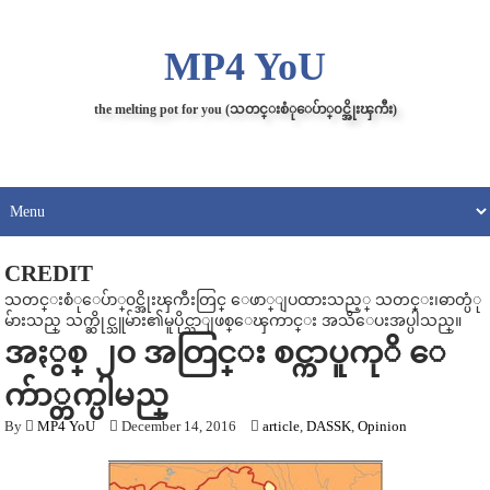
MP4 YoU
the melting pot for you (သတင္းစံုေပ်ာ္၀င္အိုးၾကီး)
CREDIT
သတင္းစံုေပ်ာ္၀င္အိုးၾကီးတြင္ ေဖာ္ျပထားသည့္ သတင္း၊ဓာတ္ပံု
မ်ားသည္ သက္ဆိုင္သူမ်ား၏မူပိုင္သာျဖစ္ေၾကာင္း အသိေပးအပ္ပါသည္။
အႏွစ္ ၂၀ အတြင္း စင္ကာပူကုိ ေ
က်ာ္တက္ပါမည္
By
MP4 YoU
December 14, 2016
article
,
DASSK
,
Opinion