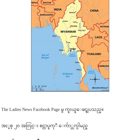
The Ladies News Facebook Page မွ ကူးယူေဖၚျပသည္။
အႏွစ္ ၂၀ အတြင္း စင္ကာပူကုိ ေက်ာ္တက္ပါမည္