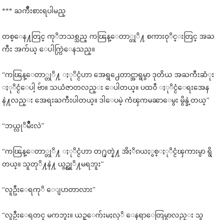
*** ႀကဳိးစားရပါမည္
တစ္ေန႔တြင္ ကုိဘသစ္သည္ ကၽြန္ေတာ္တုိ႔ စကား၀ုိင္းတြင္ အႀ
ကီး အက်ယ္ ေပါက္ကြဲေနသည္။
“ကၽြန္ေတာ္တုိ႔ ႏုိင္ငံဟာ အေရွ႕ေတာင္အာရွမွာ ဒုတိယ အႀကီးဆံုး
ႏုိင္ငံေပါ့ ဗ်ာ။ သယံဇာတလည္း ေပါတယ္။ ပထ၀ီ ႏုိင္ငံေရးအေန
နဲ႔လည္း အေရးႀကီးပါတယ္။ ဒါေပမဲ့ ကံၾကမၼာေမွး မွိန္ခဲ့တယ္”
“ဘယ္လုိမ်ဳိးလဲ”
“ကၽြန္ေတာ္တုိ႔ ႏုိင္ငံဟာ တ႐ုတ္နဲ႔ အိႏိၵယႏွစ္ႏုိင္ငံၾကားမွာ ရွိ
တယ္။ သူတုိ႔နဲ႔ ယွဥ္လုိ႔မရဘူး”
“လူဦးေရကုိ ေျပာတာလား”
“လူဦးေရတင္ မကဘူး။ ယဥ္ေက်းမႈလုိ ေနရာေတြမွာလည္း သူ