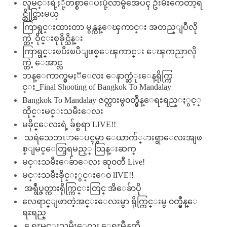
လူမင္းရဲ့ႏို့တစ္စာေပးပို့လာမွဳအေပၚ ဦးမ်ိဳးကေတာ့ရ
င္ဆိုင္သြားမယ္
ကြာရွင္းထားတာ မွန္ကန္ေၾကာင္း အတည္ျပဳလို
က္တဲ့ ဝိုင္းစုခိုင္သိန္း
ကြာရွင္းၿပီးၿပီျဖစ္ေၾကာင္း ေၾကညာလို
က္တဲ့ ေအာင္လ
ဘန္ေကာက္မွမႏၱေလး ေနာက္ဆံုးေန့ရိုက္ကြ
င္း_Final Shooting of Bangkok To Mandalay
Bangkok To Mandalay ဇတ္ကားမွ၀တ္မွဳန္ေရႊရည္ႏွင့္
ထိုင္းမင္းသမီးေလး
မခိုင္ေလးရဲ့ ခ်စ္စရာ LIVE!!
သရဲသေဘၤာေပၚမွာ ေယာက်္ားရွာေလးအျဖ
စ္ျမင္ေတြ့ရမည့္ သြန္းဆက္
မင္းသမီးေခ်ာေလး ဆု၀တီ Live!
မင္းသမီးခိုင္ႏွင္းေ၀ lIVE!!
အရွဳပ္ဇတ္ကားရိုက္ကြင္းတြင္ အိေခ်ာပို
လေရာင္ျဖာတဲ့အင္းေလးမွာ ရိုက္ကြင္းမွ ၀တ္မွဳန္ေ
ရႊရည္
ေရႊမင္းသမီးေလး ေရႊမွဳန္ရတီ