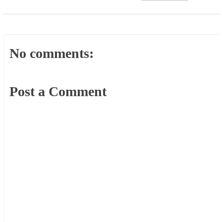
No comments:
Post a Comment