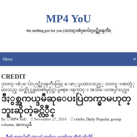
MP4 YoU
the melting pot for you (သတင္းစံုေပ်ာ္၀င္အိုးၾကီး)
CREDIT
သတင္းစံုေပ်ာ္၀င္အိုးၾကီးတြင္ ေဖာ္ျပထားသည့္ သတင္း၊ဓာတ္ပံု
မ်ားသည္ သက္ဆိုင္သူမ်ား၏မူပိုင္သာျဖစ္ေၾကာင္း အသိေပးအပ္ပါသည္။
ဒီႏွစ္အကယ္ဒမီဆုေပးပြဲတက္မွာမဟုတ္
ဘူးဆိုတဲ့ခင္လိွဳင္
By
MP4 YoU
November 27, 2016
celebs
,
Daily Popular
,
gossip
column
,
အကယ္ဒမီ