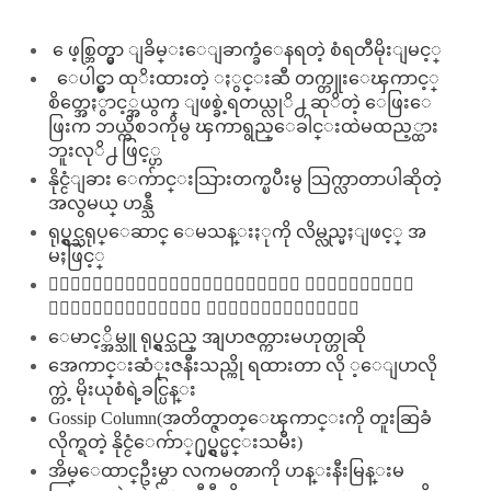
ေဖ့စ္ဘြတ္မွာ ျခိမ္းေျခာက္ခံေနရတဲ့ စံရတီမိုးျမင့္
ေပါင္မွာ ထုိးထားတဲ့ ႏွင္းဆီ တက္တူးေၾကာင့္
စိတ္အေႏွာင့္အယွက္ ျဖစ္ခဲ့ရတယ္လုိ႕ ဆုိတဲ့ ေဖြးေ
ဖြးက ဘယ္ကိစၥကိုမွ ၾကာရွည္ေခါင္းထဲမထည့္ထား
ဘူးလုိ႕ ဖြင့္ဟ
နိုင္ငံျခား ေက်ာင္းသြားတက္ၿပီးမွ သြက္လာတာပါဆိုတဲ့
အလွမယ္ ဟန္သီ
ရုပ္ရွင္သရုပ္ေဆာင္ ေမသန္းႏုကို လိမ္လည္မႈျဖင့္ အ
မႈဖြင့္
၀ိုင္းစုခိုင္သိန္းႏွင့္ ဥကၠာျမင့္ၾ
ကဴႏွစ္ဦးသေဘာတူ ကြာရွင္းျပတ္စဲ
ေမာင့္အိမ္သူ ရုပ္ရွင္သည္ အျပာဇတ္ကားမဟုတ္ဟုဆို
အေကာင္းဆံုးဇနီးသည္ကို ရထားတာ လို ့ေျပာလို
က္တဲ့ မိုးယုစံရဲ့ခင္ပြန္း
Gossip Column(အတိတ္ဇာတ္ေၾကာင္းကို တူးဆြခံ
လိုက္ရတဲ့ နိုင္ငံေက်ာ္႐ုပ္ရွင္မင္းသမီး)
အိမ္ေထာင္ဦးမွာ လကမၻာကို ဟန္းနီးမြန္းမ