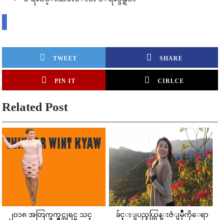
TWEET
SHARE
PIN IT
CIRLCE
Related Post
၂၀၁၈ အတြက္ဖက္ရွင္ဘုရင္မ သင္
ခ်င္းျပည္နယ္တြန္းဇံျမိဳ့ကိုေရာ