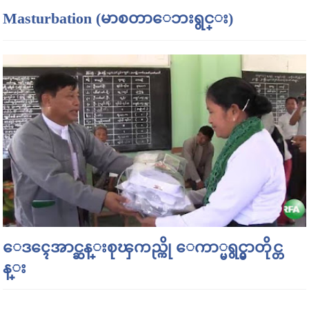
Masturbation (မာစတာေဘးရွင္း)
ေဒၚေအာင္ဆန္းစုၾကည္ကို ေကာ္မရွင္မွာတိုင္တ
န္း