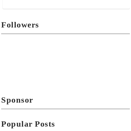
Followers
Sponsor
Popular Posts