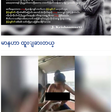
မာနဟာ ထူးျခားတယ္