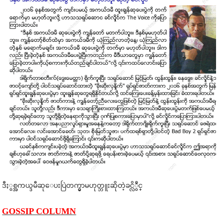
ဒီႏွစ္အကယ္ဒမီဆုေပးပြဲတက္မွာမဟုတ္ဘူးဆိုတဲ့ခင္လိွဳင္
GOSSIP COLUMN