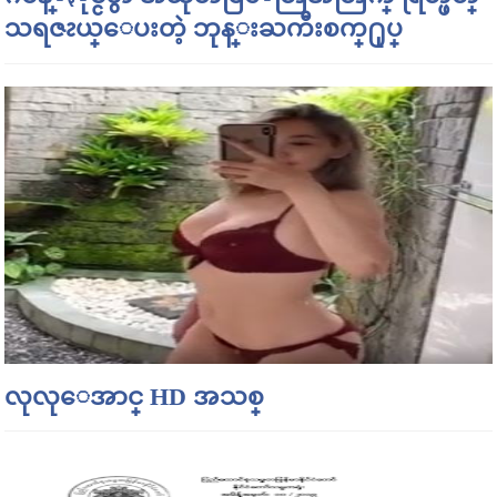
သရဇၩယ္ေပးတဲ့ ဘုန္းႀကီးစက္႐ုပ္
လုလုေအာင္ HD အသစ္