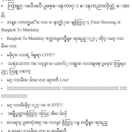
ကြာရွင္းၿပီးၿပီျဖစ္ေၾကာင္း ေၾကညာလိုက္တဲ့ ေအာ
င္လ
ဘန္ေကာက္မွမႏၱေလး ေနာက္ဆံုးေန့ရိုက္ကြင္း_Final Shooting of
Bangkok To Mandalay
Bangkok To Mandalay ဇတ္ကားမွ၀တ္မွဳန္ေရႊရည္ႏွင့္ ထိုင္းမင္းသ
မီးေလး
မခိုင္ေလးရဲ့ ခ်စ္စရာ LIVE!!
သရဲသေဘၤာေပၚမွာ ေယာက်္ားရွာေလးအျဖစ္ျမင္ေတြ့ရမ
ည့္ သြန္းဆက္
မင္းသမီးေခ်ာေလး ဆု၀တီ Live!
၀ိုင္းစုခိုင္သိန္းႏွင့္ ဥကၠာျမင့္ၾကဴႏွစ္ဦးသေဘာတူ ကြာ
ရွင္းျပတ္စဲ
မင္းသမီးခိုင္ႏွင္းေ၀ lIVE!!
အရွဳပ္ဇတ္ကားရိုက္ကြင္းတြင္ အိေခ်ာပို
လေရာင္ျဖာတဲ့အင္းေလးမွာ ရိုက္ကြင္းမွ ၀တ္မွဳန္ေရႊရည္
ေရႊမင္းသမီးေလး ေရႊမွဳန္ရတီ