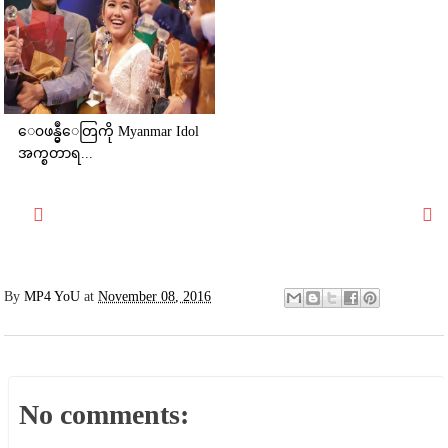
ေ၀ဖန္မွဳေတြကို Myanmar Idol
အက္စတာရ...
By
MP4 YoU
at
November 08, 2016
No comments: