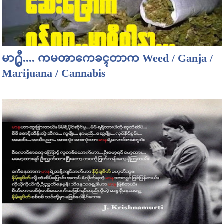
မာ႐ွီ.... ကမၻာကေခၚတာက Weed / Ganja /
Marijuana / Cannabis