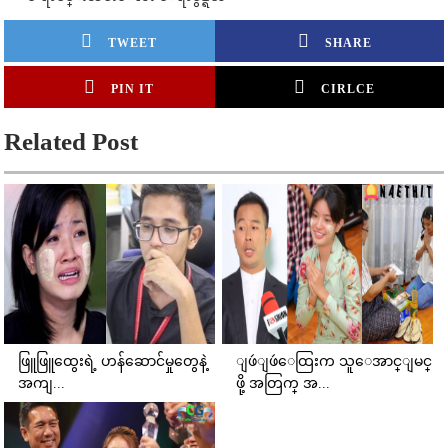
TWEET
SHARE
PIN IT
CIRLCE
Related Post
ဖြူဖြူထွေးရဲ့ ဟန်ဆောင်မှုတွေနဲ့
ျဖဴျဖဴေထြးက သူေအာင္ျမင္
အကျ...
ဖို့ အတြက္ အ...