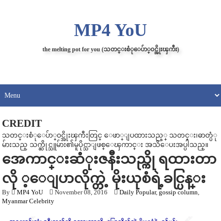
MP4 YoU
the melting pot for you (သတင္းစံုေပ်ာ္၀င္အိုးၾကီး)
CREDIT
သတင္းစံုေပ်ာ္၀င္အိုးၾကီးတြင္ ေဖာ္ျပထားသည့္ သတင္း၊ဓာတ္ပံု
မ်ားသည္ သက္ဆိုင္သူမ်ား၏မူပိုင္သာျဖစ္ေၾကာင္း အသိေပးအပ္ပါသည္။
အေကာင္းဆံုးဇနီးသည္ကို ရထားတာ
လို ့ေျပာလိုက္တဲ့ မိုးယုစံရဲ့ခင္ပြန္း
By
MP4 YoU
November 08, 2016
Daily Popular
,
gossip column
,
Myanmar Celebrity