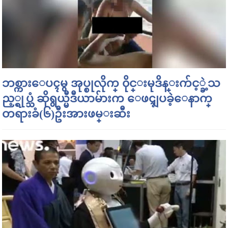
ဘစ္ကားေပၚမွ အုပ္စုလိုက္ ၀ိုင္းမုဒိန္းက်င့္ခဲ့သ
ည့္ရုပ္သံ ဆိုရွယ္မီဒီယာမ်ားက ေဖၚျပခဲ့ေနာက္
တရားခံ(၆)ဦးအားဖမ္းဆီး