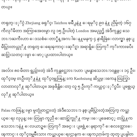
တယ္။
တရုတ္ႏုိင္ငံ Zhejiang ခရုိင္၊ Taizhou ၿမိဳ႕နဲ႔ ေရမုိင္ ၉၀ နဲ႔ ညီမွ်တဲ့ ၁၆၇
ကီလုိမီတာ အကြာအေ၀းမွာ လူ ၁၅ ဦးပါတဲ့ London အမည္႐ွိ အဲဒီကုန္တင္ သေ
ဘၤာႀကီးဟာ ေဒသစံေတာ္ခ်ိန္ အဂၤါေန႔မနက္ ၄ နာရီခြဲေလာက္မွာ နစ္ျ
မဳပ္သြားတယ္လုိ႔ တရုတ္ ေရေၾကာင္းဆုိင္ရာ အရာရွိေတြကုိ ကုိးကားၿပီး
ဆင္ဟြာသတင္းမွာ ေဖာ္ျပထားပါတယ္။
အလ်ား ၈၀ မီတာ ရွည္လ်ားတဲ့ အဲဒီ ကုန္တင္သေဘၤာဟာ ျမန္မာသေဘၤာ၀န္ထမ္း ၁၄ ဦး၊
ထုိင္၀မ္ တဦးတုိ႔နဲ႔ ထုိင္၀မ္ကၽြန္းက Kaohsiung ဆိပ္ကမ္းကေန ထြက္ခြာ
လာတာလုိ႔ ဆုိပါတယ္။ အခုခ်ိန္ထိေတာ့ လူ ၅ ဦးကုိ ကယ္တင္ႏုိင္ၿပီး ျဖစ္တယ္
လုိ႔ ဆုိပါတယ္။
Palau ကၽြန္းမွာ မွတ္ပုံတင္ထားတဲ့ အဲဒီသေဘၤာ နစ္ျမဳပ္သြားတဲ့အတြက္ ကယ္ဆ
ယ္ေရး လုပ္ငန္းေတြမွာ ကူညီ ေဆာင္ရြက္ဖုိ႔ ကမ္းေျခေစာင့္ တပ္ဖြဲ႔က
သေဘၤာနဲ႔ ေလယာဥ္ေတြကုိ အခင္း ျဖစ္တဲ့ေနရာကုိ ေစလႊတ္ထားေ
ၾကာင္း ထုိင္၀မ္အမ်ဳိးသား ကယ္ဆယ္ေရးဌာနက ေၾကညာခ်က္ ထုတ္ျပန္ပါတ