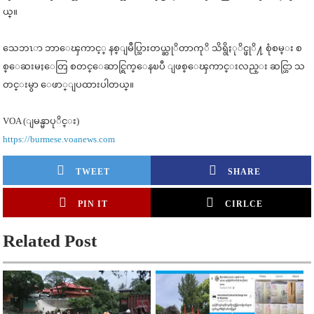
ယ္။
သေဘၤာ ဘာေၾကာင့္ နစ္ျမဳပ္သြားတယ္ဆုိတာကုိ သိရွိႏုိင္ဖုိ႔ စုံစမ္း စ
စ္ေဆးမႈေတြ စတင္ေဆာင္ရြက္ေနၿပီ ျဖစ္ေၾကာင္းလည္း ဆင္ဟြာ သ
တင္းမွာ ေဖာ္ျပထားပါတယ္။
VOA (ျမန္မာပုိင္း)
https://burmese.voanews.com
TWEET
SHARE
PIN IT
CIRLCE
Related Post