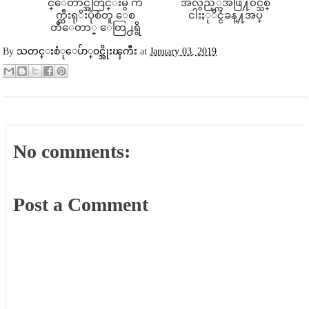
င္ေတာင္အတြင္းမွ က်ဳိ
အလွည့္က်အဖြဲ႔၀င္သစ္
က္ထီးရုိးပုံစံတူ ေစ
ငါးႏုိင္ငံခန္႔အပ္
တီေတာ္ ေတြ႕ရွိ
By
သတင္းစံုေပ်ာ္၀င္အိုးၾကီး
at
January 03, 2019
No comments:
Post a Comment