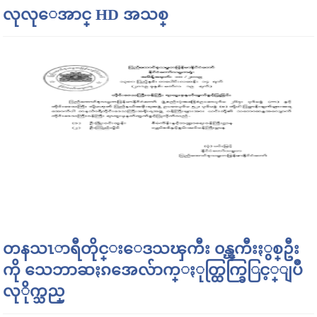
လုလုေအာင္ HD အသစ္
တနသၤာရီတိုင္းေဒသၾကီး ၀န္ၾကီးႏွစ္ဦး
ကို သေဘာဆႏၵအေလ်ာက္ႏုတ္ထြက္ခြြင့္ျပဳ
လုိုက္သည္