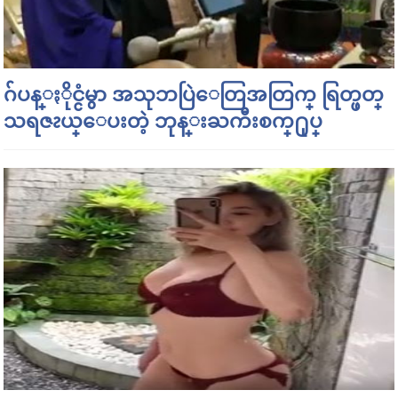
ဂ်ပန္ႏိုင္ငံမွာ အသုဘပြဲေတြအတြက္ ရြတ္ဖတ္
သရဇၩယ္ေပးတဲ့ ဘုန္းႀကီးစက္႐ုပ္