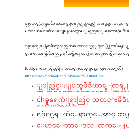
ဒုစ္မာမတ္(ခ) ရွဴနာမ်ာ အသက္ခံရမႈႏွင့္ပတ္သတ္၍ အမႈမွန္ေပၚေပါ
ယာသမားမ်ား၏ ေမးျမန္းခ်က္အား ျပန္လည္ေျဖၾကားခဲ့ၿပီးေ
ဒုစ္မာမတ္(ခ) ရွဴနာမ်ာသူသည္ တပ္မေတာ္ႏွင့္ ရဲတပ္ဖြဲ႔ကမီ
င္း၊ ေက်းရြာမ်ားတြင္ ရုိဟင္ဂ်ာဟု လႈ႔ံေဆာ္မႈမ်ားရွိေၾက
(ႏိုင္ငံေတာ္အတိုင္ပင္ခံရံုး သတင္းထုတ္ျပန္ေရးေကာ္မတီ)
https://www.facebook.com/MyanmarSCOInfoCom
ျပည္တြင္းျပည္ပမီဒီယာေတြရဲ
တဲ့ အစၥလာမ္ဘာသာ၀င္တစ္ဦး အသတ
ငါးခူရေက်းရြာတြင္ သတင္းမီ
င္းျဖတ္သတ္ခံရ
ရခိုင္အေရး ထိေရာက္ေအာင္ ဘယ္လိုက
ေမာင္ေတာေဒသ ထြက္ေျပးသ