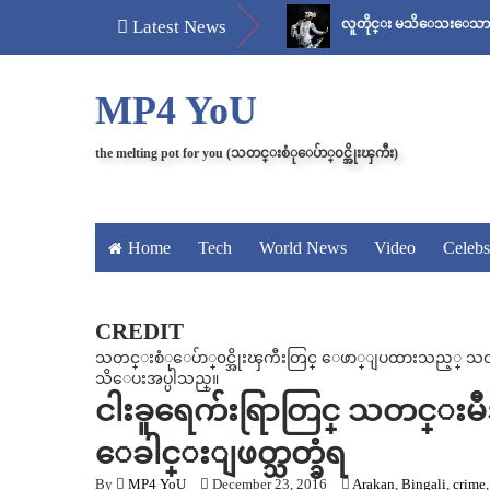
မန်ကျည်းချဉ် သိပ်နည်း
Latest News
လူတိုင္း မသိေသးေသာ “ေစ်း..အစ ” 
MP4 YoU
the melting pot for you (သတင္းစံုေပ်ာ္၀င္အိုးၾကီး)
Home
Tech
World News
Video
Celebs
CREDIT
သတင္းစံုေပ်ာ္၀င္အိုးၾကီးတြင္ ေဖာ္ျပထားသည့္ သတင္း၊
သိေပးအပ္ပါသည္။
ငါးခူရေက်းရြာတြင္ သတင္းမ
ေခါင္းျဖတ္သတ္ခံရ
By
MP4 YoU
December 23, 2016
Arakan
,
Bingali
,
crime