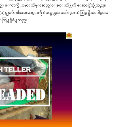
က္ရိုးစမ်ား သိမ္းဆည္းျခင္းတို႔ကို ေဆာင္ရြက္ခဲ့သည္။
တ္(ခ) ရွဴနာမ်ာ၏အေလာင္းကို စံပယ္ပင္ရင္းေခ်ာင္းထဲတြင္ ဦးေခါင္းမ
ည္ ေတြ႔ရွိခဲ႔သည္။