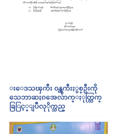
းေဒသၾကီး ၀န္ၾကီးႏွစ္ဦးကို
သေဘာဆႏၵအေလ်ာက္ႏုတ္ထြက္
ခြြင့္ျပဳလုိုက္သည္