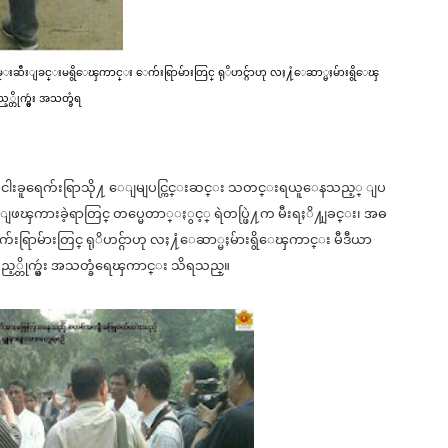
မ္းဆီးျခင္းမရွိေၾကာင္း ေက်းရြာမ်ားတြင္ ရုိဟင္ဂ်ာဟု လႈ႔ံေဆာ္မႈမ်ားရွိေၾ
ုက္မွဴး အသတ္ခံရ
ငါးခူရေက်းရြာသို႔ ေျမျပင္ကြင္းဆင္း သတင္းရယူေနသည့္ ျပ
 ေျဖၾကားခဲ့ရာတြင္ တပ္မေတာ္ႏွင့္ ရဲတပ္ဖြဲ႔က မီးရႈိ႔ျခင္း၊ အဓ
ြာမ်ားတြင္ ရုိဟင္ဂ်ာဟု လႈ႔ံေဆာ္မႈမ်ားရွိေၾကာင္း မီဒီယာ
့တိုက္မွဴး အသတ္ခံရေၾကာင္း သိရသည္။