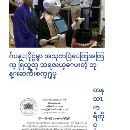
ဂ်ပန္ႏိုင္ငံမွာ အသုဘပြဲေတြအတြ
က္ ရြတ္ဖတ္ သရဇၩယ္ေပးတဲ့ ဘု
န္းႀကီးစက္႐ုပ္
တန
သၤ
ာ
ရီတို
င္