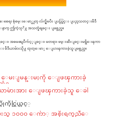
က္ေစေရး စုံစမ္းေဖာ္ထုတ္ လ်က္ရွိၿပီး ျပည္တြင္း ျပည္ပသတင္းမီဒီ
နာက္ ဤကဲ့သုိ႔ အသတ္ခံရျခင္း ျဖစ္သည္။
းရႈိ႔ျခင္း၊ အဓမၼျပဳက်င့္ျခင္း၊ မတရား ဖမ္းဆီးျခင္းမရွိေၾကာ
ာင္း မီဒီယာမ်ားသို႔ ထုတ္ေဖာ္ ေျပာၾကားခဲ့သူျဖစ္သည္။
႕ ေမးျမန္းမႈကို ေျဖၾကားခဲ့
္ခံရ
ဒီယာမ်ားအား ေျဖၾကားခဲ့သူ ေခါ
ိုင္တြယ္သင့္
ူ ၁၀၀၀ ေက်ာ္ အစိုးရကူညီေ