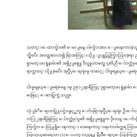
သတင္းေထာက္မ်ား၏ ေမးျမန္းခ်က္မ်ားအား ေျဖၾကားခဲ့သူ ဒုစ္မ
က္ရွိၿပီး အဝတ္အစားလဲ၍ ရြာအတြင္းသို႔ ျပန္လည္ထြက္ခြာသြားခဲ့ရာ ည
စ္မာမတ္ (ခ) ရွဴနာမ်ာ၏ အစ္ကိုျဖစ္သူ ဒီလ္မူဟာမတ္မွ ၎၏ညီ ေပ်ာက
ရာက္သတင္းပို႔ခဲ့ၿပီး အုပ္ခ်ဳပ္ေရးမွဴးမွ တဆင့္ ငါးခူရနယ္
ငါးခူရနယ္ေျမရဲစခန္းမွ ည(၁၂)နာရီတြင္ ဒုစ္မာမတ္(ခ) ရွဴနာမ်
မႈဖြင့္ ေဆာင္ရြက္ခဲ့သည္။
လုံျခံဳေရးတပ္ဖြဲ႔ဝင္မ်ားနွင့္အတူ ေက်းရြာအုပ္ခ်ဳပ္ေရးမွဴး ဦးေဂ်ာ္
လဲြ(၂)နာရီခြဲတြင္ ေပ်ာက္ဆုံးသူ၏ အစ္ကိုျဖစ္သူက ဒိုးတန
ကြက္မ်ား ေတြ႔ရွိေၾကာင္း အေၾကာင္းၾကားခ်က္အရ သြားေရာက္
သြးဟုယူဆရေသာ (၁) ေပပတ္ လည္ခန္႔ နီညိဳေရာင္ေသြးကြက္အား ေ