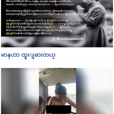
မာနဟာ ထူးျခားတယ္