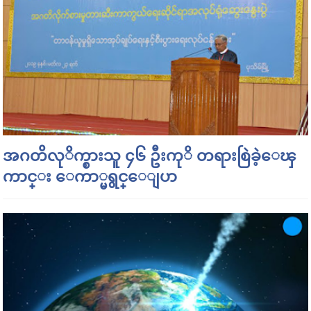
အဂတိလုိက္စားသူ ၄၆ ဦးကုိ တရားစြဲခဲ့ေၾ
ကာင္း ေကာ္မရွင္ေျပာ