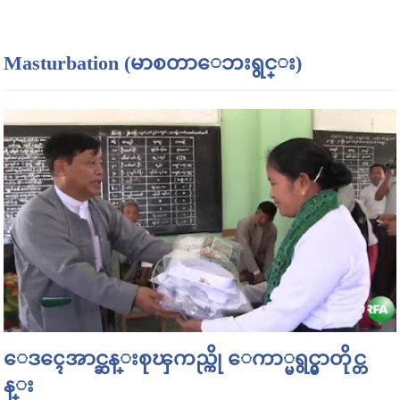
Masturbation (မာစတာေဘးရွင္း)
ေဒၚေအာင္ဆန္းစုၾကည္ကို ေကာ္မရွင္မွာတိုင္တ
န္း