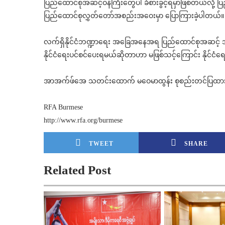
ပြည်ထောင်စုအဆင့်ဝန်ကြီးတွေပါ ခံစားခွင့်ရမှာဖြစ်တယ်လို
ပြည်ထောင်စုလွှတ်တော်အစည်းအဝေးမှာ ပြောကြားခဲ့ပါတယ်။
လက်ရှိနိုင်ငံဘဏ္ဍာရေး အခြေအနေအရ ပြည်ထောင်စုအဆင့် အစိ
နိုင်ငံရေးပင်စင်ပေးရမယ်ဆိုတာဟာ မဖြစ်သင့်ကြောင်း နိုင
အာအက်ဖ်အေ သတင်းထောက် မဝေမာထွန်း စုစည်းတင်ပြထာ
RFA Burmese
http://www.rfa.org/burmese
TWEET
SHARE
Related Post