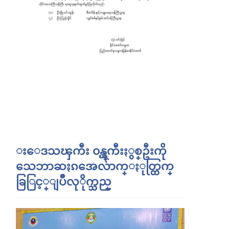
းေဒသၾကီး ၀န္ၾကီးႏွစ္ဦးကို
သေဘာဆႏၵအေလ်ာက္ႏုတ္ထြက္
ခြြင့္ျပဳလုိုက္သည္