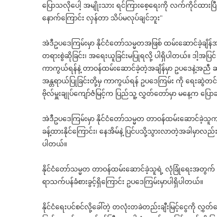
ပြောသလိုပေါ့ အမျိုးသား ရင်ကြားစေ့ရေးကို လက်ကိုင်ထားပြီး
နောက်ကြောင်း လှန်တာ သိပ်မလုပ်ချင်ဘူး"
အဲဒီဥပဒေကြမ်းမှာ နိုင်ငံတော်သမ္မတအဖြစ် ထမ်းဆောင်ခဲ့ချိ
တရားစွဲဆိုခြင်း၊ အရေးယူခြင်းမပြုရလို့ ပါရှိပါတယ်။ ဒါ့အပြ
ကာကွယ်ရန်နဲ့ တာဝန်ထမ်းဆောင်ခဲ့တဲ့အချိန်မှာ ဥပဒေနဲ့အညီ ဆုံ
အန္တရာယ်ပြုခြင်းတို့မှ ကာကွယ်ရန် ဥပဒေကြမ်း ကို ရေးဆွဲတင
ဗိုလ်မှူးချုပ်ကျော်ဇံမြင့်က ပြည်သူ့ လွှတ်တော်မှာ မနေ့က ပြော
အဲဒီဥပဒေကြမ်းမှာ နိုင်ငံတော်သမ္မတ တာဝန်ထမ်းဆောင်ခဲ့သူ
ခန့်ထားနိုင်ကြောင်း၊ နေအိမ်နဲ့ ပြင်ပသို့သွားလာတဲ့အခါမှာလည်
ပါတယ်။
နိုင်ငံတော်သမ္မတ တာဝန်ထမ်းဆောင်ခဲ့သူရဲ့ လုံခြုံရေးအတွက
ရာသက်ပန်ခံစားခွင့်ရှိကြောင်း ဥပဒေကြမ်းမှာပါရှိပါတယ်။
နိုင်ငံရေးပင်စင်လို့ခေါ်တဲ့ တလုံးတခဲတည်းချီးမြင့်ငွေကို လ