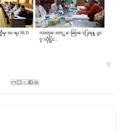
ဖ်က္သိမ္းေရး NLD
လႊတ္ေတာ္က ေဆြးေႏြးရန္ ျင
င္းပိုင္ခြင...