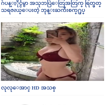
ဂ်ပန္ႏိုင္ငံမွာ အသုဘပြဲေတြအတြက္ ရြတ္ဖတ္
သရဇၩယ္ေပးတဲ့ ဘုန္းႀကီးစက္႐ုပ္
လုလုေအာင္ HD အသစ္