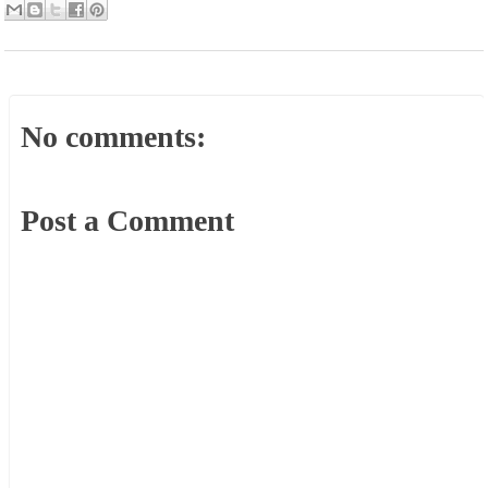
No comments:
Post a Comment