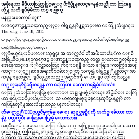
အစိုးရဟာ မီဒီယာလြတ္လပ္ခြင့္အေပၚ ဖိႏွိပ္ဖို႔စတင္ေနခဲ့တယ္ဆိုတာ ကြၽန္မ
တို႔ သတိျပဳခဲ့မိတာ တစ္ႏွစ္ထက္
မနည္းေတာ့ပါဘူး’’
ေဒၚေအာင္ဆန္းစုၾကည္ႏွင့္ ၀ါရွင္တန္ပုိ႔စ္သတင္းစာ ေတြ႕ဆုံျခင္း
Thursday, June 18, 2015
တ႐ုတ္ႏုိင္ငံမွ ျပန္လည္ေရာက္ရွိလာေသာ ေဒၚေအာင္ဆန္းစုၾကည္ ႀကိဳဆုိသူမ်ားကုိႏႈတ္ဆက္စဥ္-
ဓာတ္ပုံ−ေဂ်ေမာင္ေမာင္(အမရပူရ)
ႏုိဗယ္ၿငိမ္းခ်မ္းေရးဆုရွင္၊ အ တုိက္အခံပါတီအမ်ဳိးသားဒီမုိက ေရစီ
အဖြဲ႕ခ်ဳပ္(NLD)ဥကၠ႒ေဒၚ ေအာင္ဆန္းစုၾကည္ လတ္တ ေလာတ႐ုတ္ခရီးစဥ္
အေၾကာင္း၊ ႏုိ၀င္ဘာလတြင္ က်င္းပရန္ရွိ ေသာ ေရြးေကာက္ပြဲအေၾ
ကာင္း ႏွင့္အျခားအေရးကိစၥမ်ားႏွင့္ပတ္ သက္၍ ၀ါရွင္တန္ပုိ႔စ္သတင္းစာ
ကဖုန္းမွတစ္ဆင့္ ျပဳလုပ္ထားသည့္ အင္တာဗ်ဴးကို ေဖာ္ျပ လုိက္ပါသည္။
တ႐ုတ္ႏုိင္ငံခရီးစဥ္ကေန ဘာ ေတြမ်ား ေလ့လာရရွိခဲ့ပါသလဲ။
ေတြ႕ဆုံေဆြးေႏြးမႈေကာင္း တစ္ခုျဖစ္ခဲ့ပါတယ္။ အိမ္နီးခ်င္း ေတြ
ဟာ ၿငိမ္းၿငိမ္းခ်မ္းခ်မ္း၊ သ ဟဇာတျဖစ္ျဖစ္ေနထုိင္ရမယ္ဆုိ တာ
ကၽြန္မတုိ႔အားလုံးနားလည္ ၾကပါတယ္။
လ်ဴေရွာင္ဘုိ(ႏုိဗယ္ၿငိမ္းခ်မ္းေရး ဆုရွင္တစ္ဦး)ကို အက်ဥ္းခ်ထား တာ
နဲ႔ ပတ္သက္ၿပီး ေဆြးေႏြးခဲ့ ေသးလား။
အစုိးရေခါင္းေဆာင္ေတြ ဒါမွမဟုတ္ အဖြဲ႕အစည္းေခါင္း ေဆာ
င္ေတြနဲ႔ ကၽြန္မရဲ႕အျပန္အ လွန္ေျပာဆုိေဆြးေႏြးတဲ့စကား
ေတြကို ကၽြန္မဘယ္ေတာ့မွ အ ေသးစိတ္ျပန္မေျပာျပ၊ မေဆြး