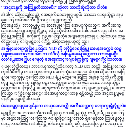
လံုေလာက္ေလာက္ လုပ္ေနတယ္လို႔ ကြၽန္မမထင္ဘူး။
‘‘အင္မတန္မွကို အလြန္သတိထားၿပီး’’ဆိုတာ ဘာကိုဆိုလိုတာ ပါလဲ။
အဲဒါက ထိလြယ္ရွလြယ္တဲ့ အေရးကိစၥတစ္ခုျဖစ္ၿပီး ဘာသာ ေရးဆိုင္ရာ အုပ္
စုေတြ အမ်ားႀကီး ရွိတယ္။ အုပ္စုတစ္ခုကို
ကြၽန္မတို႔ ဘာလုပ္လုပ္ တျခားအုပ္စုေတြ အေပၚကိုလည္း အက်ဳိးဆက္
သက္ေရာက္မႈတစ္ခုရွိႏိုင္တယ္ လို႔ ဆိုလိုတာပါ။ အဲဒါေၾကာင့္ ဒါ က အ
လြန္႔အလြန္ကို ခက္ခဲနက္နဲ ႐ႈပ္ေထြးတဲ့အေျခအေနတစ္ခု ျဖစ္ပါတယ္။ တစ္ည
တည္းနဲ႔ ေျဖရွင္း ႏိုင္တဲ့ အရာတစ္ခုမဟုတ္ပါဘူး။
အစြန္းေရာက္အဖြဲ႕ေတြက NLD ကို ႏိုင္ငံေရးစြန္႔စားမႈအခက္အခဲ တစ္ရ
ပ္ျဖစ္ေစသလား။ အဲဒါက အဲဒီလို အစြန္းေရာက္သေဘာ ထားအျမင္မ်ဳိး
လႈံ႕ေဆာ္ဆြေပး ေနတဲ့ အေၾကာင္းျပခ်က္တစ္ခ်က္ ျဖစ္ႏိုင္ပါသလား။
ျဖစ္ႏိုင္ပါတယ္။ ဘာေၾကာင့္လဲဆိုေတာ့ NLD ဟာ ဘယ္လို အစြန္းေရာ
က္၀ါဒီမ်ဳိးကိုမွ ဘယ္ တုန္းကမွ မေထာက္ခံမအားေပး ခဲ့ဘူး။ ဆိုေတာ့ အစြ
န္းေရာက္အုပ္ စုေတြဟာ NLD ရဲ႕ မိတ္ေဆြေတြ အျဖစ္ သူတို႔ကိုယ္သူ
တို႔ စဥ္းစား ၾကျမင္ၾကမွာ မဟုတ္ဘူး။ ေနာက္ ၿပီး ဘာသာေရးဆိုင္ရာ
လႈပ္ရွားမႈ ေတြလို႔ ေခၚၾကတဲ့ လႈပ္ရွားမႈေတြ ျမင့္တက္မႈရဲ႕ ေနာက္
ကြယ္မွာ ႏိုင္ငံေရးအရင္းခံအေၾကာင္းတစ္ ရပ္ရွိတယ္ဆိုတာ အင္မတန္ျဖစ္
ႏုိင္ေျခရွိပါတယ္။
မဲဆႏၵရွင္စာရင္းျပႆနာက ဘယ္ေလာက္ထိ အက်ဳိးဆက္သက္ ေရာက္မႈရွိႏိုင္သလဲ။
ရန္ကုန္တိုင္းေဒသႀကီးက ၿမိဳ႕နယ္ ၁၀ ၿမိဳ႕နယ္နဲ႔ တခ်ဳိ႕ၿမိဳ႕ နယ္ေတြ
မွာ အမွားအယြင္းေတြက ၈၀ ရာခိုင္ႏႈန္းအထိ ရွိေနခဲ့တာ ကြၽန္မတို႔
ေလ့လာၿပီးၿပီ။ အဲဒါသိပ္ဆိုးပါတယ္။ တခ်ဳိ႕ၿမိဳ႕နယ္ေတြမွာ ေတာ့ ၃၀