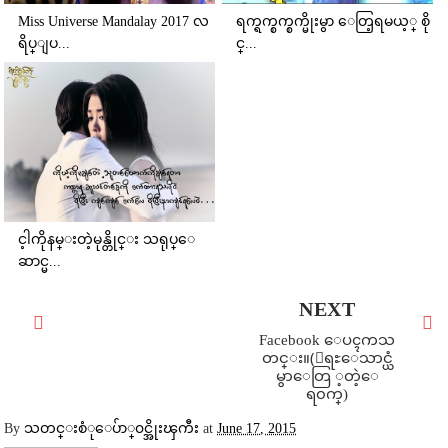
Miss Universe Mandalay 2017 လ
ရက္ရက္စက္စက္မိုးမွာ ေတြ့ရမယ့္ စို
ရိပ္ျပ...
င္...
င့ါကိုနမ္းတဲ့မုန္တိုင္း သရုပ္ေ
ဆာင္မ...
NEXT
Facebook ေပၚကသ
တင္း။(ေရႊေသာင္ယံ
မွာေတြ ့တဲ့ေ
ရ၀က္)
By
သတင္းစံုေပ်ာ္၀င္အိုးၾကီး
at
June 17, 2015