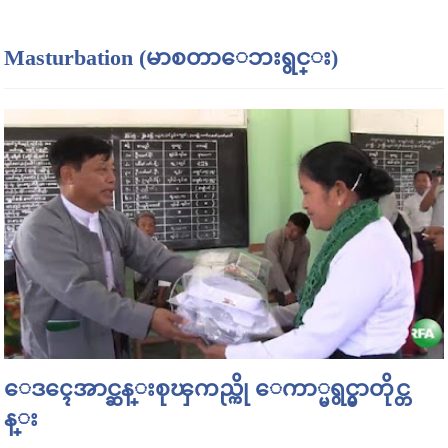
Masturbation (မာစတာေဘးရွင္း)
ေဒၚေအာင္ဆန္းစုၾကည္ကို ေကာ္မရွင္မွာတိုင္တ
န္း