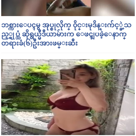
ဘစ္ကားေပၚမွ အုပ္စုလိုက္ ၀ိုင္းမုဒိန္းက်င့္ခဲ့သ
ည့္ရုပ္သံ ဆိုရွယ္မီဒီယာမ်ားက ေဖၚျပခဲ့ေနာက္
တရားခံ(၆)ဦးအားဖမ္းဆီး