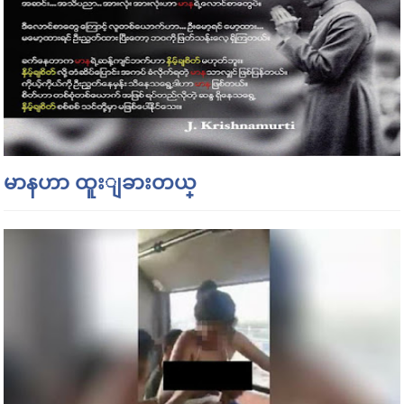
မာနဟာ ထူးျခားတယ္