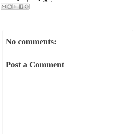
No comments:
Post a Comment