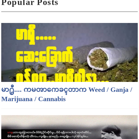
Popular Posts
မာ႐ွီ.... ကမၻာကေခၚတာက Weed / Ganja /
Marijuana / Cannabis