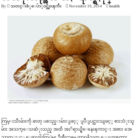
By
သတင္းစံုေပ်ာ္၀င္အိုးၾကီး
November 10, 2014
health
ကြမ္းသီးမ်ားကို ဓာတု ပစၥည္းမ်ားျဖင့္ ျပဳျပင္ထားသျဖင့္ စားသံုးသူ
မ်ား အသက္ေသဆံုးသည္ အထိ အႏၲရာယ္ရွိေနေၾကာင္း အစား အေ
သာက္ႏွင့္ ေဆး၀ါးကြပ္ကဲမႈ ဦးစီးဌာနမွ တာ၀န္ရွိသူက ေျပာၾကား