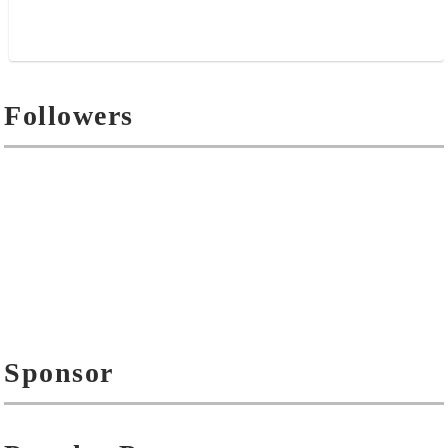
Followers
Sponsor