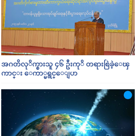
အဂတိလုိက္စားသူ ၄၆ ဦးကုိ တရားစြဲခဲ့ေၾ
ကာင္း ေကာ္မရွင္ေျပာ