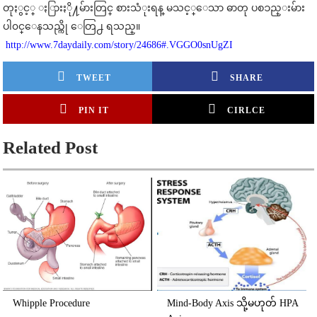
တုႏွင့္ ႏြားႏို႔မ်ားတြင္ စားသံုးရန္ မသင့္ေသာ ဓာတု ပစၥည္းမ်ား
ပါ၀င္ေနသည္ကို ေတြ႕ ရသည္။
http://www.7daydaily.com/story/24686#.VGGO0snUgZI
TWEET
SHARE
PIN IT
CIRLCE
Related Post
Whipple Procedure
Mind-Body Axis သို့မဟုတ် HPA