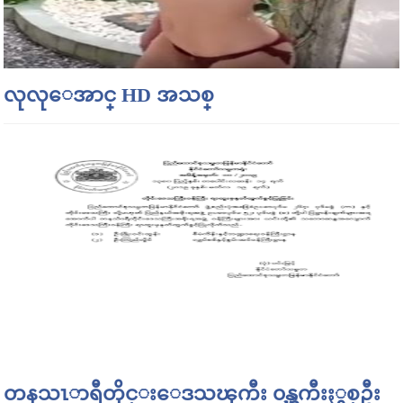
လုလုေအာင္ HD အသစ္
တနသၤာရီတိုင္းေဒသၾကီး ၀န္ၾကီးႏွစ္ဦး