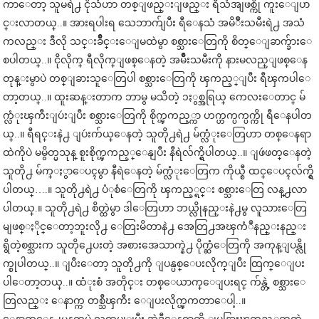
ကာေတာ့ သူမရဲ႕ ငိုသံဟာ တစ္ျဖည္းျဖည္း ရီသံအျဖစ္ကို ကူးေျပာ
င္းလာတယ္..။ အားရပါးရ သေဘာက်ျပီး ရီေနသံ အမိ်ဳးသမီးရဲ႕ အသံ
ကလည္း ဒီလို သင္းခ်ိဳင္းေျမထဲမွာ စစ္သားေတြကို စိတ္ေျခာက္ခ်ားေ
စပါတယ္..။ ငိုလိုက္ ရီလိုက္ျဖစ္ေနတဲ့ အမ်ိဳးသမီးကို နားမလည္ျဖစ္ေန
တုန္းမွာပဲ တစ္ျခားသူေတြပါ စစ္သားေတြကို ၾကည့္ျပီး ရီၾကပါေ
တာ့တယ္..။ ထူးဆန္းတာက ဘာမွ မသိတဲ့ ၁ႏွစ္အရြယ္ ကေလးေတာင္ မ်
က္လံုးၾကီးျပဴးျပီး စစ္သားေတြကို စိုက္ၾကည့္ကာ ဟက္ဟက္ပက္ပက္ကို ရီေနပါတ
ယ္..။ ရီရင္းနဲ႕ ျပဴးက်ယ္ေနတဲ့ သူတို႕ရဲ႕ မ်က္လံုးေတြဟာ တစ္ေနရာ
ထဲကိုပဲ မမွိတ္မသုန္ စူးစိုက္ၾကည့္ေနျပီး နီရဲလ်က္ရွိပါတယ္..။ ျဖဴဖတ္ေနတဲ့
သူတို႕ မ်က္ႏွာေပၚမွာ နီရဲေနတဲ့ မ်က္လံုးေတြက ကိုယ္စီ ထင္ေပၚလ်က္ရွိ
ပါတယ္….။ သူတို႕ရဲ႕ ပံုစံေတြကို ၾကည့္ရင္း စစ္သားေတြ လန္႕လာ
ပါတယ္.။ သူတို႕ရဲ႕ စိတ္ထဲမွာ ဒါေတြဟာ ဘယ္လိုနည္းနဲ႕မွ လူသားေတြ
မျဖစ္ႏိုင္ေတာ့ဘူးလို႕ ေတြးမိတာနဲ႕ အေတြ႕အၾကံဳနည္းနည္း
ရွိတဲ့စစ္သားက သူတို႕ေပးတဲ့ အစားအေသာက္နဲ႕ ပိုက္ဆံေတြကို အကုန္ျပန္လို
က္စုပါတယ္..။ ျပီးေတာ့ သူတို႕ကို ျပန္ပစ္ေပးလိုက္ျပီး ထြက္ေျပး
ပါေတာ့တယ္..။ ထံုးစံ အတိုင္း တစ္ေယာက္ေျပးရင္ က်န္တဲ့ စစ္သားေ
တြလည္း ေနာက္က တစ္သီၾကီး ေျပးလိုက္ၾကတာေပါ့..။