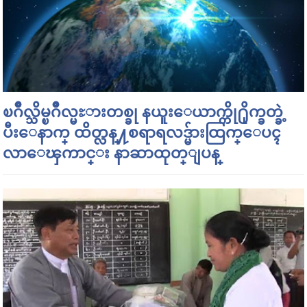
ၿဂိဳလ္သိမ္ၿဂိဳလ္မႊားတစ္ခု နယူးေယာက္ကို႐ိုက္ခတ္ခဲ့
ပီးေနာက္ ထိတ္လန္႔စရာရလဒ္မ်ားထြက္ေပၚ
လာေၾကာင္း နာဆာထုတ္ျပန္