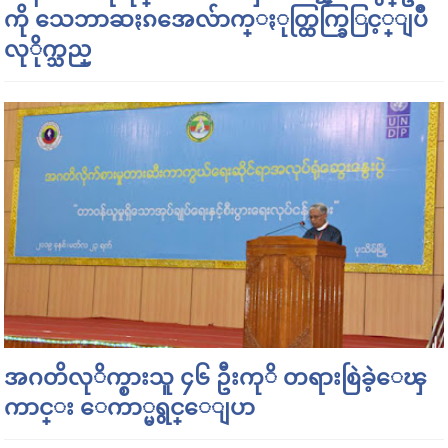
ကို သေဘာဆႏၵအေလ်ာက္ႏုတ္ထြက္ခြြင့္ျပဳ
လုိုက္သည္
အဂတိလုိက္စားသူ ၄၆ ဦးကုိ တရားစြဲခဲ့ေၾ
ကာင္း ေကာ္မရွင္ေျပာ