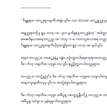
==================
" ပီနန္ဆရာေတာ္ဘုရားၾကီးအမွဴး
ျပဳေသာ
သံဃာေတာ္အရွင္သူျမတ္
အရွင္ဘုရားတို႔ ရွင္းလင္းေျပာျပမိန္႔ေတာ္မူ
ခဲ့တ့ဲ
အခ်က္အ
ဓမၼ၀ိနယအရေသာ္လည္းေကာင္း၊
ေလာကဥပေဒအရ လည
ပီနန္ဆရာေတာ္ဘုရားၾကီးပိုင္
တယ္ဆိုတာ ရွင္းလင္းေနပါျပီ။
အခုပဲ တပည့္ေတာ္အေနနဲ႔ ၀န္ခံေလွ်ာက္ထားပါရေစဘုရား။တပည့္
ဒီေက်ာင္းၾကီးေပၚမွာ လာျပီး ရုပ္ရွင္ရိုက္ၾကပါတယ္ဘုရား။
တပည့္ေတာ္ကိုယ္တုိင္ ဒီေက်ာင္းၾကီးေပၚမွာေသဖူးပါတယ္ဘ
တရားသူၾကီးလုပ္ျပီး ေထာင္ခ်ခဲ့ဖူးပါတယ္ဘုရား။
ဒီေက်ာင္းၾကီးေပၚမွာ အခ်ဳပ္ခန္းဆက္တင္ဖန္တီးလို႔
တပည့္ေတာ္ကိ
အခ်ဳပ္ခန္းထဲမွာ ေနခဲ့ရဖူးပါတယ္ဘုရား။