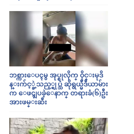
ဘစ္ကားေပၚမွ အုပ္စုလိုက္ ၀ိုင္းမုဒိ
န္းက်င့္ခဲ့သည့္ရုပ္သံ ဆိုရွယ္မီဒီယာမ်ား
က ေဖၚျပခဲ့ေနာက္ တရားခံ(၆)ဦး
အားဖမ္းဆီး