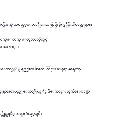
မ်ားကို
တပည့္ေတာ္ရိုေသစြာဦးခိုက္ရ
ွိခိုးပါတယ္ဘုရား။
လက္ေတြကို ေလ့လာလိုက္ရင္
္းေကာင္း
ေတာ္တုိ႔ ရုပ္ရွင္သမားမ်ားက ကြင္းေနရာမရေတာ့
ုရား။တပည့္ေတာ္ကိုယ္တုိင္ ဒီေက်ာင္းၾကီးေပၚမွာ
ုယ္တုိင္ တရားခံလုပ္ျပီး