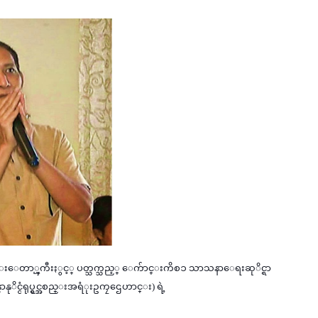
္းေတာ္ၾကီးႏွင့္
ပတ္သက္သည့္ ေက်ာင္းကိစၥ သာသနာေရးဆုိင္ရာ
ာနုိင္ငံရုပ္ရွင္အစည္
းအရံုးဥကၠဌေဟာင္း) ရဲ့