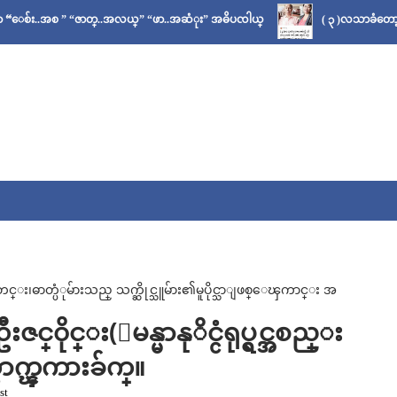
” “ဇာတ္..အလယ္” “ဖာ..အဆံုး” အဓိပၸါယ္
( ၃ )လသာခံတော့မယ်လို့ သိခ
ဓာတ္ပံုမ်ားသည္ သက္ဆိုင္သူမ်ား၏မူပိုင္သာျဖစ္ေၾကာင္း အ
္၀ိုင္း(ျမန္မာနုိင္ငံရုပ္ရွင္အစည္း
ာက္ၾကားခ်က္။
st