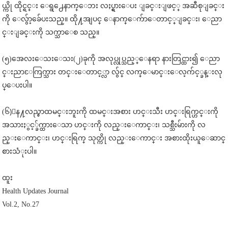
ယ္ကို ထိုင္ရင္း ေရွ႕ေနာက္ေဘး လႈပ္ရွားေပး ျခင္းျဖင့္ အဆီစုျခင္း
ကို ေလွ်ာ့ခ်ေပးသည္။ ထို႔အျပင္ ေနာက္ေက်ာေတာင့္ျခင္း၊ ေညာ
င္းျခင္းကို သက္သာေစ သည္။
(၅)အေလးေသးေသး(၂)ခုကို အလုပ္လုပ္သည့္ေနရာ နားတြင္ထား၍ ေညာ
င္းညာႄကြက္သား တင္းေတာင့္လာ လွ်င္ လက္ေမာင္းေလ့က်င့္ခန္းလု
ပ္ေ
ပးပါ။
(၆)ေန႔လည္စာထမင္းဘူးကို ထမင္းအစား ဟင္းသီး ဟင္းရြက္ဟင္းကို
အသားႏွင့္ခ်က္ထားေသာ ဟင္းကို လည္းေကာင္း၊ သစ္သီးမ်ားကို လ
ည္းေကာင္း၊ ဟင္းရြက္ သုတ္ကို လည္းေကာင္း အစားထိုးယူေဆာင္
စားသံုးပါ။
ထူး
Health Updates Journal
Vol.2, No.27