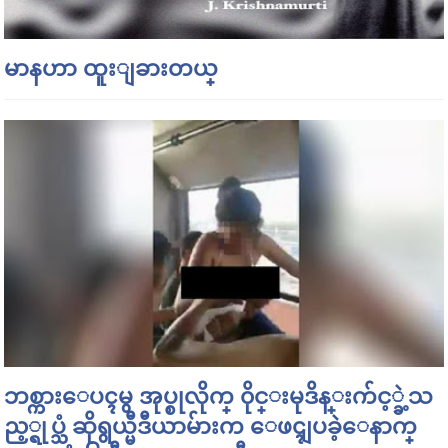
မာနဟာ ထူးျခားတယ္
ဘစ္ကားေပၚမွ အုပ္စုလိုက္ ၀ိုင္းမုဒိန္းက်င့္ခဲ့သ
ည့္ရုပ္သံ ဆိုရွယ္မီဒီယာမ်ားက ေဖၚျပခဲ့ေနာက္