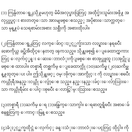
(၁) ကြန္ပ်ဴတာေရွ႕သို႔မဟုတ္ မိမိအလုပ္စားပြဲတြင္ အထိုင္မ်ားသူမ်ားအဖို႔ အ
လုပ္လုပ္ရင္း စားတတ္ေသာ အားမျဖစ္ေစသည့္ အပိုစားေသာက္တတ္ေ
သာ မုန္႔ပဲ သေရစာမ်ားအစား သစ္သီးကို အစားထိုးပါ။
(၂)ကြန္ပ်ဴတာေရွ႕တြင္ လက္ေခ်ာင္းႏွင့္လက္မ်ားသာ လႈပ္ရွားေနရၿပီး
ခႏၶာကိုယ္က ခပ္အိအိထိုင္ေနတတ္ ၾကသည္။ သို႔ျဖစ္၍ ေျခေထာက္ၾကား
တြင္ ေလ့က်င့္ခန္း ေဆ
းေဘာလံုးကိုျဖစ္ေစ၊ စာအုပ္ထူထူ (၁)အုပ္ကိုျ
ဖစ္ေစ ထားပါ။ တစ္နာရီ တစ္ႀကိမ္ ေျခေထာက္ကို (၁၀)ႀကိမ္မွ (၂၀)ႀကိမ္ဆ
န္႔ထုတ္ေပး ပါ။ ဤသို႔ျဖင့္ ဝမ္းဗိုက္ေအာက္ပိုင္း ကို လႈပ္ရွားေစၿပီး
ကယ္လိုရီအနည္းငယ္ကို ေလွ်ာ့ေစ သည္။ နည္းနည္းခ်င္းေလ်ာ့သြားေ
သာ ကယ္လိုရီမ်ား ေပါင္းစုၿပီး ေလာင္ကြ်မ္းသြားေစသည္။
(၃)တစ္နာရီ (၁)ႀကိမ္ ေရ (၁)ဖန္ခြက္ေသာက္ပါ။ ေရဓာတ္ရရွိၿပီး အစာေခ်
စနစ္အတြက္ ေကာင္းမြန္ ေစသည္။
(၄)ခံုႏွင့္ဆက္မထိုင္ဘဲ ေလ့က်င့္ ခန္းသံုးေဘာလံုးေပၚတြင္ ထိုင္ပါ။ ကို