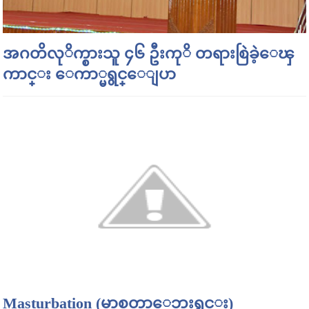
အဂတိလုိက္စားသူ ၄၆ ဦးကုိ တရားစြဲခဲ့ေၾ
ကာင္း ေကာ္မရွင္ေျပာ
Masturbation (မာစတာေဘးရွင္း)