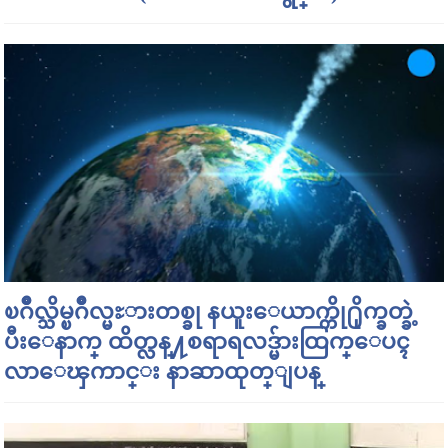
ၿဂိဳလ္သိမ္ၿဂိဳလ္မႊားတစ္ခု နယူးေယာက္ကို႐ိုက္ခတ္ခဲ့
ပီးေနာက္ ထိတ္လန္႔စရာရလဒ္မ်ားထြက္ေပၚ
လာေၾကာင္း နာဆာထုတ္ျပန္