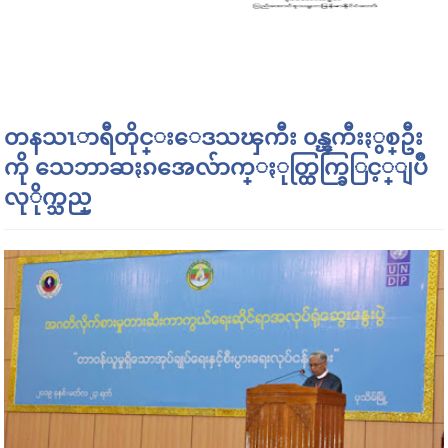
တနသၤာရီတိုင္းေဒသၾကီး ၀န္ၾကီးႏွစ္ဦး
ကို သေဘာဆႏၵအေလ်ာက္ႏုတ္ထြက္ခြြင့္ျပဳ
လုိုက္သည္