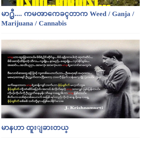
မာ႐ွီ.... ကမၻာကေခၚတာက Weed / Ganja /
Marijuana / Cannabis
မာနဟာ ထူးျခားတယ္