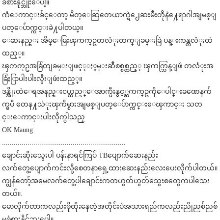
ခံစားနိုင္ဘူးေပါ့။
ကံေကာင္းခ်င္ေတာ့ မိတ္ေဆြတေယာက္ရဲ႕ေဆးမီးတိုနဲ႔ေရာဂါအျမစ္ျ
ပတ္ေပ်ာက္ကင္းခဲ႔ပါတယ္။
ေဆးနည္း အိမ္ေမြးၾကက္ဥတလံုးထက္ျခမ္းခြဲ ပန္းကန္တလံုးထဲ
ထည့္။
ၾကက္ဥအခြံတျခမ္းျဖင့္ႏွမ္းဆီစစ္စစ္ထည့္ ၾကက္သြန္ျဖဴ တလံုးအ
ခြံႏြာပါးပါးလွီးျဖဴးထည့္။
ဒန္အိုးထဲေရအနည္းငယ္ထည့္ေအာက္မီးနွင့္ႀကက္ဥကိုေပါင္းခဏေနက်
က္ၿပီ တေန႔သံုးၾကိမ္စားအျမစ္ျပတ္ေပ်ာက္ကင္းေၾကာင္း သတ
င္းေကာင္းပါးလိုက္ပါသည္
OK Maung
...............................................................
ချောင်းဆိုးသွေးပါ ပန်းနာရင်ကြပ် TBပျောက်ဆေးနည်း
လက်တွေ့ပျောက်ကင်းလို့စေတနာရှေ့ထားဆေးနည်းလေးပေးလိုက်ပါတယ်။
ကျွန်တော့်အမေလက်တွေ့ပါချောင်းကတဟွတ်ဟွတ်သွေးစတွေကပါသေး
တယ်။.
မောလိုက်တာကလည်းဖိုထိုးနေတဲ့အတိုင်းပဲအသားရည်ကလည်းညိုညစ်ညစ်
မခံစားနိုင်ဘူးပေါ့။