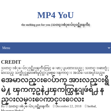
MP4 YoU
the melting pot for you (သတင္းစံုေပ်ာ္၀င္အိုးၾကီး)
CREDIT
သတင္းစံုေပ်ာ္၀င္အိုးၾကီးတြင္ ေဖာ္ျပထားသည့္ သတင္း၊ဓာတ္ပံု
မ်ားသည္ သက္ဆိုင္သူမ်ား၏မူပိုင္သာျဖစ္ေၾကာင္း အသိေပးအပ္ပါသည္။
အေမာလည္းေပ်ာက္ အားလည္းရွိ
မဲ႔ ၾကက္ဥနဲ႕ၾကက္သြန္ျဖဴရဲ႕ န
ည္းလမ္းေကာင္းေလး
By
သတင္းစံုေပ်ာ္၀င္အိုးၾကီး
December 22, 2018
herbal
,
Myanmar Herbal