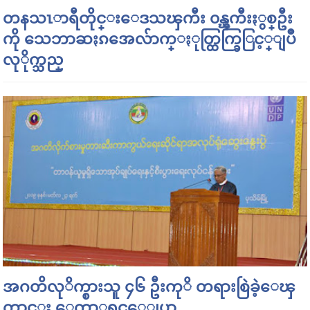
တနသၤာရီတိုင္းေဒသၾကီး ၀န္ၾကီးႏွစ္ဦး
ကို သေဘာဆႏၵအေလ်ာက္ႏုတ္ထြက္ခြြင့္ျပဳ
လုိုက္သည္
အဂတိလုိက္စားသူ ၄၆ ဦးကုိ တရားစြဲခဲ့ေၾ
ကာင္း ေကာ္မရွင္ေျပာ