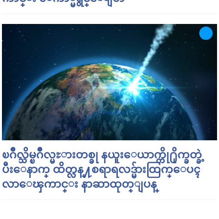
ၿဂိဳလ္သိမ္ၿဂိဳလ္မႊားတစ္ခု နယူးေယာက္ကို႐ိုက္ခတ္ခဲ့
ပီးေနာက္ ထိတ္လန္႔စရာရလဒ္မ်ားထြက္ေပၚ
လာေၾကာင္း နာဆာထုတ္ျပန္