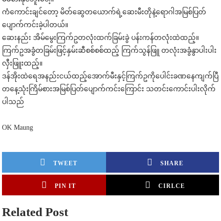
ကံကောင်းချင်တော့ မိတ်ဆွေတယောက်ရဲ့ဆေးမီးတိုနဲ့ရောဂါအမြစ်ပြတ်
ပျောက်ကင်းခဲ့ပါတယ်။
ဆေးနည်း အိမ်မွေးကြက်ဥတလုံးထက်ခြမ်းခွဲ ပန်းကန်တလုံးထဲထည့်။
ကြက်ဥအခွံတခြမ်းဖြင့်နှမ်းဆီစစ်စစ်ထည့် ကြက်သွန်ဖြူ တလုံးအခွံနွာပါးပါး
လှီးဖြူးထည့်။
ဒန်အိုးထဲရေအနည်းငယ်ထည့်အောက်မီးနှင့်ကြက်ဥကိုပေါင်းခဏနေကျက်ပြီ
တနေ့သုံးကြိမ်စားအမြစ်ပြတ်ပျောက်ကင်းကြောင်း သတင်းကောင်းပါးလိုက်
ပါသည်
OK Maung
TWEET
SHARE
PIN IT
CIRLCE
Related Post