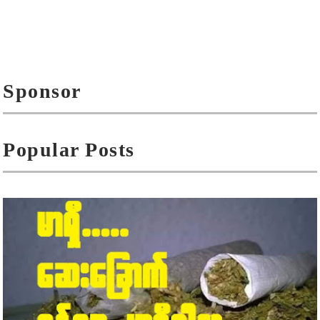
Sponsor
Popular Posts