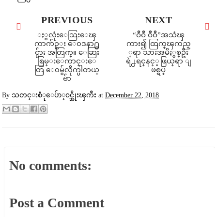
PREVIOUS
NEXT
ႏွလုံးေသြးေၾ
“ဝီဝီ ဝီဝီ”အသံၾ
ကာက်ဥ္း ေ၀ဒနာ႐ွ
ကား၍ ထြက္​ၾကည္​
င္မ်ား အတြက္။ ေဆြး
့ရာ သားအမိႏွစ္​ဦး
စြမ္းေကာင္းေ
ရဲ႕ရင္​နင္​့ဖြယ္​ရာ ျ
တြ ေ၀မွ်လိုက္ပါတယ္
ဖစ္ရပ္
ဗ်ာ
By
သတင္းစံုေပ်ာ္၀င္အိုးၾကီး
at
December 22, 2018
No comments:
Post a Comment