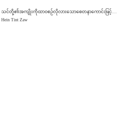
သင်တို့၏အကျိုးကိုထာဝစဉ်လိုလားသောစေတနာကောင်းဖြင့်....
Hein Tint Zaw