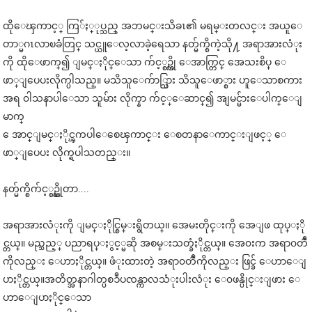
ထိုေၾကာင့္ ကြ်ႏ္ုပ္သည္ အဘမင္းသိခၤ၏ မရမ္းတလင္း အယူေ
တာ္မဂၤလာၿခံတြင္ သင္ယူေလ့လာခဲ့ရေသာ နတ္မ်က္စိကဲ့သို႔ အရာအားလံုး
ကို ထိုေဖာက္၍ ျမင္ႏိုင္ေသာ က်င့္စဥ္ကို ေအာက္တြင္ အေသးစိပ္ ေ
ဖာ္ျပေပးလိုက္ပါသည္။ မသိသူေက်ာ္သြား သိသူေဖာ္စား ဟူေသာစကား
အရ ၀ါသနာပါေသာ သူမ်ား လိုက္နာ က်င့္ေဆာင္၍ အျမင္မ်ားေပါက္ေျ
မာက္
ေအာင္ျမင္ႏိုင္ၾကပါေစေၾကာင္း ေစတနာေကာင္းျဖင့္ ေ
ဖာ္ျပေပး လိုက္ရပါသတည္း။
နတ္မ်က္စိက်င့္စဥ္ဆိုတာ....
အရာအားလံုးကို ျမင္ႏိုင္စြမ္းရွိတယ္။ အေမးတိုင္းကို အေျဖ ထုပ္ႏို
င္တယ္။ မည္သည့္ ပညာရပ္ႏွင့္မဆို အစမ္းသတ္ခံႏိုင္တယ္။ အေ၀းက အရာ၀တၳဳ
ကိုလည္း ေဟာႏိုင္တယ္။ ဖံုးထားတဲ့ အရာ၀တၳဳကိုလည္း ဖြင္ခ် ေဟာေျ
ပာႏိုင္တယ္။အတိတ္အနာဂါတ္ပစၥဳပၸန္ကာလသံုးပါးလံုး ေ၀ဖန္ပိုင္းျဖား ေ
ဟာေျပာႏိုင္ေသာ