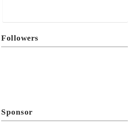
Followers
Sponsor