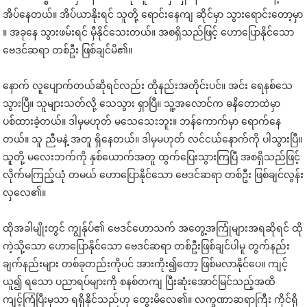
အိပ်နေတယ်။ အိပ်ယာနိုးရင် သူတို့ ရောင်းနေကျ ဆိုင်မှာ သွားရောင်းတော့မှာ
။ အခုနေ သွားဖမ်းရင် မှီနိုင်သေးတယ်။ အစရှိသည်ဖြင့် ဟောပြောနိုင်သော
ဗေဒင်ဆရာ တစ်ဦး ဖြစ်ချင်မိ၏။
နောက် လူပျောက်တယ်ဆိုရင်လည်း ထိုနည်းအတိုင်းပင်။ အင်း ရေနစ်သေ
သွားပြီ။ သူများသတ်လို့ သေသွား ရှာပြီ။ သူ့အလောင်က ဓနိတောထဲမှာ
ပစ်ထားခဲ့တယ်။ ဒါမှမဟုတ် မသေသေးဘူး။ ဘန်ကောက်မှာ ရောက်နေ
တယ်။ သူ ညီမနဲ့ အတူ ရှိနေတယ်။ ဒါမှမဟုတ် လင်ငယ်နောက်ကို ပါသွားပြီ။
သူတို့ မလေးဘက်ကို နှစ်ယောက်အတူ ထွက်ပြေးသွားကြပြီ အစရှိသည်ဖြင့်
လိုက်မကြည့်ယုံ တမယ် ဟောပြောနိုင်သော ဗေဒင်ဆရာ တစ်ဦး ဖြစ်ချင်လွန်း
လှလေ၏။
ထိုအခါမျိုးတွင် ကျွန်ုပ်၏ ဗေဒင်ဟောသက် အတွေ့အကြုံများအရဆိုရင် ထို
ကဲ့သို့သော ဟောပြောနိုင်သော ဗေဒင်ဆရာ တစ်ဦးဖြစ်ချင်ပါမူ တွက်နည်း
ချက်နည်းများ တစ်ခုတည်းကိုပင် အားကိုး၍တော့ ဖြစ်မလာနိုင်ပေ။ ကျင့်
ယူ၍ ရသော ပညာရပ်များကို စနစ်တကျ ပြီးဆုံးအောင်မြင်သည့်အထိ
ကျင့်ကြံပြီးမှသာ ရရှိနိုင်သည်ဟု တွေးမိလေ၏။ လက္ခဏာဆရာကြီး ကိုင်ရို