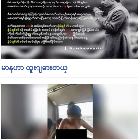
မာနဟာ ထူးျခားတယ္