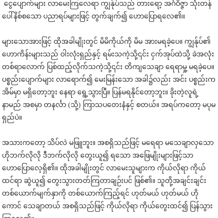
ငွေပျောက်များ လာမေးကြလေရာ ကျွန်ုပ်သည် တားရော့ အင်္ဂဝိဇ္ဇာ သုံးတန်
ပေါ်နိစ်စသော ပညာရပ်များဖြင့် တွက်ချက်၍ ဟောပြောရလေ၏။
များသောအားဖြင့် ထိုအခါမျိုးတွင် မိမိကိုယ်ကို မိမ အားမရခဲ့ပေ။ ကျွန်ုပ်၏
ဟောကိန်းများသည် ဝါးလုံးရှည်နှင့် ရမ်းသကဲ့သို့၎င်း ငှက်အုပ်ထဲသို့ ခဲအလုံး
တစ်ရာလောက် ပြစ်ထည့်လိုက်သကဲ့သို့၎င်း တိကျသေချာ ရေရာမှု့ မရခဲ့ပေ။
ပစ္စည်းပျောက်များ လာရောက်၍ မေးမြန်းသော အခါ၌လည်း အင်း ပစ္စည်းက
အိမ်မှာ မရှိတော့ဘူး နေရာ ရွေ့သွားပြီ။ ပြန်မရနိုင်တော့ဘူး။ ခိုးတဲ့လူရဲ့
နာမည် အစမှာ တနင်္လာ (သို့) ကြာသပတေးနံနှင့် စတယ်။ အရပ်ကတော့ မပုမ
ရှည်ပဲ။
အသားကတော့ သိပ်လဲ မဖြူဘူး။ အစရှိသည်ဖြင့် မရေရာ မသေချာလှသော
ဟိုဘက်လိုလို ဒီဘက်လိုလို တွေးယူ၍ ရသော အဖြေမျိုးများဖြင့်သာ
ဟောပြောလေ့ရှိ၏။ ထိုအခါမျိုးတွင် လာမေးသူများက ကိုယ်လိုရာ ကိုယ်
ထင်ရာ ဆွဲယူ၍ တွေးသွားတတ်ကြတာချဉ်းပင် ဖြစ်၏။ သူတို့အချင်းချင်း
တစ်ယောက်မျက်နှာကို တစ်ယောက်ကြည့်ရင် ဟုတ်မယ် ဟုတ်မယ် ဟို
ကောင် သေချာတယ် အစရှိသည်ဖြင့် ကိုယ်လိုရာ ကိုယ်တွေးထင်၍ ပြန်သွား