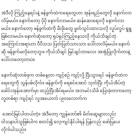
အဲဒီလို ကြည့်နေရင်းနဲ့ ဖန်ခွက်ထဲကရေတွေဟာ အုန်းရည်တွေလို နောက်လာ
လိမ့်မယ်။ နောက်တော့ ပိုပို နောက်လာမယ်။ ဆန်ဆေးရေးလို နောက်လာ
မယ်။ နောက်တော့ ဖန်ခွက်ထဲကို မီးခိုးတွေ မှုတ်သွင်းထားသလို လှုပ်လှုပ် ရွရွ
ဖြစ်လာမယ်။ နောက်ဆုံးတော့ ရုပ်ရှင်ကြည့်နေသလို ကိုယ်သိချင်တဲ့
အကြောင်းအရာဟာ ပီပီသသ ပြတ်ပြတ်သားသား ပေါ်လာလိမ့်မယ်။ နောက်
ဆို ဖန်ခွက်မလိုတော့ဘူး။ ကိုယ်သိချင် မြင်ချင်တာလေး အာရုံပြုလိုက်တာနဲ့
ပေါ်လာတော့တာပဲ။
နောက်ဆုံးတစ်ခုက တစ်နေ့တာ ကျင့်စဉ် ကျင့်လို့ ပြီးသွားရင် ဖန်ခွက်ထဲက
ရေတွေကို သွန်ပစ်လိုက်။ ဖန်ခွက်ကို ရေစင်အောင် သုတ်ပြီး ကိုယ်အိပ်တဲ့
ခေါင်းအုန်းအောက်မှာ ထည့်ပြီးအိပ်ရမယ်။ အဘမင်းသိင်္ခ ပြောခဲ့တာကတော့
လူတစ်ရာ ကျင့်ရင် လူအယောက် (၉၀)လောက်က
အောင်မြင်ပါတယ်တဲ့။ အဲဒီတော့ ကျွန်တော်၏ မိတ်ဆွေများလည်း
ဝါသနာပါသူဖြစ်ပါက စတင်၍ လေ့ကျင်နိုင်ပါရန် ပြန်လည် ဖော်ပြပေး
လိုက်ပါသည်။