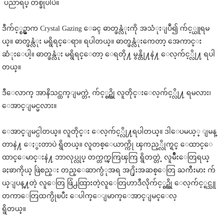
ပညာရပ္ တစ္ခုပါပဲ။
ဒီက်င့္စဥ္မွာက Crystal Gazing ေခၚ ဓာတ္ဖန္လံုးကို အသံုးျပဳ၍ က်င့္ယူရမ
ယ္။ ဓာတ္ဖန္လံုး မရွိရင္ေရာ။ ရပါတယ္။ ဓာတ္ဖန္လံုးကေတာ့ အေကာင္း
ဆံုးေပါ့။ ဓာတ္ဖန္လံုး မရွိရင္ေတာ့ ေရတို႔ မွန္တို႔နဲ႔ ေလ့က်င့္လို႔ ရပါ
တယ္။
ဒီေလာက္ အာနိသင္ထက္ျမက္တဲ့ က်င့္စဥ္ကို လူတိုင္းေလ့က်င့္လို႔ ရမလား၊
ေအာင္ျမင္မလား။
ေအာင္ျမင္ပါတယ္။ လူတိုင္း ေလ့က်င့္လို႔ရပါတယ္။ ဒါေပမယ့္ ျမန္
တာနဲ႔ ေႏွးတာပဲ ရွိတယ္။ လူတစ္ေယာက္ကို ၾကည့္လိုက္ရင္ ေထာင္ေ
ထာင္ေမာင္းနဲ႔ ဘာလုပ္လုပ္ တက္တက္ၾကြၾကြ ရွိတတ္တဲ့ လူမ်ိဳးေတြရယ္
ခႏၶာကိုယ္ ဖြဲစည္း တည္ေဆာက္ပံုအရ အ႐ိုးအဆစ္ေတြ ႀကီးမား က်
ယ္ျပန္႔တဲ့ လူေတြ ဖြံ႕ထြားတဲ့လူေတြဟာဒီလိုက်င့္စဥ္ကို ေလ့က်င့္ရင္သူ
တကာေတြထက္ပိုၿပီး ေပါက္ေျမာက္ေအာင္ျမင္ေလ့
ရွိတယ္။