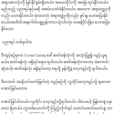
အရာအားလုံးကို မြင်နိုင်စွမ်းရှိတယ်။ အမေးတိုင်းကို အဖြေ ထုပ်နိုင်တယ်။
မည်သည့် ပညာရပ်နှင့်မဆို အစမ်းသတ်ခံနိုင်တယ်။ အဝေးက အရာဝတ္ထုကို
လည်း ဟောနိုင်တယ်။ ဖုံးထားတဲ့ အရာဝတ္ထုကိုလည်း ဖွင်ချ ဟောပြောနိုင်
တယ်။အတိတ်အနာဂါတ်ပစ္စုပ္ပန်ကာလသုံးပါးလုံး ဝေဖန်ပိုင်းဖြား ဟောပြော
နိုင်သော
ပညာရပ် တစ်ခုပါပဲ။
ဒီကျင့်စဉ်မှာက Crystal Gazing ခေါ် ဓာတ်ဖန်လုံးကို အသုံးပြု၍ ကျင့်ယူရ
မယ်။ ဓာတ်ဖန်လုံး မရှိရင်ရော။ ရပါတယ်။ ဓာတ်ဖန်လုံးကတော့ အကောင်း
ဆုံးပေါ့။ ဓာတ်ဖန်လုံး မရှိရင်တော့ ရေတို့ မှန်တို့နဲ့ လေ့ကျင့်လို့ ရပါတယ်။
ဒီလောက် အာနိသင်ထက်မြက်တဲ့ ကျင့်စဉ်ကို လူတိုင်းလေ့ကျင့်လို့ ရမလား၊
အောင်မြင်မလား။
အောင်မြင်ပါတယ်။ လူတိုင်း လေ့ကျင့်လို့ရပါတယ်။ ဒါပေမယ့် မြန်တာနဲ့ နှေး
တာပဲ ရှိတယ်။ လူတစ်ယောက်ကို ကြည့်လိုက်ရင် ထောင်ထောင်မောင်းနဲ့ ဘာ