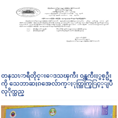
တနသၤာရီတိုင္းေဒသၾကီး ၀န္ၾကီးႏွစ္ဦး
ကို သေဘာဆႏၵအေလ်ာက္ႏုတ္ထြက္ခြြင့္ျပဳ
လုိုက္သည္