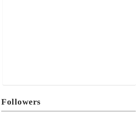
Followers