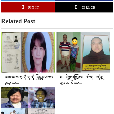
PIN IT
CIRLCE
Related Post
ေဆးတကၠသိုလ္​ကို စြန္​႔လႊတ္​
ေပါင္တလည္တြင္ေက်ာင္းထိုင္ဘု
ခဲ့တဲ့ သ...
န္းႀကီးတ...