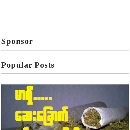
Sponsor
Popular Posts