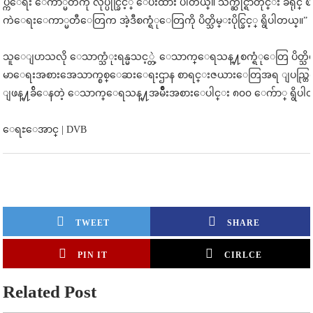
ပ္ကဲေရး ေကာ္မတီကို လုပ္ပိုင္ခြင့္ ေပးထား ပါတယ္။ သက္ဆိုင္ရာတိုင္း ခရ
ကဲေရးေကာ္မတီေတြက အဲ့ဒီစက္ရံုေတြကို ပိတ္သိမ္းပိုင္ခြင့္ ရွိပါတယ္။”
သူေျပာသလို ေသာက္သံုးရန္မသင့္တဲ့ ေသာက္ေရသန္႔စက္ရံုေတြ ပိတ္သိမ္းျခ
မာေရးအစားအေသာက္စစ္ေဆးေရးဌာန စာရင္းဇယားေတြအရ ျပည္တြင္းမ
ျဖန္႔ခ်ိေနတဲ့ ေသာက္ေရသန္႔အမ်ိဳးအစားေပါင္း ၈၀၀ ေက်ာ္ ရွိပါ
ေရႊေအာင္ | DVB
TWEET
SHARE
PIN IT
CIRLCE
Related Post