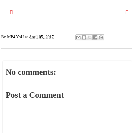
By
MP4 YoU
at
April 05, 2017
No comments:
Post a Comment