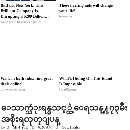
Buffalo, New York: This
These hearing aids will change
Brilliant Company Is
your life!
Disrupting a $200 Billion
hear.com
Industry
EverQuote Insurance Quotes
Walk-in bath tubs: find great
What's Hiding On This Island
deals online!
Is Impossible
savvy.search.com
HeadCramp
ေသာက္သံုးရန္မသင့္တဲ့ေရသန္႔၇၃မ်ိဳး
အစိုးရထုတ္ျပန္
By
MP4 YoU
6:36 AM
Gov
,
Health