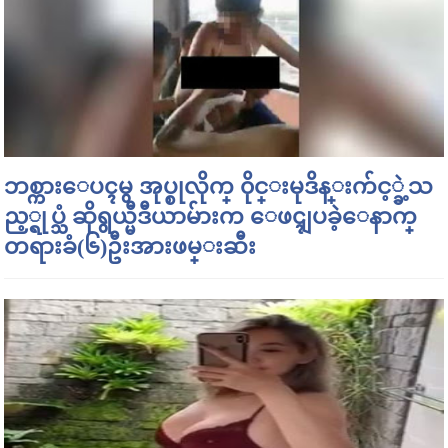
ဘစ္ကားေပၚမွ အုပ္စုလိုက္ ၀ိုင္းမုဒိန္းက်င့္ခဲ့သ
ည့္ရုပ္သံ ဆိုရွယ္မီဒီယာမ်ားက ေဖၚျပခဲ့ေနာက္
တရားခံ(၆)ဦးအားဖမ္းဆီး