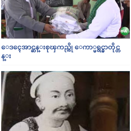
ေဒၚေအာင္ဆန္းစုၾကည္ကို ေကာ္မရွင္မွာတိုင္တ
န္း