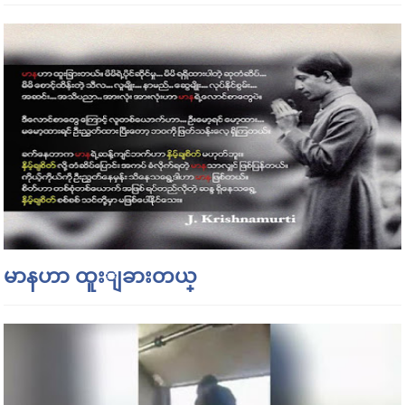
မာနဟာ ထူးျခားတယ္