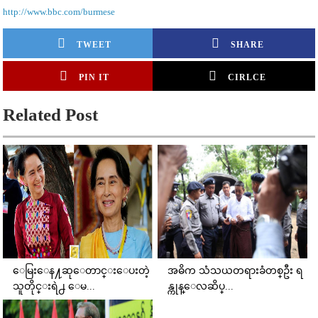
http://www.bbc.com/burmese
TWEET
SHARE
PIN IT
CIRLCE
Related Post
ေမြးေန႔ဆုေတာင္းေပးတဲ့
အဓိက သံသယတရားခံတစ္ဦး ရ
သူတိုင္းရဲ႕ ေမ...
န္ကုန္ေလဆိပ္...