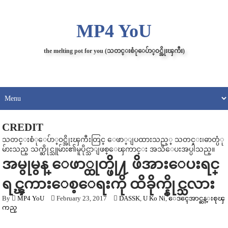
MP4 YoU
the melting pot for you (သတင္းစံုေပ်ာ္၀င္အိုးၾကီး)
CREDIT
သတင္းစံုေပ်ာ္၀င္အိုးၾကီးတြင္ ေဖာ္ျပထားသည့္ သတင္း၊ဓာတ္ပံု
မ်ားသည္ သက္ဆိုင္သူမ်ား၏မူပိုင္သာျဖစ္ေၾကာင္း အသိေပးအပ္ပါသည္။
အမွုမွန္ ေဖာ္ထုတ္ဖို႔ ဖိအားေပးရင္
ရင္ၾကားေစ့ေရးကို ထိခိုက္နိုင္သလား
By
MP4 YoU
February 23, 2017
DASSK
,
U Ko Ni
,
ေဒၚေအာင္ဆန္းစုၾ
ကည္