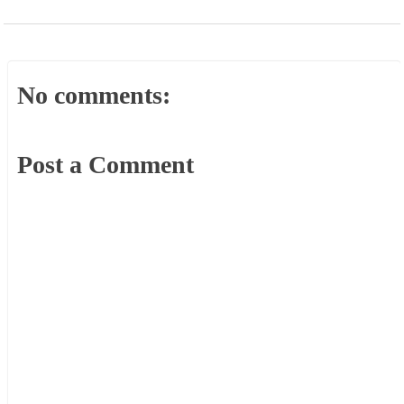
No comments:
Post a Comment