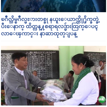
ၿဂိဳလ္သိမ္ၿဂိဳလ္မႊားတစ္ခု နယူးေယာက္ကို႐ိုက္ခတ္ခဲ့
ပီးေနာက္ ထိတ္လန္႔စရာရလဒ္မ်ားထြက္ေပၚ
လာေၾကာင္း နာဆာထုတ္ျပန္