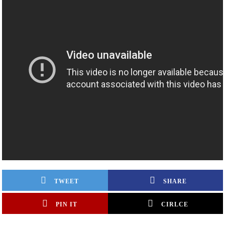
TWEET
SHARE
PIN IT
CIRLCE