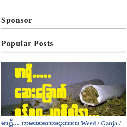
Sponsor
Popular Posts
မာ႐ွီ.... ကမၻာကေခၚတာက Weed / Ganja /