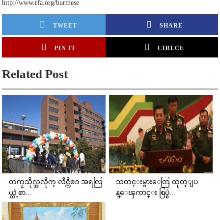
http://www.rfa.org/burmese
TWEET
SHARE
PIN IT
CIRLCE
Related Post
တကၠသိုလ္အလိုက္ လိင္ကိစၥ အရလြ
သတင္းမွားေတြ ထုတ္ျပ
ယ္တဲ့စာ...
န္ေၾကာင္း စြပ္စဲ...