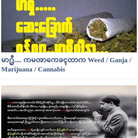
မာ႐ွီ.... ကမၻာကေခၚတာက Weed / Ganja /
Marijuana / Cannabis