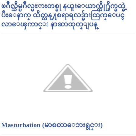
ၿဂိဳလ္သိမ္ၿဂိဳလ္မႊားတစ္ခု နယူးေယာက္ကို႐ိုက္ခတ္ခဲ့
ပီးေနာက္ ထိတ္လန္႔စရာရလဒ္မ်ားထြက္ေပၚ
လာေၾကာင္း နာဆာထုတ္ျပန္
Masturbation (မာစတာေဘးရွင္း)