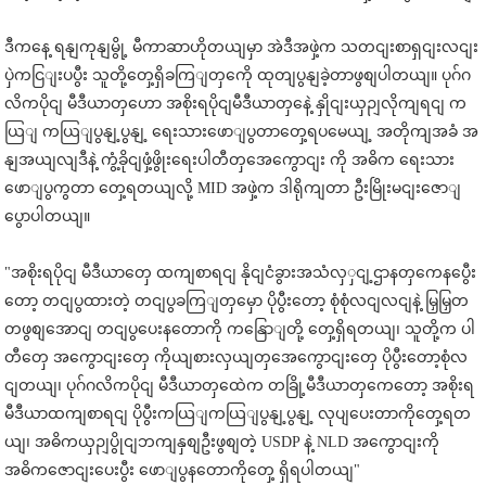
ဒီကနေ့ ရနျကုနျမွို့ မီကာဆာဟိုတယျမှာ အဲဒီအဖှဲ့က သတငျးစာရှငျးလငျး
ပှဲကငြျးပပွီး သူတို့တှေ့ရှိခကြျတှကေို ထုတျပွနျခဲ့တာဖွစျပါတယျ။ ပုဂ်ဂ
လိကပိုငျ မီဒီယာတှဟော အစိုးရပိုငျမီဒီယာတှနေဲ့ နှိုငျးယှဉျလိုကျရငျ က
ယြျ ကယြျပွနျ့ပွနျ့ ရေးသားဖောျပွတာတှေ့ရပမေယျ့ အတိုကျအခံ အ
နျအယျလျဒီနဲ့ ကွံ့ခိုငျဖှံ့ဖွိုးရေးပါတီတှအေကွောငျး ကို အဓိက ရေးသား
ဖောျပွကွတာ တှေ့ရတယျလို့ MID အဖှဲ့က ဒါရိုကျတာ ဦးမြိုးမငျးဇောျ
ပွောပါတယျ။
"အစိုးရပိုငျ မီဒီယာတှေ ထကျစာရငျ နိုငျငံခွားအသံလှှငျ့ဌာနတှကေနပွေီး
တော့ တငျပွထားတဲ့ တငျပွခကြျတှမှော ပိုပွီးတော့ စုံစုံလငျလငျနဲ့ မြှမြှတ
တဖွစျအောငျ တငျပွပေးနတောကို ကနြောျတို့ တှေ့ရှိရတယျ၊ သူတို့က ပါ
တီတှေ အကွောငျးတှေ ကိုယျစားလှယျတှအေကွောငျးတှေ ပိုပွီးတော့စုံလ
ငျတယျ၊ ပုဂ်ဂလိကပိုငျ မီဒီယာတှထေဲက တခြို့မီဒီယာတှကေတော့ အစိုးရ
မီဒီယာထကျစာရငျ ပိုပွီးကယြျကယြျပွနျ့ပွနျ့ လုပျပေးတာကိုတှေ့ရတ
ယျ၊ အဓိကယှဉျပွိုငျဘကျနှစျဦးဖွစျတဲ့ USDP နဲ့ NLD အကွောငျးကို
အဓိကဇောငျးပေးပွီး ဖောျပွနတောကိုတှေ့ ရှိရပါတယျ"