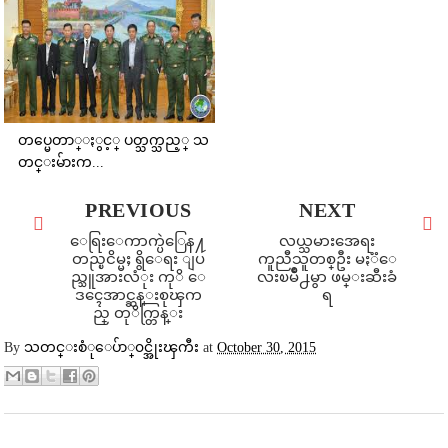
တပ္မေတာ္ႏွင့္ ပတ္သက္သည့္ သ
တင္းမ်ားက...
PREVIOUS
NEXT
ေရြးေကာက္ပဲြေန႔
လယ္သမားအေရး
တည္ၿငိမ္မႈ ရွိေရး ျပ
ကူညီသူတစ္ဦး မႏၱေ
ည္သူအားလံုး ကုိ ေ
လးၿမိဳ႕မွာ ဖမ္းဆီးခံ
ဒၚေအာင္ဆန္းစုၾက
ရ
ည္ တုိက္တြန္း
By
သတင္းစံုေပ်ာ္၀င္အိုးၾကီး
at
October 30, 2015