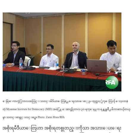
ေရြးေကာက္ပဲြကာလအတြင္း သတင္းမီဒီယာေတြရဲ႕ ေရးသားေဖာ္ျပ ထုတ္လႊင့္ခ်က္ေတြကို ေလ့လာခဲ့
တဲ့ Myanmar Institute for Democracy (MID) အဖဲြ႔ ေအာက္တိုဘာလ ၃ဝ ရက္ေန႔က ရန္ကုန္ၿမိဳ႕ မီကာဆာဟိုတယ္
မွာ သတင္းစာရွင္းလင္းစဥ္။ Photo: Zarni Htun/RFA
အစိုးရမီဒီယာေတြဟာ အစိုးရတစ္ခုတည္းကိုသာ အသားေပးေရး