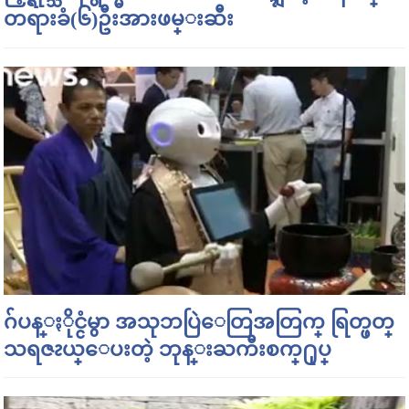
တရားခံ(၆)ဦးအားဖမ္းဆီး
ဂ်ပန္ႏိုင္ငံမွာ အသုဘပြဲေတြအတြက္ ရြတ္ဖတ္
သရဇၩယ္ေပးတဲ့ ဘုန္းႀကီးစက္႐ုပ္