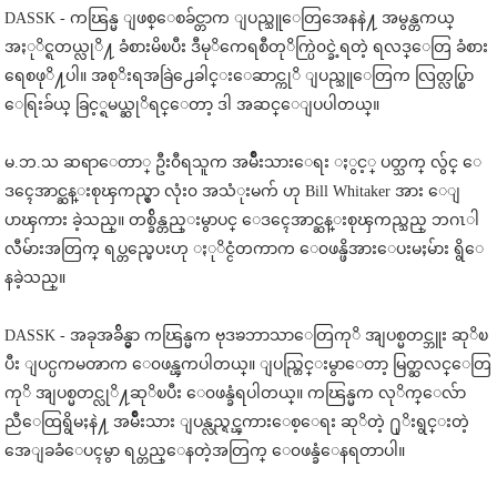
DASSK - ကၽြန္မ ျဖစ္ေစခ်င္တာက ျပည္သူေတြအေနနဲ႔ အမွန္တကယ္
အႏုိင္ရတယ္လုိ႔ ခံစားမိၿပီး ဒီမုိကေရစီတုိက္ပြဲ၀င္ခဲ့ရတဲ့ ရလဒ္ေတြ ခံစား
ရေစဖုိ႔ပါ။ အစုိးရအခြဲ႕ေခါင္းေဆာင္ကုိ ျပည္သူေတြက လြတ္လပ္စြာ
ေရြးခ်ယ္ ခြင့္ရမယ္ဆုိရင္ေတာ့ ဒါ အဆင္ေျပပါတယ္။
မ.ဘ.သ ဆရာေတာ္ ဦး၀ီရသူက အမ်ဳိးသားေရး ႏွင့္ ပတ္သက္ လွ်င္ ေ
ဒၚေအာင္ဆန္းစုၾကည္မွာ လုံး၀ အသံုးမက် ဟု Bill Whitaker အား ေျ
ပာၾကား ခဲ့သည္။ တစ္ခ်ိန္တည္းမွာပင္ ေဒၚေအာင္ဆန္းစုၾကည္သည္ ဘဂၤါ
လီမ်ားအတြက္ ရပ္တည္မေပးဟု ႏုိင္ငံတကာက ေ၀ဖန္ဖိအားေပးမႈမ်ား ရွိေ
နခဲ့သည္။
DASSK - အခုအခ်ိန္မွာ ကၽြန္မက ဗုဒၶဘာသာေတြကုိ အျပစ္မတင္ဘူး ဆုိၿ
ပီး ျပင္ပကမၻာက ေ၀ဖန္ၾကပါတယ္။ ျပည္တြင္းမွာေတာ့ မြတ္ဆလင္ေတြ
ကုိ အျပစ္မတင္လုိ႔ဆုိၿပီး ေ၀ဖန္ခံရပါတယ္။ ကၽြန္မက လုိက္ေလ်ာ
ညီေထြရွိမႈနဲ႔ အမ်ဳိးသား ျပန္လည္ရင္ၾကားေစ့ေရး ဆုိတဲ့ ႐ုိးရွင္းတဲ့
အေျခခံေပၚမွာ ရပ္တည္ေနတဲ့အတြက္ ေ၀ဖန္ခံေနရတာပါ။