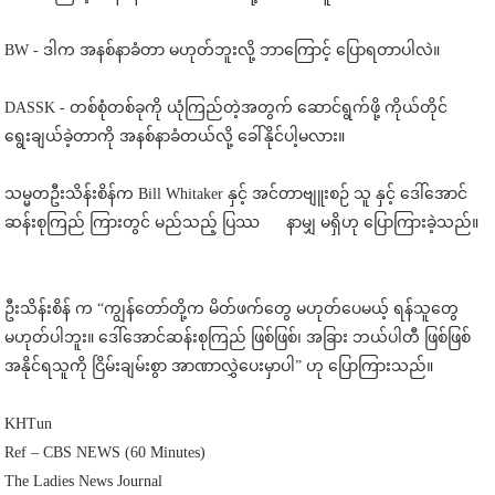
BW - ဒါက အနစ်နာခံတာ မဟုတ်ဘူးလို့ ဘာကြောင့် ပြောရတာပါလဲ။
DASSK - တစ်စုံတစ်ခုကို ယုံကြည်တဲ့အတွက် ဆောင်ရွက်ဖို့ ကိုယ်တိုင်
ရွေးချယ်ခဲ့တာကို အနစ်နာခံတယ်လို့ ခေါ်နိုင်ပါ့မလား။
သမ္မတဦးသိန်းစိန်က Bill Whitaker နှင့် အင်တာဗျူးစဉ် သူ နှင့် ဒေါ်အောင်
ဆန်းစုကြည် ကြားတွင် မည်သည့် ပြဿ နာမျှ မရှိဟု ပြောကြားခဲ့သည်။
ဦးသိန်းစိန် က “ကျွန်တော်တို့က မိတ်ဖက်တွေ မဟုတ်ပေမယ့် ရန်သူတွေ
မဟုတ်ပါဘူး။ ဒေါ်အောင်ဆန်းစုကြည် ဖြစ်ဖြစ်၊ အခြား ဘယ်ပါတီ ဖြစ်ဖြစ်
အနိုင်ရသူကို ငြိမ်းချမ်းစွာ အာဏာလွှဲပေးမှာပါ” ဟု ပြောကြားသည်။
KHTun
Ref – CBS NEWS (60 Minutes)
The Ladies News Journal