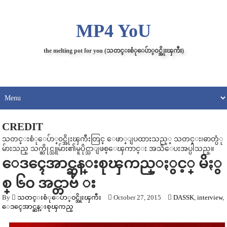
MP4 YoU
the melting pot for you (သတင္းစံုေပ်ာ္၀င္အိုးၾကီး)
CREDIT
သတင္းစံုေပ်ာ္၀င္အိုးၾကီးတြင္ ေဖာ္ျပထားသည့္ သတင္း၊ဓာတ္ပံု
မ်ားသည္ သက္ဆိုင္သူမ်ား၏မူပိုင္သာျဖစ္ေၾကာင္း အသိေပးအပ္ပါသည္။
ေဒၚေအာင္ဆန္းစုၾကည္ႏွင့္ မိႏွ
စ္ ၆၀ အင္တာဗ်ဴ း
By
သတင္းစံုေပ်ာ္၀င္အိုးၾကီး
October 27, 2015
DASSK
,
interview
,
ေဒၚေအာင္ဆန္းစုၾကည္