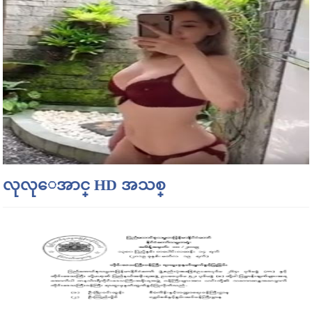
လုလုေအာင္ HD အသစ္