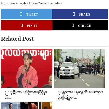
https://www.facebook.com/News.TheLadies
TWEET
SHARE
PIN IT
CIRLCE
Related Post
၃ ႏွစ္ဆိုတာ ႏိုင္ငံတစ္ႏိုင္ငံမွာ
ျပန္ၾကားေရး၀န္ၾကီးေဟာင္း
သိ...
ဦးရဲထြဋ္ေ...