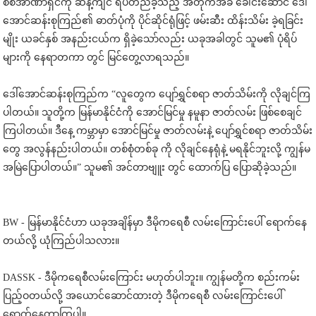
စစ်အာဏာရှင်ကို ဆန့်ကျင် ရပ်တည်ခဲ့သည့် အတိုက်အခံ ခေါင်းဆောင် ဒေါ်
အောင်ဆန်းစုကြည်၏ ဓာတ်ပုံကို ပိုင်ဆိုင်ရုံဖြင့် ဖမ်းဆီး ထိန်းသိမ်း ခဲ့ရခြင်း
မျိုး ယခင်နှစ် အနည်းငယ်က ရှိခဲ့သော်လည်း ယခုအခါတွင် သူမ၏ ပုံရိပ်
များကို နေရာတကာ တွင် မြင်တွေ့လာရသည်။
ဒေါ်အောင်ဆန်းစုကြည်က “လူတွေက ပျော်ရွှင်စရာ ဇာတ်သိမ်းကို လိုချင်ကြ
ပါတယ်။ သူတို့က မြန်မာနိုင်ငံကို အောင်မြင်မှု နမူနာ ဇာတ်လမ်း ဖြစ်စေချင်
ကြပါတယ်။ ဒီနေ့ ကမ္ဘာမှာ အောင်မြင်မှု ဇာတ်လမ်းနဲ့ ပျော်ရွှင်စရာ ဇာတ်သိမ်း
တွေ အလွန်နည်းပါတယ်။ တစ်စုံတစ်ခု ကို လိုချင်နေရုံနဲ့ မရနိုင်ဘူးလို့ ကျွန်မ
အမြဲပြောပါတယ်။” သူမ၏ အင်တာဗျူး တွင် ထောက်ပြ ပြောဆိုခဲ့သည်။
BW - မြန်မာနိုင်ငံဟာ ယခုအချိန်မှာ ဒီမိုကရေစီ လမ်းကြောင်းပေါ် ရောက်နေ
တယ်လို့ ယုံကြည်ပါသလား။
DASSK - ဒီမိုကရေစီလမ်းကြောင်း မဟုတ်ပါဘူး။ ကျွန်မတို့က စည်းကမ်း
ပြည့်ဝတယ်လို့ အယောင်ဆောင်ထားတဲ့ ဒီမိုကရေစီ လမ်းကြောင်းပေါ်
ရောက်နေတာကြပါ။