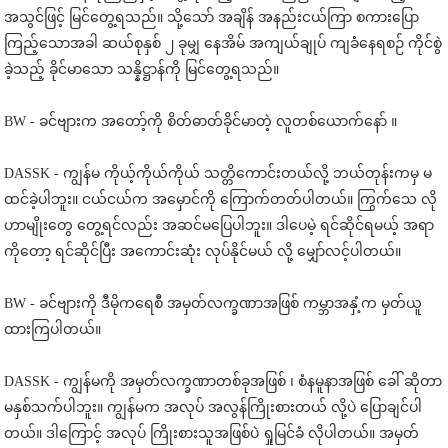
အသွင်ဖြင့် မြင်တွေ့ရသည်။ သို့သော် အချိန် အနည်းငယ်ကြာ စကားပြော
ကြည့်သောအခါ ဆယ်စုနှစ် ၂ ခုမျှ နေအိမ် အကျယ်ချုပ် ကျခံနေရစဉ် ကိုင်စွဲ
ခဲ့သည့် ခိုင်မာသော သန္နိဋ္ဌာန်ကို မြင်တွေ့ရသည်။
BW - ခင်ဗျားက အတော့်ကို စိတ်ဓာတ်ခိုင်မာတဲ့ လူတစ်ယောက်နော် ။
DASSK - ကျွန်မ ကိုယ့်ကိုယ်ကိုယ် သတ္တိကောင်းတယ်လို့ ဘယ်တုန်းကမှ မ
ထင်ခဲ့ပါဘူး။ ငယ်ငယ်က အမှောင်ကို ကြောက်တတ်ပါတယ်။ ကြွက်သေ လို
ဟာမျိုးတွေ တွေ့ရင်လည်း အဆင်မပြေပါဘူး။ ဒါပေမဲ့ ရင်ဆိုင်ရမယ့် အရာ
ကိုတော့ ရင်ဆိုင်ပြီး အကောင်းဆုံး လုပ်နိုင်မယ် လို့ မျှော်လင့်ပါတယ်။
BW - ခင်ဗျားကို ဒီမိုကရေစီ အမှတ်လက္ခဏာအဖြစ် ကမ္ဘာအနှံ့က မှတ်ယူ
ထားကြပါတယ်။
DASSK - ကျွန်မကို အမှတ်လက္ခဏာတစ်ခုအဖြစ် ၊ စံနမူနာအဖြစ် ခေါ် ဆိုတာ
မနှစ်သက်ပါဘူး။ ကျွန်မက အလုပ် အလွန်ကြိုးစားတယ် လို့ပဲ ပြောချင်ပါ
တယ်။ ဒါကြောင့် အလုပ် ကြိုးစားသူအဖြစ်ပဲ ရှုမြင်ခံ လိုပါတယ်။ အမှတ်