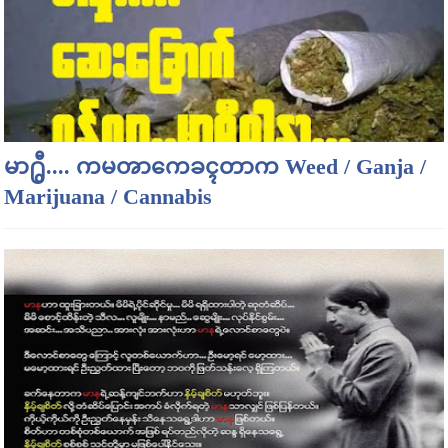
မာ႐ွီ.... ကမၻာကေခၚတာက Weed / Ganja /
Marijuana / Cannabis