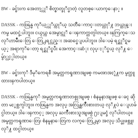
BW - ခင္ဗ်ားက အေတာ့္ကုိ စိတ္ဓာတ္ခုိင္မာတဲ့ လူတစ္ေယာက္ေနာ္ ။
DASSK - ကၽြန္မ ကုိယ့္ကုိယ္ကုိယ္ သတိၱေကာင္းတယ္လုိ႔ ဘယ္တုန္း
ကမွ မထင္ခဲ့ပါဘူး။ ငယ္ငယ္က အေမွာင္ကုိ ေၾကာက္တတ္ပါတယ္။ ၾကြက္ေသ
လုိဟာမ်ဳိးေတြ ေတြ႕ရင္လည္း အဆင္မေျပပါဘူး။ ဒါေပမဲ့ ရင္ဆုိင္ရမ
ယ့္ အရာကုိေတာ့ ရင္ဆုိင္ၿပီး အေကာင္းဆံုး လုပ္ႏုိင္မယ္ လုိ႔ ေ
မွ်ာ္လင့္ပါတယ္။
BW - ခင္ဗ်ားကုိ ဒီမုိကေရစီ အမွတ္လကၡဏာအျဖစ္ ကမၻာအႏွံ႔က မွတ္ယူ
ထားၾကပါတယ္။
DASSK - ကၽြန္မကုိ အမွတ္လကၡဏာတစ္ခုအျဖစ္ ၊ စံနမူနာအျဖစ္ ေခၚ ဆို
တာ မႏွစ္သက္ပါဘူး။ ကၽြန္မက အလုပ္ အလြန္ႀကဳိးစားတယ္ လုိ႔ပဲ ေျပာခ်
င္ပါတယ္။ ဒါေၾကာင့္ အလုပ္ ႀကဳိးစားသူအျဖစ္ပဲ ႐ႈျမင္ခံ လုိပါတယ္။
အမွတ္လကၡဏာေတြ၊ စံနမူနာေတြက လက္ေတြ႕မွာ အလုပ္ သိပ္မျဖစ္ဘူး
လုိ႔ ထင္ပါတယ္။