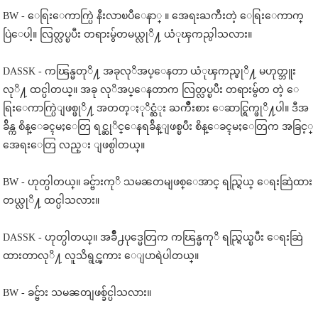
BW - ေရြးေကာက္ပြဲ နီးလာၿပီေနာ္ ။ အေရးႀကီးတဲ့ ေရြးေကာက္
ပြဲေပါ့။ လြတ္လပ္ၿပီး တရားမွ်တမယ္လုိ႔ ယံုၾကည္ပါသလား။
DASSK - ကၽြန္မတုိ႔ အခုလုိအပ္ေနတာ ယံုၾကည္ဖုိ႔ မဟုတ္ဘူး
လုိ႔ ထင္ပါတယ္။ အခု လုိအပ္ေနတာက လြတ္လပ္ၿပီး တရားမွ်တ တဲ့ ေ
ရြးေကာက္ပြဲျဖစ္ဖုိ႔ အတတ္ႏုိင္ဆံုး ႀကဳိးစား ေဆာင္ရြက္ဖုိ႔ပါ။ ဒီအ
ခ်ိန္က စိန္ေခၚမႈေတြ ရင္ဆုိင္ေနရခ်ိန္ျဖစ္ၿပီး စိန္ေခၚမႈေတြက အခြင့္
အေရးေတြ လည္း ျဖစ္ပါတယ္။
BW - ဟုတ္ပါတယ္။ ခင္ဗ်ားကုိ သမၼတမျဖစ္ေအာင္ ရည္ရြယ္ ေရးဆြဲထား
တယ္လုိ႔ ထင္ပါသလား။
DASSK - ဟုတ္ပါတယ္။ အခ်ဳိ႕ပုဒ္မေတြက ကၽြန္မကုိ ရည္ရြယ္ၿပီး ေရးဆြဲ
ထားတာလုိ႔ လူသိရွင္ၾကား ေျပာရဲပါတယ္။
BW - ခင္ဗ်ား သမၼတျဖစ္ခ်င္ပါသလား။