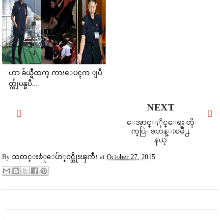
ဟာ ခ်ယ္ရီထက္ ကားေပၚက ျပဳ
တ္က်ျပန္ၿပီ...
NEXT
ေအာင္​ႏိုင္​ေရး ​တို
က္​ပြဲ- ​ဗ​ဟန္း​ၿမိဳ႕​
နယ္
By
သတင္းစံုေပ်ာ္၀င္အိုးၾကီး
at
October 27, 2015