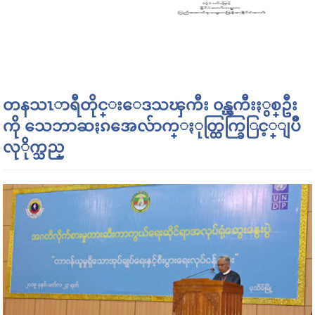
တနသၤာရီတိုင္းေဒသၾကီး ၀န္ၾကီးႏွစ္ဦး
ကို သေဘာဆႏၵအေလ်ာက္ႏုတ္ထြက္ခြြင့္ျပဳ
လုိုက္သည္