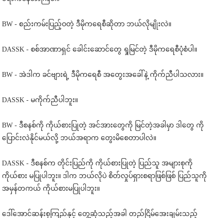
BW - စည်းကမ်းပြည့်ဝတဲ့ ဒီမိုကရေစီဆိုတာ ဘယ်လိုမျိုးလဲ။
DASSK - စစ်အာဏာရှင် ခေါင်းဆောင်တွေ ရှုမြင်တဲ့ ဒီမိုကရေစီပုံစံပါ။
BW - အဲဒါက ခင်ဗျားရဲ့ ဒီမိုကရေစီ အတွေးအခေါ်နဲ့ ကိုက်ညီပါသလား။
DASSK - မကိုက်ညီပါဘူး။
BW - ဒီစနစ်ကို ကိုယ်စားပြုတဲ့ အင်အားတွေကို မြင်တဲ့အခါမှာ ဒါတွေ ကို
ပြောင်းလဲနိုင်မယ်လို့ ဘယ်အရာက တွေးမိစေတာပါလဲ။
DASSK - ဒီစနစ်က တိုင်းပြည်ကို ကိုယ်စားပြုတဲ့ ပြည်သူ အများစုကို
ကိုယ်စား မပြုပါဘူး။ ဒါက ဘယ်လိုပဲ စိတ်လှုပ်ရှားစရာဖြစ်ဖြစ် ပြည်သူကို
အမှန်တကယ် ကိုယ်စားမပြုပါဘူး။
ဒေါ်အောင်ဆန်းစုကြည်နှင့် တွေ့ဆုံသည့်အခါ တည်ငြိမ်အေးချမ်းသည့်