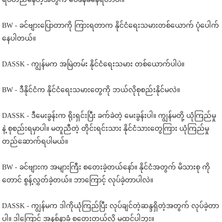
BW - ခင်ဗျားပြောတာကို ကြားရတာက နိုင်ငံရေးသမားတစ်ယောက် ပုံပေါက်
နေပါတယ်။
DASSK - ကျွန်မက အမြဲတမ်း နိုင်ငံရေးသမား တစ်ယောက်ပါပဲ။
BW - ဒီနိုင်ငံက နိုင်ငံရေးသမားတွေကို ဘယ်လိုစုစည်းနိုင်မလဲ။
DASSK - ဒီမေးခွန်းက ရိုးရှင်းပြီး ခက်ခဲတဲ့ မေးခွန်းပါ။ ကျွန်မတို့ ယုံကြည်မှု
နဲ့ စုစည်းရမှာပါ။ မတူညီတဲ့ တိုင်းရင်းသား နိုင်ငံသားတွေကြား ယုံကြည်မှု
တည်ဆောက်ရပါမယ်။
BW - ခင်ဗျားက အများကြီး စတေးခဲ့တယ်နော်။ နိုင်ငံအတွက် မိသားစု ကို
တောင် စွန့်လွှတ်ခဲ့တယ်။ ဘာကြောင့် လုပ်ခဲ့တာပါလဲ။
DASSK - ကျွန်မက ဒါကိုယုံကြည်ပြီး လုပ်ချင်တဲ့ဆန္ဒရှိတဲ့အတွက် လုပ်ခဲ့တာ
ပါ။ ဒါကြောင့် အနစ်နာခံ စတေးတယ်လို့ မထင်ပါဘူး။