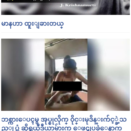
မာနဟာ ထူးျခားတယ္
ဘစ္ကားေပၚမွ အုပ္စုလိုက္ ၀ိုင္းမုဒိန္းက်င့္ခဲ့သ
ည့္ရုပ္သံ ဆိုရွယ္မီဒီယာမ်ားက ေဖၚျပခဲ့ေနာက္