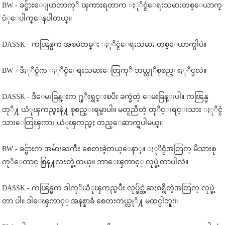
BW - ခင္ဗ်ားေျပာတာကုိ ၾကားရတာက ႏုိင္ငံေရးသမားတစ္ေယာက္
ပံုေပါက္ေနပါတယ္။
DASSK - ကၽြန္မက အၿမဲတမ္း ႏုိင္ငံေရးသမား တစ္ေယာက္ပါပဲ။
BW - ဒီႏုိင္ငံက ႏုိင္ငံေရးသမားေတြကုိ ဘယ္လုိစုစည္းႏုိင္မလဲ။
DASSK - ဒီေမးခြန္းက ႐ုိးရွင္းၿပီး ခက္ခဲတဲ့ ေမးခြန္းပါ။ ကၽြန္မ
တုိ႔ ယံုၾကည္မႈနဲ႔ စုစည္းရမွာပါ။ မတူညီတဲ့ တုိင္းရင္းသား ႏုိင္ငံ
သားေတြၾကား ယံုၾကည္မႈ တည္ေဆာက္ရပါမယ္။
BW - ခင္ဗ်ားက အမ်ားႀကီး စေတးခဲ့တယ္ေနာ္။ ႏုိင္ငံအတြက္ မိသားစု
ကုိေတာင္ စြန္႔လႊတ္ခဲ့တယ္။ ဘာေၾကာင့္ လုပ္ခဲ့တာပါလဲ။
DASSK - ကၽြန္မက ဒါကုိယံုၾကည္ၿပီး လုပ္ခ်င္တဲ့ဆႏၵရွိတဲ့အတြက္ လုပ္ခဲ့
တာ ပါ။ ဒါေၾကာင့္ အနစ္နာခံ စေတးတယ္လုိ႔ မထင္ပါဘူး။