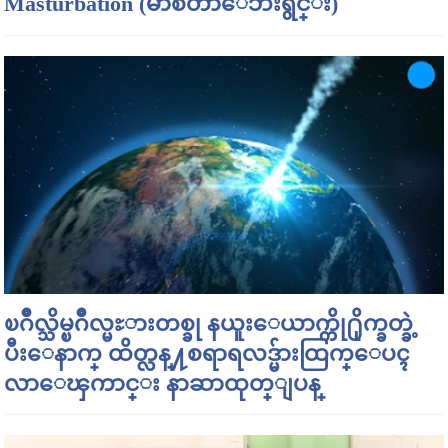
Masturbation (မာစတာေဘးရွင္း)
ၿဂိဳလ္သိမ္ၿဂိဳလ္မႊားတစ္ခု နယူးေယာက္ကို႐ိုက္ခတ္ခဲ့
ပီးေနာက္ ထိတ္လန္႔စရာရလဒ္မ်ားထြက္ေပၚ
လာေၾကာင္း နာဆာထုတ္ျပန္