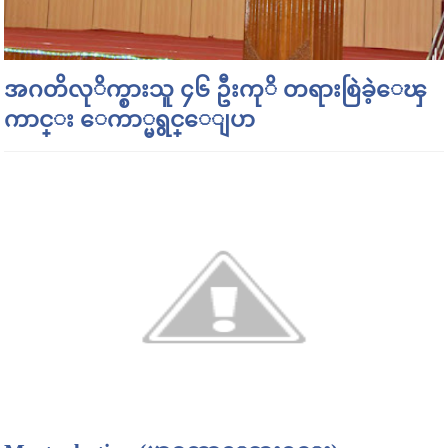
အဂတိလုိက္စားသူ ၄၆ ဦးကုိ တရားစြဲခဲ့ေၾ
ကာင္း ေကာ္မရွင္ေျပာ