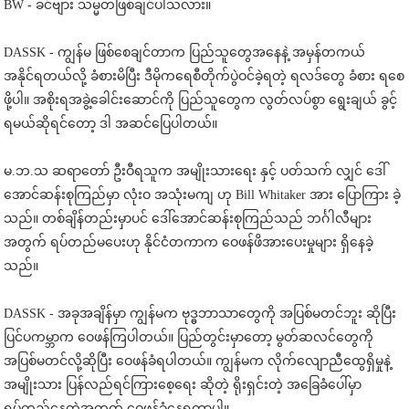
BW - ခင်ဗျား သမ္မတဖြစ်ချင်ပါသလား။
DASSK - ကျွန်မ ဖြစ်စေချင်တာက ပြည်သူတွေအနေနဲ့ အမှန်တကယ်
အနိုင်ရတယ်လို့ ခံစားမိပြီး ဒီမိုကရေစီတိုက်ပွဲဝင်ခဲ့ရတဲ့ ရလဒ်တွေ ခံစား ရစေ
ဖို့ပါ။ အစိုးရအခွဲ့ခေါင်းဆောင်ကို ပြည်သူတွေက လွတ်လပ်စွာ ရွေးချယ် ခွင့်
ရမယ်ဆိုရင်တော့ ဒါ အဆင်ပြေပါတယ်။
မ.ဘ.သ ဆရာတော် ဦးဝီရသူက အမျိုးသားရေး နှင့် ပတ်သက် လျှင် ဒေါ်
အောင်ဆန်းစုကြည်မှာ လုံးဝ အသုံးမကျ ဟု Bill Whitaker အား ပြောကြား ခဲ့
သည်။ တစ်ချိန်တည်းမှာပင် ဒေါ်အောင်ဆန်းစုကြည်သည် ဘင်္ဂါလီများ
အတွက် ရပ်တည်မပေးဟု နိုင်ငံတကာက ဝေဖန်ဖိအားပေးမှုများ ရှိနေခဲ့
သည်။
DASSK - အခုအချိန်မှာ ကျွန်မက ဗုဒ္ဓဘာသာတွေကို အပြစ်မတင်ဘူး ဆိုပြီး
ပြင်ပကမ္ဘာက ဝေဖန်ကြပါတယ်။ ပြည်တွင်းမှာတော့ မွတ်ဆလင်တွေကို
အပြစ်မတင်လို့ဆိုပြီး ဝေဖန်ခံရပါတယ်။ ကျွန်မက လိုက်လျောညီထွေရှိမှုနဲ့
အမျိုးသား ပြန်လည်ရင်ကြားစေ့ရေး ဆိုတဲ့ ရိုးရှင်းတဲ့ အခြေခံပေါ်မှာ
ရပ်တည်နေတဲ့အတွက် ဝေဖန်ခံနေရတာပါ။