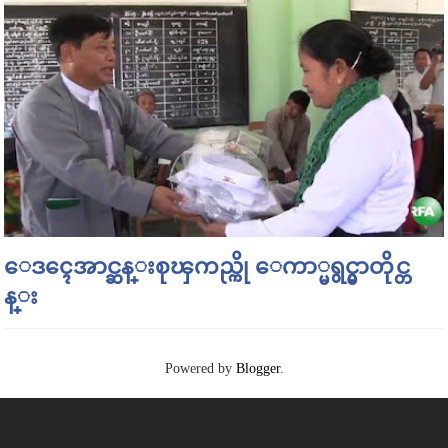
ေဒၚေအာင္ဆန္းစုၾကည္ကို ေကာ္မရွင္မွာတိုင္တ
န္း
Powered by
Blogger
.