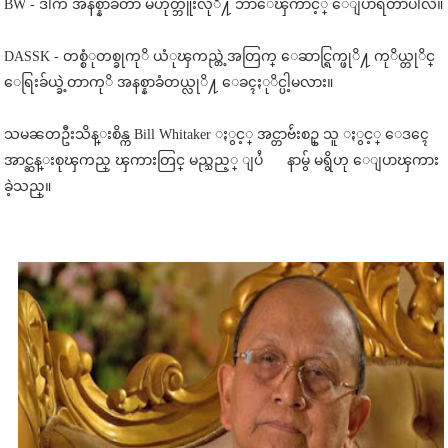
BW - ဒါက အနစ္နာခံတာ မဟုတ္ဘူးလုိ႔ ဘာေၾကာင့္ ေျပာရတာပါလဲ။
DASSK - တစ္စံုတစ္ခုကုိ ယံုၾကည္တဲ့အတြက္ ေဆာင္ရြက္ဖုိ႔ ကုိယ္တုိင္
ေရြးခ်ယ္ခဲ့တာကုိ အနစ္နာခံတယ္လုိ႔ ေခၚႏုိင္ပါ့မလား။
သမၼတဦးသိန္းစိန္က Bill Whitaker ႏွင့္ အင္တာဗ်ဴးစဥ္ သူ ႏွင့္ ေဒၚေ
အာင္ဆန္းစုၾကည္ ၾကားတြင္ မည္သည့္ ျပႆ နာမွ် မရွိဟု ေျပာၾကား
ခဲ့သည္။