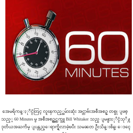
အေမရိကန္ႏုိင္ငံတြင္ လူၾကည့္အမ်ားဆုံး အင္တာဗ်ဴးအစီအစဥ္ တစ္ခု ျဖစ္
သည့္ 60 Minutes မွ အစီအစဥ္တင္ဆက္သူ Bill Whitaker သည္ ျမန္မာႏုိင္ငံသုိ႔
ဒုတိယအႀကိမ္ ျပန္လည္ေရာက္ရွိလာခဲ့ၿပီး သမၼတ ဦးသိန္းစိန္၊ ေဒၚေ