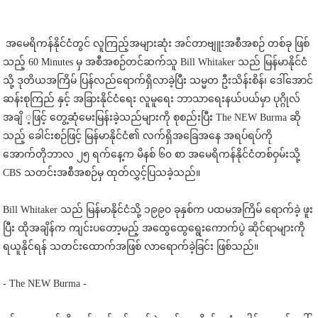
အမေရိကန်နိုင်ငံတွင် လူကြည့်အများဆုံး အင်တာဗျူးအစီအစဉ် တစ်ခု ဖြစ်
သည့် 60 Minutes မှ အစီအစဉ်တင်ဆက်သူ Bill Whitaker သည် မြန်မာနိုင်ငံ
သို့ ဒုတိယအကြိမ် ပြန်လည်ရောက်ရှိလာခဲ့ပြီး သမ္မတ ဦးသိန်းစိန်၊ ဒေါ်အောင်
ဆန်းစုကြည် နှင့် အခြားနိုင်ငံရေး လူမူရေး ဘာသာရေးနယ်ပယ်မှာ ပုဂ္ဂိုလ်
အချိ ့ဖြင့် တွေ့ဆုံမေးမြန်းခဲ့သည်များကို စုစည်းပြီး The NEW Burma ဆို
သည့် ခေါင်းစဉ်ဖြင့် မြန်မာနိုင်ငံ၏ လက်ရှိအခြေအနေ အရပ်ရပ်ကို
အောက်တိုဘာလ ၂၅ ရက်နေ့က မိနစ် ၆၀ စာ အမေရိကန်နိုင်ငံတစ်ဝှမ်းသို့
CBS သတင်းအစီအစဉ်မှ ထုတ်လွှင့်ပြသခဲ့သည်။
Bill Whitaker သည် မြန်မာနိုင်ငံသို့ ၁၉၉၀ ခုနှစ်က ပထမအကြိမ် ရောက်ခဲ့ ဖူး
ပြီး ထိုအချိန်က ကျင်းပတော့မည့် အထွေထွေရွေးကောက်ပွဲ ဆိုင်ရာများကို
ရယူနိုင်ရန် သတင်းထောက်အဖြစ် လာရောက်ခဲ့ခြင်း ဖြစ်သည်။
- The NEW Burma -