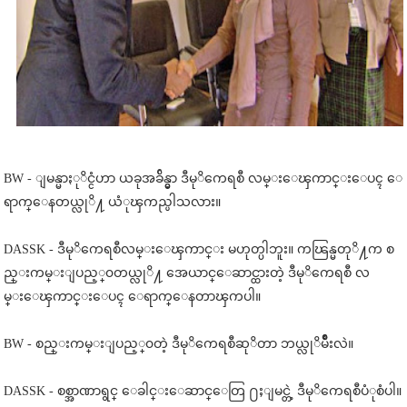
BW - ျမန္မာႏုိင္ငံဟာ ယခုအခ်ိန္မွာ ဒီမုိကေရစီ လမ္းေၾကာင္းေပၚ ေ
ရာက္ေနတယ္လုိ႔ ယံုၾကည္ပါသလား။
DASSK - ဒီမုိကေရစီလမ္းေၾကာင္း မဟုတ္ပါဘူး။ ကၽြန္မတုိ႔က စ
ည္းကမ္းျပည့္၀တယ္လုိ႔ အေယာင္ေဆာင္ထားတဲ့ ဒီမုိကေရစီ လ
မ္းေၾကာင္းေပၚ ေရာက္ေနတာၾကပါ။
BW - စည္းကမ္းျပည့္၀တဲ့ ဒီမုိကေရစီဆုိတာ ဘယ္လုိမ်ဳိးလဲ။
DASSK - စစ္အာဏာရွင္ ေခါင္းေဆာင္ေတြ ႐ႈျမင္တဲ့ ဒီမုိကေရစီပံုစံပါ။