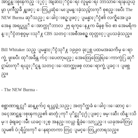
အာင္ဆန္းစုၾကည္ ႏွင့္ အျခားႏုိင္ငံေရး လူမူေရး ဘာသာေရးနယ္ပယ္
မွာ ပုဂၢိဳလ္အခ်ိ ႔ျဖင့္ ေတြ႕ဆုံေမးျမန္းခဲ့သည္မ်ားကုိ စုစည္းၿပီး The
NEW Burma ဆုိသည့္ ေခါင္းစဥ္ျဖင့္ ျမန္မာႏုိင္ငံ၏ လက္ရွိအေျခ
အေန အရပ္ရပ္ကုိ ေအာက္တုိဘာလ ၂၅ ရက္ေန႔က မိနစ္ ၆၀ စာ အေမရိက
န္ႏုိင္ငံတစ္၀ွမ္းသုိ႔ CBS သတင္းအစီအစဥ္မွ ထုတ္လႊင့္ျပသခဲ့သည္။
Bill Whitaker သည္ ျမန္မာႏုိင္ငံသုိ႔ ၁၉၉၀ ခုႏွစ္က ပထမအႀကိမ္ ေရာ
က္ခဲ့ ဖူးၿပီး ထုိအခ်ိန္က က်င္းပေတာ့မည့္ အေထြေထြေရြးေကာက္ပဲြ ဆုိ
င္ရာမ်ားကုိ ရယူႏုိင္ရန္ သတင္းေထာက္အျဖစ္ လာေရာက္ခဲ့ျခင္း ျဖစ္သ
ည္။
- The NEW Burma -
စစ္အာဏာရွင္ကုိ ဆန္႔က်င္ ရပ္တည္ခဲ့သည့္ အတုိက္အခံ ေခါင္းေဆာင္ ေ
ဒၚေအာင္ဆန္းစုၾကည္၏ ဓာတ္ပံုကုိ ပုိင္ဆုိင္႐ံုျဖင့္ ဖမ္းဆီး ထိန္းသိ
မ္း ခဲ့ရျခင္းမ်ဳိး ယခင္ႏွစ္ အနည္းငယ္က ရွိခဲ့ေသာ္လည္း ယခုအခါတြင္
သူမ၏ ပံုရိပ္မ်ားကုိ ေနရာတကာ တြင္ ျမင္ေတြ႕လာရသည္။