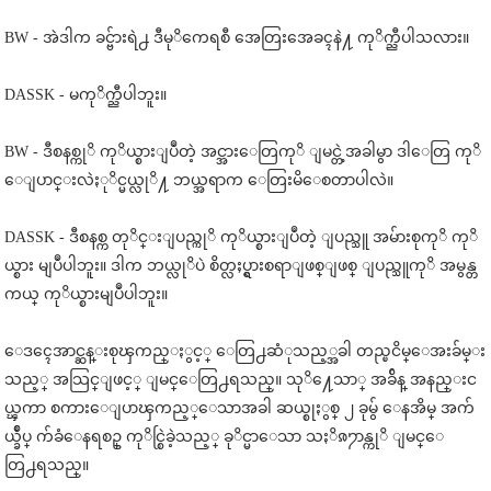
BW - အဲဒါက ခင္ဗ်ားရဲ႕ ဒီမုိကေရစီ အေတြးအေခၚနဲ႔ ကုိက္ညီပါသလား။
DASSK - မကုိက္ညီပါဘူး။
BW - ဒီစနစ္ကုိ ကုိယ္စားျပဳတဲ့ အင္အားေတြကုိ ျမင္တဲ့အခါမွာ ဒါေတြ ကုိ
ေျပာင္းလဲႏုိင္မယ္လုိ႔ ဘယ္အရာက ေတြးမိေစတာပါလဲ။
DASSK - ဒီစနစ္က တုိင္းျပည္ကုိ ကုိယ္စားျပဳတဲ့ ျပည္သူ အမ်ားစုကုိ ကုိ
ယ္စား မျပဳပါဘူး။ ဒါက ဘယ္လုိပဲ စိတ္လႈပ္ရွားစရာျဖစ္ျဖစ္ ျပည္သူကုိ အမွန္တ
ကယ္ ကုိယ္စားမျပဳပါဘူး။
ေဒၚေအာင္ဆန္းစုၾကည္ႏွင့္ ေတြ႕ဆံုသည့္အခါ တည္ၿငိမ္ေအးခ်မ္း
သည့္ အသြင္ျဖင့္ ျမင္ေတြ႕ရသည္။ သုိ႔ေသာ္ အခ်ိန္ အနည္းင
ယ္ၾကာ စကားေျပာၾကည့္ေသာအခါ ဆယ္စုႏွစ္ ၂ ခုမွ် ေနအိမ္ အက်
ယ္ခ်ဳပ္ က်ခံေနရစဥ္ ကုိင္စြဲခဲ့သည့္ ခုိင္မာေသာ သႏိၷ႒ာန္ကုိ ျမင္ေ
တြ႕ရသည္။