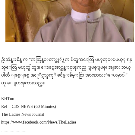
ဦးသိန္းစိန္ က “ကၽြန္ေတာ္တုိ႔က မိတ္ဖက္ေတြ မဟုတ္ေပမယ့္ ရန္
သူေတြ မဟုတ္ပါဘူး။ ေဒၚေအာင္ဆန္းစုၾကည္ ျဖစ္ျဖစ္၊ အျခား ဘယ္
ပါတီ ျဖစ္ျဖစ္ အႏုိင္ရသူကုိ ၿငိမ္းခ်မ္းစြာ အာဏာလႊဲေပးမွာပါ”
ဟု ေျပာၾကားသည္။
KHTun
Ref – CBS NEWS (60 Minutes)
The Ladies News Journal
https://www.facebook.com/News.TheLadies
.....................