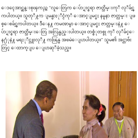
ေဒၚေအာင္ဆန္းစုၾကည္က “လူေတြက ေပ်ာ္ရႊင္စရာ ဇာတ္သိမ္းကုိ လုိခ်င္ၾ
ကပါတယ္။ သူတုိ႔က ျမန္မာႏုိင္ငံကုိ ေအာင္ျမင္မႈ နမူနာ ဇာတ္လမ္း ျဖ
စ္ေစခ်င္ၾကပါတယ္။ ဒီေန႔ ကမၻာမွာ ေအာင္ျမင္မႈ ဇာတ္လမ္းနဲ႔ ေ
ပ်ာ္ရႊင္စရာ ဇာတ္သိမ္းေတြ အလြန္နည္းပါတယ္။ တစ္စံုတစ္ခု ကုိ လုိခ်င္ေ
န႐ံုနဲ႔ မရႏုိင္ဘူးလုိ႔ ကၽြန္မ အၿမဲေျပာပါတယ္။” သူမ၏ အင္တာဗ်ဴး
တြင္ ေထာက္ျပ ေျပာဆုိခဲ့သည္။