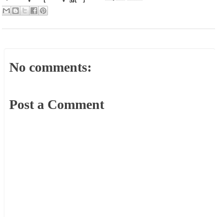
No comments:
Post a Comment