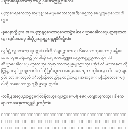
-ပညာေရးကေတာ့ ဘယ္လုိမ်ိဳးဆက္လုပ္သြားမလဲ။
ပညာေရးကေတာ့ ဆယ္တန္းမေျဖရေသးဘူး။ ဒီႏွစ္ကေတာ့ မေျဖျဖစ္ေသးပါ
ဘူး။
-ခုေနာက္ပိုင္း အႏုပညာရွင္ေတာ္ေတာ္မ်ားမ်ား ႏွာေခါင္းျပင္လာၾကတ
ယ္။ အဲ့ဒီအေပၚ ၀ါဆို႕အျမင္ကဘယ္လုိမ်ိဳးရွိလဲ။
လွခ်င္တဲ့ သူကေတာ့ ျပင္တာပဲ။ ၀ါဆိုလဲျပင္ထားတယ္။ ၆လေလာက္ေတာင္ မရွိေ
သးပါဘူး။ ပရိသတ္ကိုလဲ ၀ါဆို လံုး၀မလိမ္ဘူး။ လုပ္ထားရင္လုပ္ထားတယ္ပဲ။ ၀ါ
ဆိုႏွာေခါင္းျပင္ထားတယ္။ က်န္တာ ဘာတစ္ခုမွမျပင္ထားဘူး။ အဲ့ဒါလဲ မိသားစုက တို
က္တြန္းလုိ႕ျပင္ရတာပါ။ ၀ါဆိုခြဲစိတ္ရတာ အရမ္းေၾကာက္ပါတယ္။ ဒါေပမဲ့ ျပ
င္ၿပီးသြားေတာ့လဲ ပုိလွသြားတယ္လို႕ ထင္မိတယ္။ အဆင္ေျပသြားတာေပါ့။
၀ါဆို ဘန္ေကာက္က ရန္ဟီးမွာျပင္တာပါ။
-တခ်ိဳ႕ အႏုပညာရွင္ေတြရွိတယ္။ ျပင္ထားေပမဲ့ မေျပာျပၾကဘူး။ ဒါကေ
ရာ ဘာေၾကာင့္လုိ႕ထင္မိလဲ။
၀ါဆုိကအရင္ကတည္းကပြင့္ပြင့္လင္းလင္းပဲ။ ၀ါဆိုဟုတ္ရင္ဟုတ္တ
ယ္။ မဟုတ္ရင္မဟုတ္ဘူး။ မိသားစုကိုလဲ ဘယ္ေတာ့မွ မလိမ္ဘူး။ ၀ါ
ဆို ကုိယ္တုိင္လဲမလိမ္သလုိ ၀ါဆုိ႕ကို လိမ္ရင္လဲအရမ္းမုန္းတ