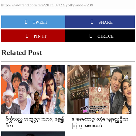
http://www.trend.com.mm/2015/07/23/yollywood-7239
TWEET
SHARE
PIN IT
CIRLCE
Related Post
ဂ်က္လီသည္ အက္ရွင္မင္းသားျဖစ္၍
ေနမေကာင္းတဲ့ေနျခည္ဦးအ
ဂ်ီလ...
တြက္ အဖ်ားေပ်...