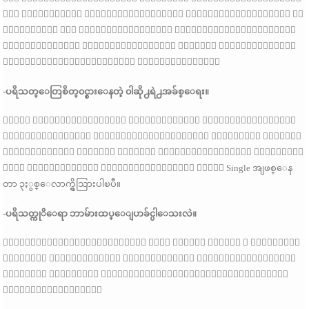
ယ္။ ပရိသတ္ကိုလဲ ၀ါဆိုမလိမ္ခ်င္ဘူး။ ျပင္ရင္ျပင္တယ္ေပါ့။ ျပ
င္လို႕လွတာ ထက္ ပရိသတ္ကအရင္ကတည္းက ကုိယ္ဘယ္လိုရုပ္လဲဆုိတာ
သိၿပီးသားပဲေလ။ ကိုယ္ျပင္ထားရင္လဲ ပရိသတ္က ကုိယ္ဘာေတြေျပာ
င္းလဲသြားလဲဆိုတာသိမွာပဲ။ အဲ့ဒါေၾကာင့္ပါ။
-ပရိသတ္ေတြစိတ္၀င္စားေနတဲ့ ၀ါဆို႕ရဲ႕အခ်စ္ေရး။
၀ါဆုိ တည္ျငိမ္ေနဆဲပါပဲ။ အခ်စ္ေရးကေတာ့ ကုိယ့္အလုပ္နဲ႕ကို
ယ္ရႈပ္ေနတဲ့အတြက္ မစဥ္းစားျဖစ္ေသးပါဘူး။ ကုိယ့္ကို လုိက္ေန
တဲ့သူေတြကေတာ့ ရွိတယ္။ ဒါေပမဲ့ သူငယ္ခ်င္းအျဖစ္ပဲ လက္ခံျဖစ္
တယ္။ အခ်စ္ေရးကေတာ့ မစဥ္းစားေသးပါဘူး။ ၀ါဆို Single အျဖစ္ေန
တာ ၃ႏွစ္ေလာက္ရွိသြားပါၿပီ။
-ပရိသတ္ကုိေရာ ဘာမ်ားထပ္ေျပာခ်င္ပါေသးလဲ။
၀ါဆိုအေခြေလးကိုအားေပးၾကပါ။ အဓိက က၀ါဆုိ ျမတ္တာ ၊ ရံႈးတာထက္
၀ါဆိုရဲ႕ သီခ်င္းေခြကုိ ပရိသတ္အားလံုး နားေထာင္ၾကည့္ဖူးေစ
ခ်င္တယ္။ ၀ါဆိုဖက္က အေကာင္းဆံုးျဖစ္ေအာင္စီစဥ္သြားမွာပါ
လို႕ေျပာခ်င္ပါတယ္။