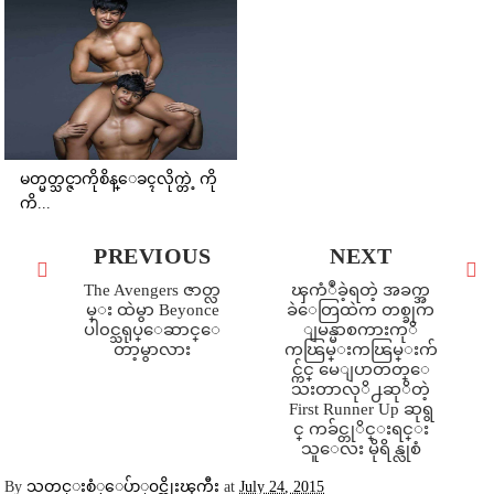
မတ္မတ္သင္ဇာကိုစိန္ေခၚလိုက္တဲ့ ကို
ကိ...
PREVIOUS
NEXT
The Avengers ဇာတ္လ
ၾကံဳခဲ့ရတဲ့ အခက္အ
မ္း ထဲမွာ Beyonce
ခဲေတြထဲက တစ္ခုက
ပါ၀င္သရုပ္ေဆာင္ေ
ျမန္မာစကားကုိ
တာ့မွာလား
ကၽြမ္းကၽြမ္းက်
င္က်င္ မေျပာတတ္ေ
သးတာလုိ႕ဆုိတဲ့
First Runner Up ဆုရွ
င္ ကခ်င္တုိင္းရင္း
သူေလး မိုရိန္လုစံ
By
သတင္းစံုေပ်ာ္၀င္အိုးၾကီး
at
July 24, 2015