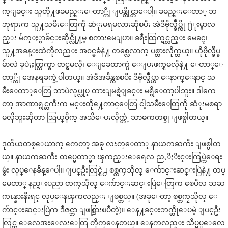
က္ျခင္း သူတို႔ဖခမည္းေတာ္ကို ျပန္တိုင္တာေပါ့။ ခမည္းေတာ္ ဘ
ဘုရားက သူ႔သမီးေတြကို ဆံုးမရမလားဆိုၿပီး အဲဒီဗိုလ္ခ်ဳပ္ကို ႐ံုးမွာလ
ည္း မ်က္ႏွာခ်င္းဆိုင္လို႔မွ စကားမေျပာ။ ခရီးထြက္ရင္လည္း မေခၚ၊
သူ႔အခန္းထဲကိုလည္း အ၀င္မခံနဲ႔ တစ္လေလာက္ ပစ္ထားလိုက္တယ္။ ဟိုဗိုလ္ခ်ဳပ္ခ
မ်ာလဲ ခုပဲႏႈတ္ထြက္စာ တင္ရမလို၊ ေျခေထာက္ပဲ ေျပးဖက္ရမလိုနဲ႔ ေတာ္ေ
တာ့္ကို အေနရခက္ခဲ့ပါတယ္။ အဲဒီအခ်ိန္ကစၿပီး ဒီဗိုလ္ခ်ဳပ္ဟာ ေနာက္ေနာင္ သ
မီးေတာ္ေတြ ဘာပဲလုပ္လုပ္ တားျမစ္ရဲျခင္း မရွိေတာ့ပါဘူး။ ဒါကေ
တာ့ အာဏာရွင္ႀကီးက မင္းတို႔ေကာင္ေတြ ငါ့သမီးေတြကို ဆံုးမစရာ
မလိုဘူးဆိုတာ သြယ္၀ိုက္ အသိေပးလိုက္တဲ့ သာဓကတစ္ခု ျဖစ္ပါတယ္။
ဒုတိယတစ္ေယာက္ ကေတာ့ အခု လႊတ္ေတာ္ နာယကႀကီး ျဖစ္ပါတ
ယ္။ နာယကႀကီး တပ္မေတာ္မွာ ၾကည္းေရေလ ညႇိႏိႈင္းကြပ္ကဲေရး
မွဴး လုပ္ေနခ်ိန္ေပါ့။ ျပင္ဦးလြင္ရဲ႕ စစ္တကၠသိုလ္ ေက်ာင္းဆင္းပြဲနဲ႔ တပ္
မေတာ္ နည္းပညာ တကၠသိုလ္ ေက်ာင္းဆင္းပြဲေတြက ဧၿပီလ သႀ
ကၤန္နားနီးရင္ လုပ္ေနၾကလည္း ျဖစ္တယ္။ (အခုေတာ့ စစ္တကၠသိုလ္ ေ
က်ာင္းဆင္းပြဲက ဒီဇင္ဘာ ျဖစ္သြားၿပီတဲ့)။ ေန႔ခင္းဘက္ဆိုေပမဲ့ ျပင္ဦး
လြင္က ေလေအးေလးေတြ တိုက္ေနတယ္။ ေနကလည္း သိပ္မပူေလေ