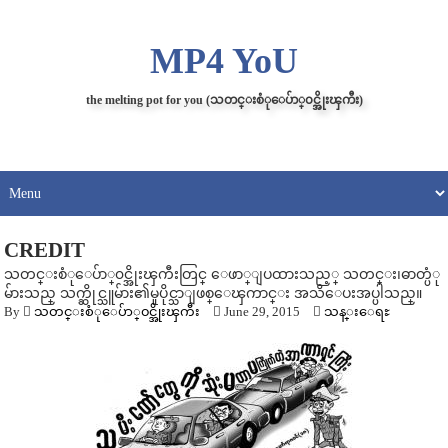
MP4 YoU
the melting pot for you (သတင္းစံုေပ်ာ္၀င္အိုးၾကီး)
CREDIT
သတင္းစံုေပ်ာ္၀င္အိုးၾကီးတြင္ ေဖာ္ျပထားသည့္ သတင္း၊ဓာတ္ပံု
မ်ားသည္ သက္ဆိုင္သူမ်ား၏မူပိုင္သာျဖစ္ေၾကာင္း အသိေပးအပ္ပါသည္။
By
သတင္းစံုေပ်ာ္၀င္အိုးၾကီး
June 29, 2015
သန္းေရႊ