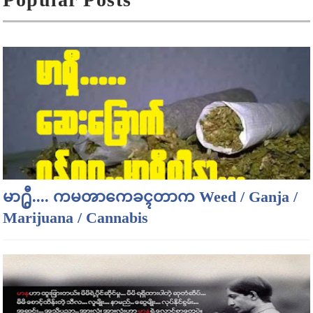
မာ႐ွီ.... ကမၻာကေခၚတာက Weed / Ganja /
Marijuana / Cannabis