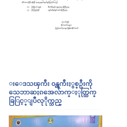
းေဒသၾကီး ၀န္ၾကီးႏွစ္ဦးကို
သေဘာဆႏၵအေလ်ာက္ႏုတ္ထြက္
ခြြင့္ျပဳလုိုက္သည္