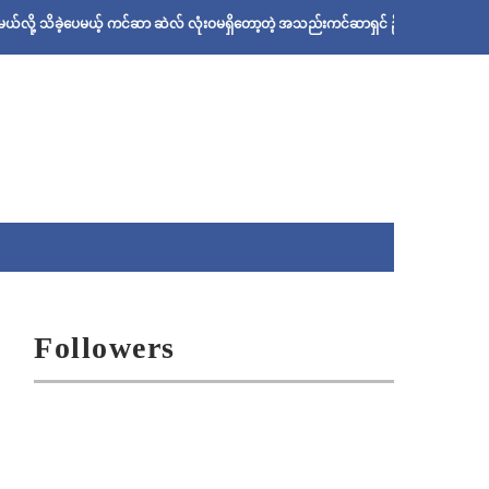
ခဲ့ပေမယ့် ကင်ဆာ ဆဲလ် လုံးဝမရှိတော့တဲ့ အသည်းကင်ဆာရှင် ဦးစိုးသန်းရဲ့ ဆေးနည်း
Followers