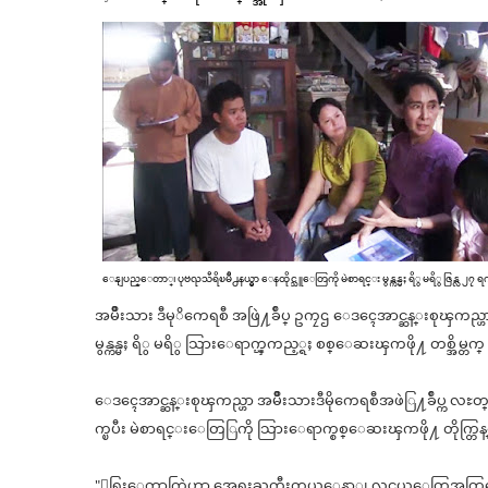
ေနျပည္ေတာ္၊ ပုဗၺသီရိၿမိဳ႕နယ္မွာ ေနထိုင္သူေတြကို မဲစာရင္း မွန္ကန္မႈ ရိွ မရိွ ဇြ
အမ်ိဳးသား ဒီမုိကေရစီ အဖြဲ႔ခ်ဳပ္ ဥကၠဌ ေဒၚေအာင္ဆန္းစုၾကည္
မွန္ကန္မႈ ရိွ မရိွ သြားေရာက္ၾကည့္ရႈ စစ္ေဆးၾကဖို႔ တစ္အိမ္တက္ တစ္
ေဒၚေအာင္ဆန္းစုၾကည္ဟာ အမ်ိဳးသားဒီမိုကေရစီအဖဲြ႔ခ်ဳပ္က လႊ
က္ၿပီး မဲစာရင္းေတြြကို သြားေရာက္စစ္ေဆးၾကဖို႔ တိုက္
"ေရြးေကာက္ပြဲဟာ အေရးႀကီးတယ္ေနာ္၊ လူငယ္ေတြအတြ