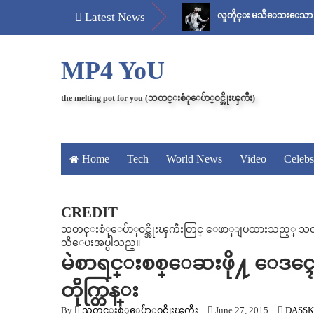
စိတ်
မန်ကျည်းချဉ် သိပ်နည်း
Latest News
လူတိုင္း မသိေသးေသာ “ေစ်း..အ
MP4 YoU
the melting pot for you (သတင္းစံုေပ်ာ္၀င္အိုးၾကီး)
Home
Tech
World News
Video
Celebs
CREDIT
သတင္းစံုေပ်ာ္၀င္အိုးၾကီးတြင္ ေဖာ္ျပထားသည့္ သတင္း၊
သိေပးအပ္ပါသည္။
မဲစာရင္းစစ္ေဆးဖို႔ ေဒၚေအာ
တိုက္တြန္း
By
သတင္းစံုေပ်ာ္၀င္အိုးၾကီး
June 27, 2015
DASSK