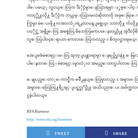
ဒါေပမယ့္ လူငယ္ေတြက ဒီႏိုင္ငံမွာေနသြားရမွာ ႏွစ္ေပါင္
ကာင့္မို႔လို႔ ဒီႏိုင္ငံက ဘယ္လမ္းသြားမလဲဆိုတာကို အခုေရ
က္ပြဲမွာ မဲေပးဖို႔ကအားလံုးရဲ႕တာဝန္ျဖစ္တယ္၊ သားတို႔ က်လို႔ရ
ပးႏိုင္တဲ့ အစ္ကိုေတြ အစ္မေတြ မိဘေတြကေပးေနတယ္လို႔ အဲ့ဒီလိုစိတ
လူေတြပါဝင္ေရးဟာ ကေလးေတြကလည္း စိတ္ဝင္စားရမယ္၊ ငါတို
အေျခခံမဲစာရင္းေတြ ထုတ္ျပန္ထားရာမွာ ေနရပ္လိပ္စာနဲ႔
ပါေနတာေတြ ၊ မဲစာရင္းမွာလံုးဝ အမည္ေတာင္မပါတာေတြ 
ေနျပည္ေတာ္ေကာင္စီက ၿမိဳ႕နယ္ေတြမွာလည္း အမွားေတြရိွ
အမွားေတြေတြ႔ရိွရင္ ျပင္ဆင္နုိင္ဖို႔ အသိပညာေပး အခ်က္
ငွခဲ့ပါတယ္။
RFA Burmese
http://www.rfa.org/burmese
TWEET
SHARE