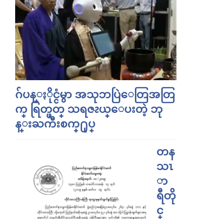
ဂ်ပန္ႏိုင္ငံမွာ အသုဘပြဲေတြအတြ
က္ ရြတ္ဖတ္ သရဇၩယ္ေပးတဲ့ ဘု
န္းႀကီးစက္႐ုပ္
တန
သၤ
ာ
ရီတို
င္