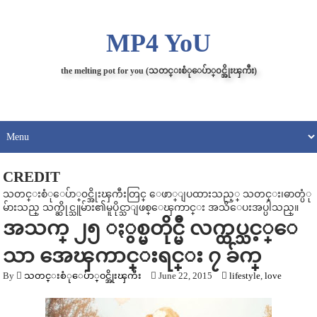
MP4 YoU
the melting pot for you (သတင္းစံုေပ်ာ္၀င္အိုးၾကီး)
CREDIT
သတင္းစံုေပ်ာ္၀င္အိုးၾကီးတြင္ ေဖာ္ျပထားသည့္ သတင္း၊ဓာတ္ပံု
မ်ားသည္ သက္ဆိုင္သူမ်ား၏မူပိုင္သာျဖစ္ေၾကာင္း အသိေပးအပ္ပါသည္။
အသက္ ၂၅ ႏွစ္မတိုင္မီ လက္ထပ္သင့္ေ
သာ အေၾကာင္းရင္း ၇ ခ်က္
By
သတင္းစံုေပ်ာ္၀င္အိုးၾကီး
June 22, 2015
lifestyle
,
love