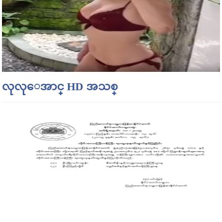
လုလုေအာင္ HD အသစ္