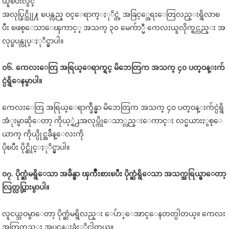
ယူၿပီးလွ်င္
အလုပ္ခြင္သိုု႔ ၿပန္လည္ ဝင္ေရာက္ႏုိင္တဲ့ အခြင့္အေရးေတြလည္းရွိလာၿ
ပီး ၿဖစ္ေသာေၾကာင့္ အသက္ ၃၀ မေက်ာ္မီ ကေလးယူလိုက္ရင္လည္း အ
လုပ္ၿပန္လုပ္ႏုိင္မွာပါ။
၀၆. ကေလးေတြ အရြယ္ေရာက္ရင္ မိဘေတြက အသက္ ၄၀ ပတ္ဝန္းက်
င္ပဲရွိေနမွာပါ။
ကေလးေတြ အရြယ္ေရာက္ခ်ိန္မွာ မိဘေတြက အသက္ ၄၀ ပတ္ဝန္းက်င္ပဲရွိ
အံုးမွာဆိုေတာ့ ကိုယ့္ရဲ႕အလုပ္ကိုေသာ္လည္းေကာင္း လင္မယားႏွစ္ေ
ယာက္ ကိုယ္ပိုင္အခ်ိန္ေလးကို
ပိုၿပီး ပိုင္ဆိုင္ႏုိင္မွာပါ။
၀၇. ပိုက္ဆံမရွိေသာ အခ်ိန္မွာ ၾကိဳးစားၿပီး ပိုက္ဆံရွိေသာ အသက္အရြယ္မွာေတာ့
လြတ္လပ္သြားမွာပါ။
လူငယ္ဘဝမွာေတာ့ ပိုက္ဆံမရွိလည္း ေပ်ာ္ေအာင္ေနတတ္ပါတယ္။ ကေလး
အတြက္လည္း အပင္ပန္းခံႏုိင္ပါတယ္။