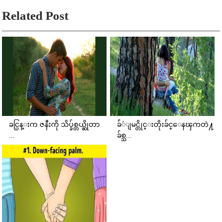
Related Post
ခင္ပြန္းက ဇနီးကို သိပ္ခ်စ္တယ္ဆိုတာ
ခ်ံဴျမင္တိုင္းတိုးခ်င္ေနၾကတဲ႔
...
ခ်စ္သ...