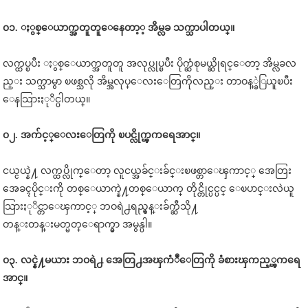
၀၁. ႏွစ္ေယာက္အတူတူေနေတာ့့ အိမ္လခ သက္သာပါတယ္။
လက္ထပ္ၿပီး ႏွစ္ေယာက္အတူတူ အလုပ္လုပ္ၿပီး ပိုက္ဆံစုမယ္ဆိုရင္ေတာ့ အိမ္လခလ
ည္း သက္သာမွာ ၿဖစ္သလို အိမ္အလုပ္ေလးေတြကိုလည္း တာဝန္္ခဲြယူၿပီး
ေနသြားႏုိင္ပါတယ္။
၀၂. အက်င့္ေလးေတြကို ၿပင္လိုက္ၾကရေအာင္။
ငယ္ငယ္နဲ႔ လက္ထပ္လိုက္ေတာ့ လူငယ္အခ်င္းခ်င္းၿဖစ္တာေၾကာင့္ အေတြး
အေခၚပိုင္းကို တစ္ေယာက္နဲ႔တစ္ေယာက္ တိုင္တိုင္ပင္ပင္ ေၿပာင္းလဲယူ
သြားႏုိင္တာေၾကာင့္ ဘဝရဲ႕ရည္မွန္းခ်က္ဆီသို႔
တန္းတန္းမတ္မတ္ေရာက္မွာ အမွန္ပါ။
၀၃. လင္နဲ႔မယား ဘဝရဲ႕ အေတြ႕အၾကံဳေတြကို ခံစားၾကည့္ၾကရေ
အာင္။