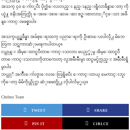
အသက္ ၄၀ ေက်ာ္ၿပီး ပိုက္ဆံေလးလည္း နည္းနည္းရွိလာခ်ိန္မွာေတာ့ ကို
ယ္နဲ႔ ဇနီးအတြက္ကို ေအးေအးေဆးေဆး စဥ္းစားလာႏုိင္ေသာ အခ်ိ
န္ေကာင္းၿဖစ္မွာပါ။
အသက္ငယ္စဥ္အခ်ိန္မွာ အခ်စ္ေရးထက္ ပညာေရးကို ဦးစားေပးပါလို႕ မိဘေ
တြက သင္ၾကားဆံုးမၾကပါတယ္။
ငယ္တုန္း အိမ္ေထာင္ၿပဳတာေကာင္းသလား ၿပည့္စံုမွ အိမ္ေထာင္ၿပဳ
တာေကာင္းသလားကိုတာကေတာ့ လူအမ်ိဳးမ်ိဳးမွာ ထင္ၿမင္ခ်က္လည္း အမ်ိဳးမ်ိဳးရွိ
မွာပါ။
ဘယ္လုိ အက်ိဳးေက်းဇူးေလးေတြရွိၿပီး ေကာင္းတယ္ မေကာင္းဘူး
ကိုေတာ့ မိမိကိုယ္တိုင္သာ ဆံုးၿဖတ္ဖို႕ လိုပါလိမ့္မယ္။
Chelmo Team
TWEET
SHARE
PIN IT
CIRLCE