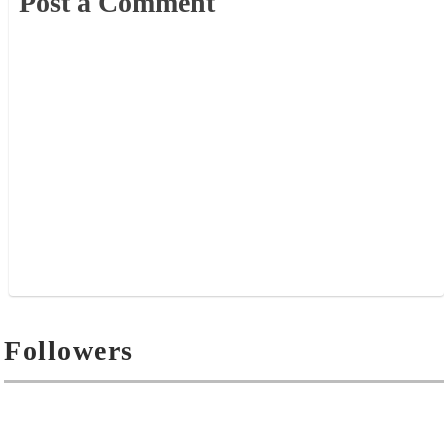
Post a Comment
Followers