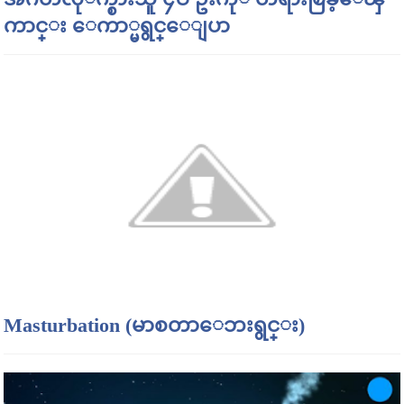
ကာင္း ေကာ္မရွင္ေျပာ
Masturbation (မာစတာေဘးရွင္း)