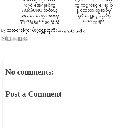
ႏိုင္ငံ အေျခစိုက္
က္ ကင္းစင္ ေရး ဇု
SAMSUNG အလယ္
န္ သေဘာ တူစာခ်ဳပ္
အလတ္ တန္း စမတ္
ကုိ တ႐ုတ္ ႏုိင္ငံ
ဖုန္းႏွစ္လံုး မိတ္ဆက္မည္
အတည္ျပဳ
By
သတင္းစံုေပ်ာ္၀င္အိုးၾကီး
at
June 27, 2015
No comments:
Post a Comment