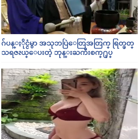
ဂ်ပန္ႏိုင္ငံမွာ အသုဘပြဲေတြအတြက္ ရြတ္ဖတ္
သရဇၩယ္ေပးတဲ့ ဘုန္းႀကီးစက္႐ုပ္