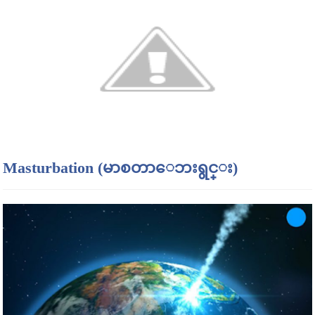
Masturbation (မာစတာေဘးရွင္း)