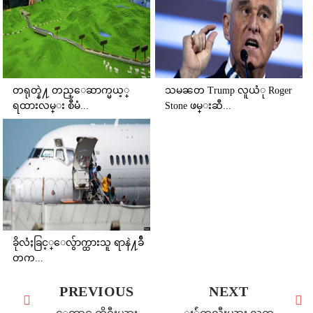
တရုတ္နဲ႔ တည္ေဆာက္မယ့္
သမၼတ Trump လူယံု Roger
ရထားလမ္း စီမံ...
Stone ဖမ္းဆီ...
ခိုလံႈခြင့္ေလွ်ာက္ထားသူ ရာနဲ႔ခ်ီ
တက...
PREVIOUS
NEXT
ေတာင္ ကိုရီးယား
ႏ်ဴကလီးယား လက္န