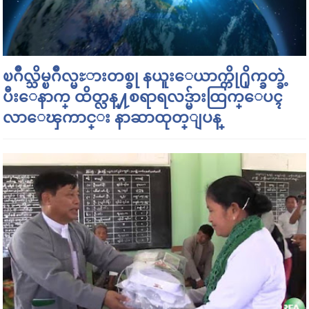
ၿဂိဳလ္သိမ္ၿဂိဳလ္မႊားတစ္ခု နယူးေယာက္ကို႐ိုက္ခတ္ခဲ့
ပီးေနာက္ ထိတ္လန္႔စရာရလဒ္မ်ားထြက္ေပၚ
လာေၾကာင္း နာဆာထုတ္ျပန္