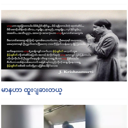
မာနဟာ ထူးျခားတယ္