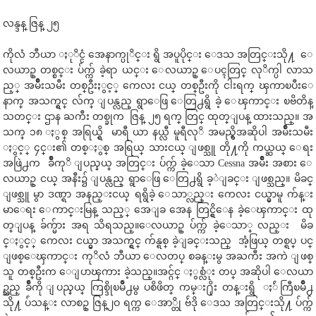
လန္ဒန္ ဇြန္ ၂၅
ကိုလံ ဘီယာ ႏုိင္ငံ အေနာက္ပုိင္း ရွိ အပူပိုင္း ေဒသ အတြင္းသို႔ ေ
လယာဥ္ တစ္စင္း ပ်က္က် ခဲ့ရာ ယင္း ေလယာဥ္ ေပၚတြင္ လုိက္ပါ လာသ
ည့္ အမ်ဳိးသမီး တစ္ဦးႏွင့္ ကေလး ငယ္ တစ္ဦးကို ငါးရက္ ၾကာၿပီးေ
နာက္ အသက္ရွင္ လ်က္ ျပန္လည္ ရွာေဖြ ေတြ႕ရွိ ခဲ့ ေၾကာင္း ၿဗိတိန္
သတင္း ဌာန ႀကီး တစ္ခုက ဇြန္ ၂၅ ရက္ တြင္ ထုတ္ျပန္ ထားသည္။ အ
သက္ ၁၈ ႏွစ္ အရြယ္ရွိ မာရီ ယာ နယ္လီ မူရီလုိ အမည္ရွိအဆိုပါ အမ်ဳိးသမီး
ႏွင့္ ၄င္း၏ တစ္ႏွစ္ အရြယ္ သားငယ္ ျဖစ္သူ တို႔ကို ကယ္ဆယ္ ေရး
အဖြဲ႕က ခ်ဳိကုိ ျပည္နယ္ အတြင္း ပ်က္က် ခဲ့ေသာ Cessna အမ်ဳိး အစား ေ
လယာဥ္ ငယ္ အနီး၌ ျပန္လည္ ရွာေဖြ ေတြ႕ရွိ ခ့ဲျခင္း ျဖစ္သည္။ မိခင္
ျဖစ္သူ မွာ ဒဏ္ရာ အနည္းငယ္ ရရွိခဲ့ ေသာ္လည္း ကေလး ငယ္မွာမူ က်န္း
မာေရး ေကာင္းမြန္ သည့္ အေျခ အေန တြင္ရွိေန ခဲ့ေၾကာင္း ထု
တ္ျပန္ ခ်က္မ်ား အရ သိရသည္။ေလယာဥ္ ပ်က္က် ခဲ့ေသာ္ လည္း မိခ
င္ႏွင့္ ကေလး ငယ္မွာ အသက္ရွင္ က်န္ရစ္ ခဲ့ျခင္းသည္ အံ့ဖြယ္ တစ္ရပ္ ပင္
ျဖစ္ေၾကာင္း ကုိလံ ဘီယာ ေလတပ္ စခန္းမွ အႀကီး အကဲ ျဖစ္
သူ တစ္ဦးက ေျပာၾကား ခဲ့သည္။အင္ဂ်င္ ႏွစ္လံုး တပ္ အဆိုပါ ေလယာ
ဥ္သည္ ခ်ဳိကို ျပည္နယ္ ကြစ္ဒိုၿမိဳ႕မွ ပစိဖိတ္ ကမ္း႐ိုး တန္းရွိ ႏ်ဴကြီၿမိဳ႕
သို႔ ပ်ံသန္း လာစဥ္ ဇြန္၂ဝ ရက္က ေအာ္တို ဗ်ဴဒို ေဒသ အတြင္းသို႔ ပ်က္က်