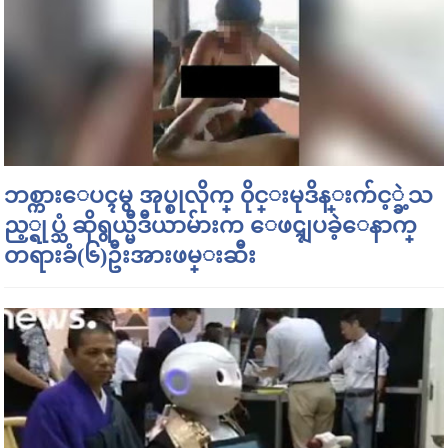
ဘစ္ကားေပၚမွ အုပ္စုလိုက္ ၀ိုင္းမုဒိန္းက်င့္ခဲ့သ
ည့္ရုပ္သံ ဆိုရွယ္မီဒီယာမ်ားက ေဖၚျပခဲ့ေနာက္
တရားခံ(၆)ဦးအားဖမ္းဆီး