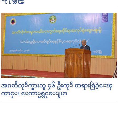
အဂတိလုိက္စားသူ ၄၆ ဦးကုိ တရားစြဲခဲ့ေၾ
ကာင္း ေကာ္မရွင္ေျပာ