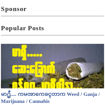
Sponsor
Popular Posts
မာ႐ွီ.... ကမၻာကေခၚတာက Weed / Ganja /
Marijuana / Cannabis