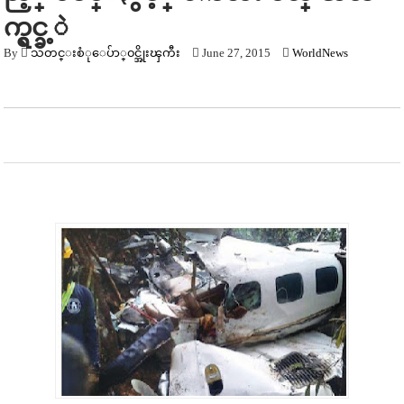
က္ရွင္ခ့ဲ
By
သတင္းစံုေပ်ာ္၀င္အိုးၾကီး
June 27, 2015
WorldNews