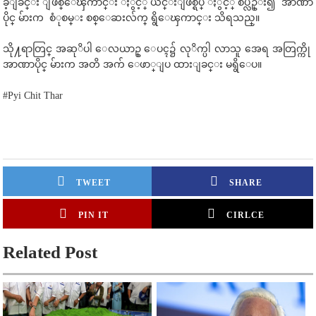
ခဲ့ျခင္း ျဖစ္ေၾကာင္း ႏွင့္ ယင္းျဖစ္ရပ္ ႏွင့္ စပ္လ်ဥ္း၍ အာဏာ
ပိုင္ မ်ားက စံုစမ္း စစ္ေဆးလ်က္ ရွိေၾကာင္း သိရသည္။
သို႔ရာတြင္ အဆုိပါ ေလယာဥ္ ေပၚ၌ လုိက္ပါ လာသူ အေရ အတြက္ကို
အာဏာပိုင္ မ်ားက အတိ အက် ေဖာ္ျပ ထားျခင္း မရွိေပ။
#Pyi Chit Thar
TWEET
SHARE
PIN IT
CIRLCE
Related Post