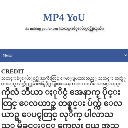
MP4 YoU
the melting pot for you (သတင္းစံုေပ်ာ္၀င္အိုးၾကီး)
CREDIT
သတင္းစံုေပ်ာ္၀င္အိုးၾကီးတြင္ ေဖာ္ျပထားသည့္ သတင္း၊ဓာတ္ပံု
မ်ားသည္ သက္ဆိုင္သူမ်ား၏မူပိုင္သာျဖစ္ေၾကာင္း အသိေပးအပ္ပါသည္။
ကိုလံ ဘီယာ ႏုိင္ငံ အေနာက္ ပိုင္း
တြင္ ေလယာဥ္ တစ္စင္း ပ်က္က် ေလ
ယာဥ္ ေပၚတြင္ လုိက္ ပါလာသ
ည့္ မိခင္ႏွင့္ ကေလး ငယ္ အသ