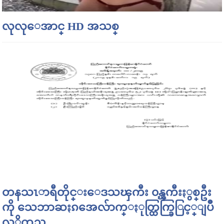
လုလုေအာင္ HD အသစ္
တနသၤာရီတိုင္းေဒသၾကီး ၀န္ၾကီးႏွစ္ဦး
ကို သေဘာဆႏၵအေလ်ာက္ႏုတ္ထြက္ခြြင့္ျပဳ
လုိုက္သည္