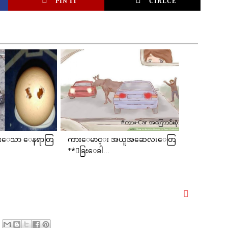
PIN IT
CIRLCE
ဝးေသာ ေနရာတြ
ကားေမာင္း အယူအဆေလးေတြ
**ေခြးေခါ...