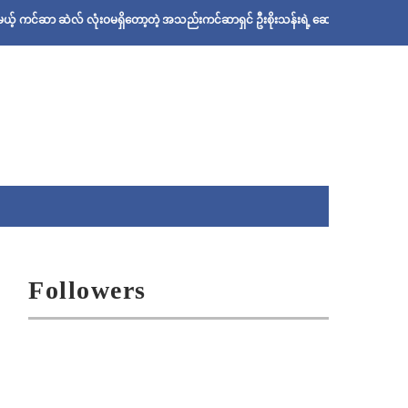
 ဆဲလ် လုံးဝမရှိတော့တဲ့ အသည်းကင်ဆာရှင် ဦးစိုးသန်းရဲ့ ဆေးနည်း
မေသေဆးပင
Followers