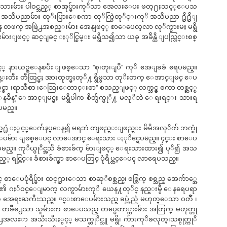
းမ်ား ပါဝင္သည့္ စာအုပ္မ်ားကုိသာ အေလးေပး ဖတ္႐ႈသင့္ေပသ
ီး အသိပညာမ်ား တုိးပြားေစကာ တုိက္ပြဲတုိင္းကုိ အသိပညာ ႐ွိ႐ွိျ
းေန တဖက္ အဖြဲ႕အစည္းမ်ား အေနျဖင့္ စာေပေလ့လာ လုိက္စားမႈ မရွိ
းျဖင့္ ဆင္ျခင္ ႏုိင္စြမ္း မရွိသ၍သာ ယခု အခ်ိန္ထိ ျပည္တြင္းစစ္
့ နားယဥ္ေနၿပီး ျဖစ္ေသာ ''စု၊တု၊ျပဳ'' ကုိ အေျခခံ ရေပမည္။
တီး တီထြင္မႈ အားထုတ္မႈတုိ႔ ရွိမွသာ တုိးတက္ ေအာင္ျမင္ ေပ
ာ ၊ရာသီစာ ၊ေသြးေတာင္းစာ'' စသည္ျဖင့္ လက္သင္မွ စကာ တစ္ဆင့္ၿ
နခ်ိန္'' ေအာင္ျမင္မႈ မရွိပါက စိတ္ပ်က္ဖုိ႔ မလုိဘဲ ေရးရင္း သားရ
ပမည္။
႐ုံ ႏွင့္ေက်နပ္ေန၍ မရဘဲ တျဖည္းျဖည္း မိမိအလုိက် ဘက္စုံ
စာေပမ်ား ျဖစ္ေပၚ လာေအာင္ ေရးသား ႏုိင္ရေပမည္။ ၄င္း စာေပ
မည္။ ကုိယ္ပုိင္အသိ ခံစားခ်က္ မ်ားျဖင့္ ေရးသားထား၍ ပုိ၍ အသ
င္တြင္း ခံစားခ်က္မွာ စာေပတြင္ ပုံရိပ္ထင္ေပၚ လာရေပသည္။
ေပပုံရိပ္မ်ား ထင္႐ွားေသာ စာဆုိစစ္သည္၊ စစ္ထြက္ စစ္သည္ အေက်ာ္အေ
႔၏ ဂႏၲဝင္ေျမာက္ လက္ရာမ်ားကုိ ယေန႔တုိင္ နည္းမွီ ေနရေပရာ
အတြက္ အေရးႀကီးသည္။ ¤င္းစာေပမ်ားသည္ ခပ္ညံ့ညံ့ မဟုတ္ေသာ ဝတၴဳ ၊
။ တခ်ဳိ႕ေသာ သူမ်ားက စာေပသည္ တပ္မေတာ္သားမ်ား အတြက္ မဟုတ္ဟု
လႊာ အသီးသီးႏွင့္ မသက္ဆုိင္သူ မရွိ၊ က်ားကုိခလုတ္၊သစ္ငုတ္ကုိ