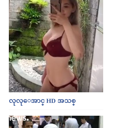
လုလုေအာင္ HD အသစ္