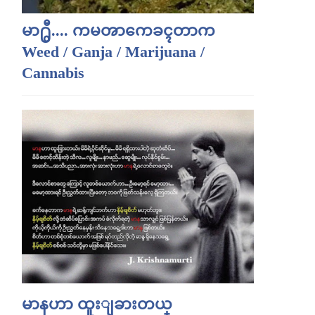
မာ႐ွီ.... ကမၻာကေခၚတာက
Weed / Ganja / Marijuana /
Cannabis
မာနဟာ ထူးျခားတယ္