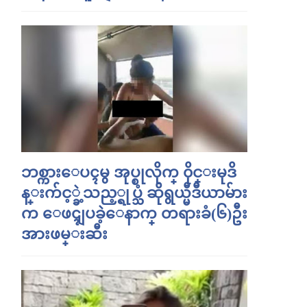
ဘစ္ကားေပၚမွ အုပ္စုလိုက္ ၀ိုင္းမုဒိ
န္းက်င့္ခဲ့သည့္ရုပ္သံ ဆိုရွယ္မီဒီယာမ်ား
က ေဖၚျပခဲ့ေနာက္ တရားခံ(၆)ဦး
အားဖမ္းဆီး