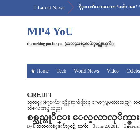
န်ကျည်းချဉ် သိပ်နည်း
Latest News
လူတိုင္း မသိေသးေသာ “ေစ်း..အစ ” “ဇာတ္..အလ
MP4 YoU
the melting pot for you (သတင္းစံုေပ်ာ္၀င္အိုးၾကီး)
Home
Tech
World News
Video
Celebs
CREDIT
သတင္းစံုေပ်ာ္၀င္အိုးၾကီးတြင္ ေဖာ္ျပထားသည့္ သတင္း၊
သိေပးအပ္ပါသည္။
စစ္သည္တုိင္း ေလ့လာလုိက္
By
သတင္းစံုေပ်ာ္၀င္အိုးၾကီး
June 20, 2015
genera