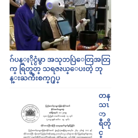
ဂ်ပန္ႏိုင္ငံမွာ အသုဘပြဲေတြအတြ
က္ ရြတ္ဖတ္ သရဇၩယ္ေပးတဲ့ ဘု
န္းႀကီးစက္႐ုပ္
တန
သၤ
ာ
ရီတို
င္