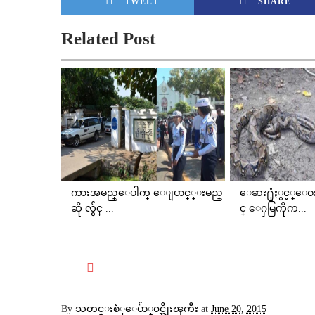
TWEET
SHARE
Related Post
ကားအမည္ေပါက္ ေျပာင္္းမည္
ေဆး႐ုံႏွင့္ေ
ဆို လွ်င္ ...
င္ ေႁမြကိုက...
By
သတင္းစံုေပ်ာ္၀င္အိုးၾကီး
at
June 20, 2015