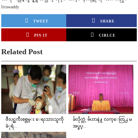
Irrawaddy
TWEET
SHARE
PIN IT
CIRLCE
Related Post
ဇီးပင္ႀကီးစစ္တမ္း ေရးသားသူကို
ခ်လိုက္တဲ့ ဗ်ဴဟာနဲ႔ လက္ေတြ႕ မ
ခံုရံ...
အပ္စပ္...