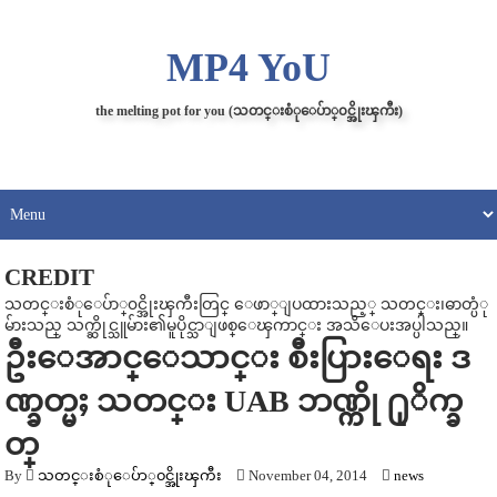
MP4 YoU
the melting pot for you (သတင္းစံုေပ်ာ္၀င္အိုးၾကီး)
CREDIT
သတင္းစံုေပ်ာ္၀င္အိုးၾကီးတြင္ ေဖာ္ျပထားသည့္ သတင္း၊ဓာတ္ပံု
မ်ားသည္ သက္ဆိုင္သူမ်ား၏မူပိုင္သာျဖစ္ေၾကာင္း အသိေပးအပ္ပါသည္။
ဦးေအာင္ေသာင္း စီးပြားေရး ဒ
ဏ္ခတ္မႈ သတင္း UAB ဘဏ္ကို ႐ုိက္ခ
တ္
By
သတင္းစံုေပ်ာ္၀င္အိုးၾကီး
November 04, 2014
news