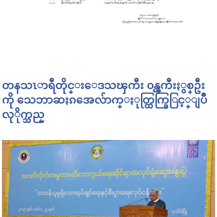
တနသၤာရီတိုင္းေဒသၾကီး ၀န္ၾကီးႏွစ္ဦး
ကို သေဘာဆႏၵအေလ်ာက္ႏုတ္ထြက္ခြြင့္ျပဳ
လုိုက္သည္