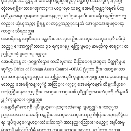
င္ႏုိင္ေသာ္လည္း အေမရိကန္ဘဏ္မ်ားႏွင့္ ခ်ိတ္ဆက္ ေဆာင္ရြက္ႏုိင္မႈ
လုံး၀မရရွိေသးေၾကာင္း၊ ယင္းမွာ ယခင္က အေမရိကန္အစုိးရ၏ ပိတ္
ဆုိ႔အေရးယူမႈအေျခအေနႏွင့္ ဆုိင္ေနၿပီး အေမရိကန္ဘဏ္မ်ားဘက္မွ
လည္း ယုံၾကည္မႈ ရွိရန္ ေစာင့္ၾကည့္ေနဆဲ အေျခအေနျဖစ္ေၾ
ကာင္း သိရသည္။
အေမရိကန္ အစုိးရက ၀န္ႀကီးေဟာင္း ဦးေအာင္ေသာင္းကုိ ၿပီးခဲ့
သည့္ ေအာက္တုိဘာလ ၃၁ ရက္ေန႔ ရက္စြဲျဖင့္ နာမည္ပ်က္ စာရင္း ထ
ည့္သြင္းခဲ့ျခင္းျဖစ္သည္။
အေမရိကန္ ဘ႑ာဝန္ႀကီးဌာန တသီးပုဂၢလ စီးပြားေရးဒဏ္ခတ္ ပိတ္ဆုိ႔မႈ
ဆုိင္ရာ Office of Foreign Assets Control –OFAC ႐ံုးက ဦးေအာင္ေသာ
င္းအား နာမည္ပ်က္စာရင္း ထည့္သြင္းလုိက္ျခင္းျဖစ္သည္။ ယခုအေရးယူ
မႈသည္ အေမရိကန္ႏုိင္ငံ အတြင္း ႏွင့္ အေမရိကန္၏ ထိန္းခ်ဳပ္မႈေ
အာက္တြင္ရွိေနသည့္ ဦးေအာင္ေသာင္း၏ ပုိင္ဆုိင္မႈအားလံုးကို ထိန္းခ်ဳ
ပ္လုိက္ျခင္း ျဖစ္သည္။
ျမန္မာ့ဒီမုိကေရစီ ျပဳျပင္ေျပာင္းလဲေရး ျဖစ္စဥ္ကုိ ေစာင့္ၾက
ည့္ေနေသာ အေမရိကန္က ဦးေအာင္ေသာင္းသည္ စီးပြားေရး၊ႏုိင္ငံေ
ရး ျပဳျပင္ေျပာင္းလဲမႈမ်ားကုိ အားနည္းသြားေစမည့္ အျပဳအမူ
မ်ားကုိ ရည္ရြယ္ခ်က္ရွိရွိ ဆက္လက္ လုပ္ေဆာင္ေနသည္ဟု ဆုိထား သည္။