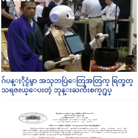
ဂ်ပန္ႏိုင္ငံမွာ အသုဘပြဲေတြအတြက္ ရြတ္ဖတ္
သရဇၩယ္ေပးတဲ့ ဘုန္းႀကီးစက္႐ုပ္