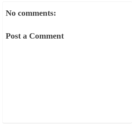
No comments:
Post a Comment