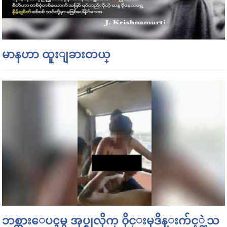
မာနဟာ ထူးျခားတယ္
ဘစ္ကားေပၚမွ အုပ္စုလိုက္ ၀ိုင္းမုဒိန္းက်င့္ခဲ့သ