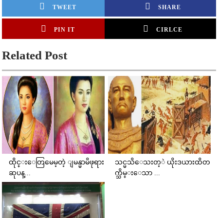
TWEET
SHARE
PIN IT
CIRLCE
Related Post
ထိုင္းေတြမေမ့တဲ့ ျမန္မာမိဖုရား
သင္မသိေသးတ့ဲ ယိုးဒယားထိတ
ဆုပန္...
က္သိမ္းေသာ ...