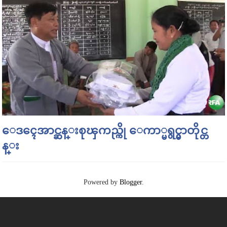
ေဒၚေအာင္ဆန္းစုၾကည္ကို ေကာ္မရွင္မွာတိုင္တ
န္း
Powered by
Blogger
.