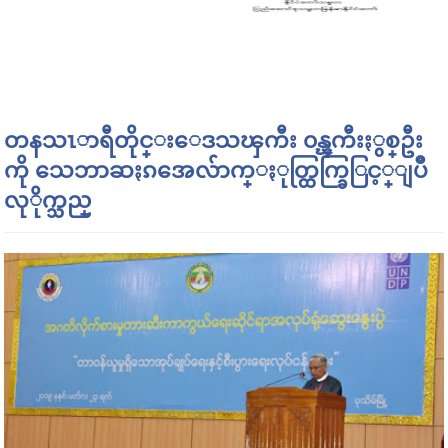
တနသၤာရီတိုင္းေဒသၾကီး ၀န္ၾကီးႏွစ္ဦး
ကို သေဘာဆႏၵအေလ်ာက္ႏုတ္ထြက္ခြြင့္ျပဳ
လုိုက္သည္