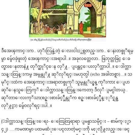
ဒီအေၾကာင္းက.. ဟုိးလြန္ခဲ့တဲ့ ေလးငါးႏွစ္ကတည္းက.. ေနးတစ္ဖုိရမ္
မွာ မွ်ေ၀ခဲ့ဖူးတဲ့ အေၾကာင္းအရာပါ..။ အခုလတ္တေလာ.. ဖြဘုတ္တခြင္ ေခ
တ္စားေနတာနဲ႔ တုိက္ဆုိင္ေန လုိ႔.. ျပန္တင္ေပးလုိက္တာပါ..။ ေဒါက္တာ
သန္းထြန္းကမွ အမွန္လုိ႔ ဆုိလုိရင္းမဟုတ္ပါ (echo အခါတစ္ရာ)…။ သ
မုိင္းထဲက အေၾကာင္းအရာတစ္ခုကုိ သူမွန္ကုိယ္မွန္ ကုိးကား ေျပာ
ဆုိေနသူေတြကုိ ေဒါက္တာသန္းထြန္းကေတာ့ ဒီလုိ ျမင္ပါတယ္..
ဆုိတာေလးကုိသာ(စဥ္းစားခ်င့္ခ်ိန္လုိက စဥ္းစားခ်င့္ခ်ိန္ႏုိင္ရန္အ
လုိ႔ငွာ) မွ်ေ၀လုိရင္းပါ..။
(ေဒါက္တာသန္းထြန္းေရး- ေထြေထြရာရာ ျမန္မာသမိုင္း – စာမ်က္ႏွာ
၄၂) ….ကမၻာမွာ ပထမဆံုးေပၚလာတဲ့မင္းကို မႏုလို႔လည္းေခၚ