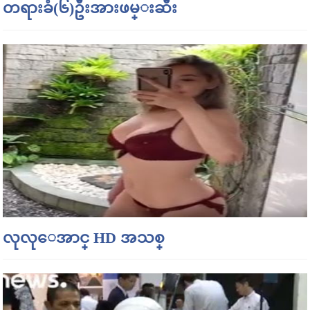
တရားခံ(၆)ဦးအားဖမ္းဆီး
လုလုေအာင္ HD အသစ္