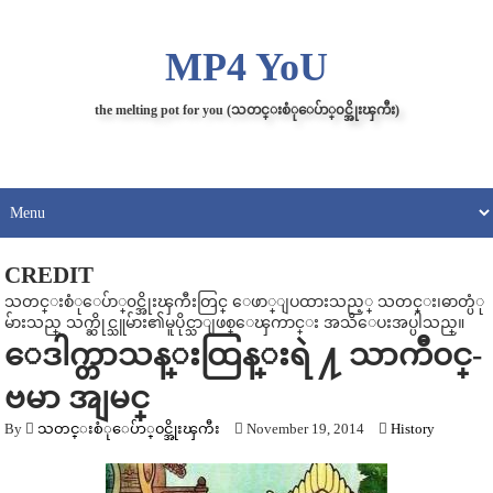
MP4 YoU
the melting pot for you (သတင္းစံုေပ်ာ္၀င္အိုးၾကီး)
CREDIT
သတင္းစံုေပ်ာ္၀င္အိုးၾကီးတြင္ ေဖာ္ျပထားသည့္ သတင္း၊ဓာတ္ပံု
မ်ားသည္ သက္ဆိုင္သူမ်ား၏မူပိုင္သာျဖစ္ေၾကာင္း အသိေပးအပ္ပါသည္။
ေဒါက္တာသန္းထြန္းရဲ ႔ သာကီ၀င္-
ဗမာ အျမင္
By
သတင္းစံုေပ်ာ္၀င္အိုးၾကီး
November 19, 2014
History