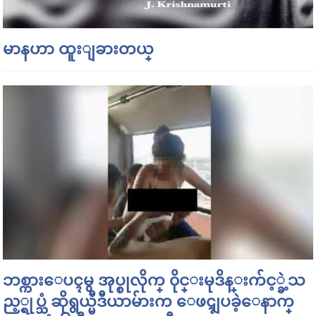
မာနဟာ ထူးျခားတယ္
ဘစ္ကားေပၚမွ အုပ္စုလိုက္ ၀ိုင္းမုဒိန္းက်င့္ခဲ့သ
ည့္ရုပ္သံ ဆိုရွယ္မီဒီယာမ်ားက ေဖၚျပခဲ့ေနာက္