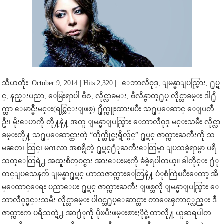
သီဟတိုး| October 9, 2014 | Hits:2,320 | | ေဘာလိ၀ုဒ္, ျမန္မာျပည္ဖြား, ႐ုပ္ရွင္, နည္းပညာ, ေမြးရာပါ ဗီဇ, လိုင္လာခမ္း, ဗီလိန္ဇာတ္႐ုပ္ လိုင္လာခမ္း ဒါ႐ိုက္တာ ေမာင္မ်ိဳးမင္း(ရင္တြင္းျဖစ္) ႐ိုက္ကူးထားၿပီး သ႐ုပ္ေဆာင္ ေျပတီဦး၊ မိုးေဟကို တို႔နဲ႔ အတူ ျမန္မာျပည္ဖြား ေဘာလီဝုဒ္ မင္းသမီး လိုင္လာခမ္းတို႔ သ႐ုပ္ေဆာင္ထားတဲ့ “တိုက္ဆိုင္မႈရွိလွ်င္” ႐ုပ္ရွင္ ဇာတ္ကားႀကီးကို သမၼတ၊ သြင္၊ မဂၤလာ အစရွိတဲ့ ႐ုပ္ရွင္႐ံုႀကီးေတြမွာ ျပသခဲ့ရာမွာ ပရိသတ္ေတြရဲ႕ အထူးစိတ္ဝင္စား အားေပးမႈကို ခံခဲ့ရပါတယ္။ ခါတိုင္း ႐ံုတင္ျပသေနက် ျမန္မာ႐ုပ္ရွင္ ဟာသဇာတ္ကားေတြနဲ႔ ပံုစံကြဲၿပီးေတာ့ အိမ္ေထာင္ေရး ပညာေပး ႐ုပ္ရွင္ ဇာတ္ကားႀကီး ျဖစ္သလို ျမန္မာျပည္ဖြား ေဘာလီဝုဒ္မင္းသမီး လိုင္လာခမ္း ပါဝင္သ႐ုပ္ေဆာင္ထား တာေၾကာင့္လည္း ဒီဇာတ္ကားက ပရိသတ္ရဲ႕ အာ႐ံုကို ပိုၿပီးဖမ္းစားႏိုင္ခဲ့တာလို႔ ယူဆရပါတယ္။ လိုင္လာခမ္းဟာ လက္ရွိမွာ ေဘာလီဝုဒ္ မင္းသမီး အျဖစ္ လုပ္ကိုင္လာခဲ့တာ အခုဆိုရင္ ၆ ႏွစ္ ေက်ာ္ ၇ ႏွစ္ နီးပါး ရွိပါၿပီ။ “တိုက္ဆိုင္မႈရွိလွ်င္” ျမန္မာ႐ုပ္ရွင္ ဇာတ္ကားႀကီးဟာ လိုင္လာခမ္းရဲ႕ အႏုပညာနဲ႔ ပတ္သက္လို႔ ျမန္မာ ပရိသတ္ေတြ ပထမဆံုး စတင္ခံစားေတြ႔ျမင္ခဲ့ ရတဲ့ ဇာတ္ကား တကား ျဖစ္သလို အဲဒီ႐ုပ္ရွင္မွာတင္ ပရိသတ္ရဲ႕ လက္ခံ အားေပးမႈကို ရရွိခဲ့တာ ျဖစ္ပါတယ္။ ဒီဇာတ္ကားထဲမွာ ဇာတ္လမ္း အဆံုးထိ ပရိသတ္ရဲ႕ အခ်စ္ကို နည္းနည္းမွ မယူျပခဲ့ ေပမယ့္ ဇာတ္ကား တကားလံုးကို အဆံုးထိ ၾကည့္ခ်င္ေအာင္ သဘာဝက် ပိုင္ႏိုင္တဲ့ သ႐ုပ္ေဆာင္ခ်က္ေတြနဲ႔ ပရိသတ္ကို ဆြဲေဆာင္ႏိုင္ခဲ့တဲ့ ေဘာလိဝုဒ္မင္းသမီး လိုင္လာခမ္း (ေခၚ) စႏၵာဝင္းကို ဧရာဝတီသတင္းေထာက္ သီဟတိုးက ေတြ႔ဆံုေမးျမန္း ထားပါတယ္။ ေမး။ ။ ပထမဆံုး လိုင္လာခမ္း ေဘာလီ၀ုဒ္ ကို ေရာက္ခဲ့ပံုကို အက်ဥ္းခ်ံဳး ေျပာျပေပးပါ။ ေျဖ။ ။ အက်ဥ္းခ်ံဳး ေျပာရရင္ေတာ့ ပထမဆံုး က်မ ဒူဘိုင္းမွာရွိတဲ့ ေၾကာ္ျငာေအဂ်င္စီ တခုမွာ General Manager အေနနဲ႔ အလုပ္လုပ္ခဲ့တယ္။ အဲဒီမွာက ကုလားကားေတြ ႐ံုတင္လို႔ ရွိရင္ အိႏိၵယ ဒါ႐ိုက္တာေတြ ကုလားကားေတြကို ပရုိုမုိးရွင္း လုပ္ဖို႔၊ မားကက္တင္း လုပ္ဖို႔ ေဘာလီ၀ုဒ္ ေတြ လာငွားတာေပါ့ေနာ္။ သူတို႔က ဒူဘိုင္းမွာလည္း လုပ္တယ္၊ တျခား ႏိုင္ငံေတြ US တို႔၊ ဥေရာပ တို႔မွာလည္း လုပ္တယ္ဆိုေတာ့ ဒူဘိုင္းက Billboard ေတြကို က်မက တာဝန္ယူ ထားတဲ့ အေပၚမွာ သူတို႔နဲ႔ အတူ အစည္းအေ၀းေတြ လုပ္ျဖစ္တယ္။ အဲဒီမွာ သူတို႔က က်မကို အရမ္းလွတယ္၊ ၾကည့္ေကာင္းတယ္ ေပါ့ေနာ္။ ဘာျဖစ္လို႔ ေဘာလီ၀ုဒ္ မွာ မင္းသမီးမလုပ္ဘဲနဲ႔ General Manager လိုမ်ိဳး အလုပ္ကို လုပ္ေနလဲေပါ့။ အကယ္၍ အဆင္ေျပရင္ လာခဲ့ပါ၊ Welcome လုပ္ပါတယ္ ဆိုၿပီးေျပာတယ္။ အဲဒီကေနတဆင့္ အိႏိၵယကို သြားၿပီး ႀကိဳစားလုပ္ၿပီးေတာ့ ေဘာလီ၀ုဒ္ ကို ေရာက္သြားခဲ့တယ္။ ေမး။ ။ ေဘာလီ၀ုဒ္ ကို ေရာက္သြားခဲ့တာ ဘယ္တုန္းေလာက္ကလဲ။ ေျဖ။ ။ လြန္ခဲ့တဲ့ ၇ ႏွစ္ေလာက္ကပါ။ မင္းသမီးျဖစ္တာ ၆ ႏွစ္ေလာက္ရွိၿပီ ဆိုေတာ့ေလ။ ေမး။ ။ အိႏိၵယမွာ အႏုပညာနဲ႔ ပတ္သက္တဲ့ ေက်ာင္းေတြ ဘာေတြ တက္ခဲ့ေသးလား။ ေျဖ။ ။ ဘာေက်ာင္းမွ မတက္ခဲ့ပါဘူး။ ဒီလို အႏုပညာနဲ႔ ပတ္သက္တာကို ဘာေက်ာင္းမွ ဒီေန႔ထက္ထိ မတက္ခဲ့ဘူး။ ဒါေပမယ့္ ကိုယ္က အႏုပညာကို ႐ုပ္ရွင္ေတြ ၾကည့္ၿပီးေတာ့ပဲ ေလ့လာတယ္။ ႐ုပ္ရွင္ေတြ ၾကည့္ၿပီးေတာ့ပဲ ကိုယ့္ထက္ ေတာ္တဲ့ မင္းသား မင္းသမီးေတြ ဆီကေန သင္ယူတယ္။ ဘယ္သူ႔ဆီ ဘယ္ဒါ႐ိုက္တာ ဘယ္လိုေက်ာင္းမ်ိဳးမွ မတက္ခဲ့ဘူး။ ဒါေပမယ့္ ကိုယ္က ယံုၾကည္ထားတာ အစကတည္းက တခုရွိတယ္။ အႏုပညာ ဆိုတာ သင္တန္းတက္ လို႔ ဘယ္လိုမွ မတတ္ႏိုင္ဘူး။ အႏုပညာ ဆိုတာ လူတေယာက္ရဲ႕ ေမြးရာပါဗီဇ၊ ေမြးရာပါ Talent တခုေပါ့။ အဲဒီတခုက ရွိေနမယ္ ဆိုရင္ ဘယ္လို မဆို ဘာမွ မသင္ဘဲ နဲ႔ အေကာင္းဆံုး မင္းသား မင္းသမီး ျဖစ္လာႏိုင္တယ္။ အထဲမွာ တကယ့္ Talent မရွိဘူး၊ အႏုပညာနဲ႔ ပတ္သက္တဲ့ အားသာခ်က္ မရွိဘူးဆိုရင္ ဘယ္ေလာက္ႀကီးပဲ သင္ယူသင္ယူ အဆင္ေျပမွာ မဟုတ္ဘူး။ ေမး။ ။ လိုင္လာခမ္းရဲ႕ မိသားစုနဲ႔လည္း မိတ္ဆက္ေပးပါဦး။ ေျဖ။ ။ ဟုတ္ကဲ့ပါ၊ က်မရဲ႕ေဖေဖက ေဒါက္တာႏိုင္ဝင္းပါ။ က်မရဲ႕ေမေမက Housewife အိမ္ေထာင္ရွင္မေကာင္း တေယာက္ေပါ့ ေနာ္။ ၿပီးေတာ့ က်မ ေပါ့။ ဒါပါပဲ။ မိသားစုက နည္းပါတယ္။ ေမး။ ။ လိုင္လာ့မွာ ကိုယ္ပိုင္မိသားစုေရာ ရွိၿပီလား။ ေျဖ။ ။ မရွိဘူး ရွင့္။ (ရယ္လ်က္)။ က်မက အခုထိ Single ပါ။ ေမး။ ။ လိုင္လာက အိႏၵိယႏိုင္ငံသား အျဖစ္ ခံယူထား တာလား၊ ျမန္မာႏိုင္ငံသားပဲလား။ ေျဖ။ ။ ေမြးကတည္းက ျမန္မာႏိုင္ငံသားပဲ။ ေသလည္း ျမန္မာႏိုင္ငံသား အျဖစ္နဲ႔ပဲ ေသမယ္ (ရယ္လ်က္)။ သူတို႔ ႏိုင္ငံကေတာ့ ကမ္းလွမ္းပါတယ္။ ဒါေပမယ့္ Permanent Resident အျဖစ္ပဲ ခံယူထားတယ္။ ေမး။ ။ လိုင္လာ့ကို ဘယ္မွာေမြးဖြားခဲ့တာလဲ။ ေျဖ။ ။ ဟုတ္ကဲ့ပါ။ လိုင္လာ့ကို ေမြးခဲ့တာက ရန္ကုန္မွာပါ။ ရန္ကုန္ မီးယပ္နဲ႔ သားဖြားေဆး႐ံုမွာ ေမြးခဲ့တာ ဆိုေတာ့ ရန္ကုန္ဇာတိ ေပါ့။ ရန္ကုန္မွာပဲ ေမြး၊ ရန္ကုန္မွာပဲ ႀကီးခဲ့တာပါ။ ေက်ာင္းဆိုတာ ကလည္း အထက-၁ ဒဂံုမွာ ေက်ာင္းတက္ခဲ့တာပါ။ ေမး။ ။ လိုင္လာ့ရဲ႕ ငယ္ဘဝ အေၾကာင္းေလးကို ေျပာျပေပးပါ။ ေျဖ။ ။ ငယ္ဘဝကေတာ့ အရမ္းေကာင္းတယ္။ အထက-၁ ဒဂံုလိုမ်ိဳး ေက်ာင္းမွာ တက္ခြင့္ရခဲ့ၿပီး ငယ္ငယ္ ကတည္းက ဆရာ၊ ဆရာမေတြရဲ႕ ခ်စ္ခင္ၾကင္နာမႈကို ရခဲ့တယ္။ ၿပီးေတာ့ အဲဒီကေန RC-2 မွာ ေက်ာင္းတက္ခဲ့တယ္။ အဲဒီတုန္းက ၾကည့္ျမင္တိုင္ ေကာလိပ္တို႔ RC-2 တို႔ရွိတယ္ေလ။ က်မတို႔ရဲ႕ ငယ္စဥ္ ဘဝကေတာ့ အရမ္းကို ေပ်ာ္ရႊင္စရာ ေကာင္းခဲ့တယ္။ ေမး။ ။ ငယ္ငယ္တုန္းက ျဖစ္ခ်င္ခဲ့တဲ့ အနာဂတ္အိပ္မက္က ဘာျဖစ္မလဲ။ ေျဖ။ ။ ကိုယ္က ငယ္ငယ္တုန္းက အရမ္း ျဖစ္ခ်င္ခဲ့တာေတာ့ စီးပြားေရးသမား တေယာက္ပဲ။ ကိုယ္က အၿမဲတမ္း စီးပြားေရး သမားေတြကိုပဲ အားက်တယ္။ ပိုက္ဆံရွာရတာကို အားက်တယ္။ မင္းသား မင္းသမီးကိုေတာ့ ငယ္ငယ္ ကတည္းက ႀကိဳက္တယ္။ မင္းသား မင္းသမီးကို အရမ္းအားက်တယ္။ ဒါေပမယ့္ ဘယ္ေတာ့မွ ကိုယ္ မင္းသမီး တေယာက္ ျဖစ္လာလိမ့္မယ္လို႔ မေတြးခဲ့ဘူး။ လုပ္ျဖစ္ဖို႔လည္း တခါမွ မရွိခဲ့ဘူး။ မစဥ္းစားမိခဲ့ဘူး။ ဒါကေတာ့ ကံၾကမၼာက လုပ္ယူသြားတာပါ။ ေမး။ ။ ေဘာလိဝုဒ္မွာ အႏုပညာနဲ႔ ပတ္သက္ၿပီး ဘယ္လို ထူးခြ်န္ဆုေတြ ရရွိထားလဲ။ ဇာတ္ကားေတြ ဘယ္ႏွစ္ကား ႐ိုက္ၿပီးသြားၿပီလဲ။ ေျဖ။ ။ ဟုတ္ကဲ့၊ က်မ ေဘာလိဝုဒ္မွာ ဇာတ္ကား ၇ ကား ႐ိုက္ၿပီးပါၿပီ။ ၄ ကားက ထုတ္လုပ္ၿပီး ၿပီ၊ ၃ ကားကေတာ့ ကိုယ္႐ိုက္လက္စနဲ႔ ၿပီးသြားၿပီ။ ႐ံုတင္ဖို႔ ေစာင့္ေနတာရယ္ အဲဒါေတြ ရွိပါတယ္။ ေဘာလိဝုဒ္မွာ ပထမဆံုးကားက Light Hearted ဆိုတဲ့ ဟာသကားေလး ျဖစ္ခဲ့တယ္။ အဲဒီ ဇာတ္ကားမွာေတာ့ လူေတြရဲ႕ ခ်စ္ခင္ၾကင္နာမႈကို ငါးဆယ္ရာခိုင္ႏႈန္း ေလာက္ရတယ္။ ဘာလို႔လဲ ဆိုေတာ့ ေဘာလိဝုဒ္မွာက မင္းသားမင္းသမီးက ျမန္မာျပည္လို အကန္႔အသတ္နဲ႔ မဟုတ္ဘူး။ အရမ္းမ်ားတယ္။ ဒါေပမယ့္ ဒုတိယကား သရဲကားေလးမွာ က်မ လူေတြရဲ႕ ခ်စ္ခင္ၾကင္နာမႈကို ၁၀ဝ ရာခိုင္ႏႈန္းေလာက္ရ ခဲ့တယ္။ ၿပီးေတာ့ ဆုအေနနဲ႔ The Best Fresh Face Award ဆိုတဲ့ အေကာင္းဆံုးဆု ေပါ့။ ႏိုင္ငံျခားကေန လာၿပီးေတာ့ အိႏိၵယႏိုင္ငံသား မဟုတ္ဘဲ အိႏိၵယမွာ လာၿပီး ေအာင္ျမင္တဲ့သူကို ေပးတဲ့ဆု၊ အဲဒီဆုတခုကို ရရွိခဲ့ပါတယ္။ ေမး။ ။ ဇာတ္ကားေတြမွာေကာ ေခါင္းေဆာင္မင္းသမီး အေနနဲ႔ သ႐ုပ္ေဆာင္တာလား။ ေျဖ။ ။ ဟုတ္ကဲ့ပါ၊ အၿမဲတမ္း ဘယ္ကားမဆို စခဲ့တဲ့ ကားကတည္းကေန အခုေနာက္ဆံုး ႐ိုက္ထားတဲ့ ကားအထိ ေခါင္းေဆာင္မင္းသမီးပဲ လုပ္ခဲ့တယ္။ ေခါင္းေဆာင္မင္းသမီးမွာမွ တခ်ိဳ႕ကားေတြဆို မင္းသမီး ႏွစ္လက္တို႔၊ တခ်ိဳ႕ကားေတြဆို Solo မင္းသမီး အဲဒီလိုမ်ိဳးေတြ လုပ္ခဲ့ပါတယ္။ ေမး။ ။ နာမည္ႀကီး ေအာင္ျမင္မႈ ရရွိခဲ့တဲ့ ဇာတ္ကားေတြကိုလည္း ေျပာျပေပးပါဦး။ ေျဖ။ ။ ေအာင္ျမင္မႈ ရရွိခဲ့တဲ့ ဇာတ္ကားေတြ ဆိုရင္ ပထမ ဆံုးဇာတ္ကားကိုလည္း လူေတြ အရမ္းႀကိဳက္ ခဲ့ပါတယ္။ ဟာသကား ေပမယ့္ သူက နည္းနည္းေလး လူငယ္ဆန္ဆန္ေလးေပါ ့ေနာ္၊ ဒရာမာ မရွိဘူးေပါ့။ ဒုတိယကားမွာေတာ့ သူက သရဲကားျဖစ္တယ္၊ အရမ္း Dramatic ဆန္တယ္။ တတိယကားမွာလည္း သူက စံုေထာက္ကား ျဖစ္တဲ့အတြက္ Dramatic ဆန္တာေလးေတြ ပါတယ္။ ေနာက္ အခုလက္ရွိ ႐ိုက္ေနတဲ့ ကားေတြမွာလည္း အိုက္တင္ပိုင္းနဲ႔ အရမ္း ဖိဖိစီးစီး ႐ိုက္ထားတဲ့ အေပၚမွာ လူေတြရဲ႕ ခ်စ္ခင္ၾကင္နာမႈကိုလည္း အရမ္းရတယ္၊ ကိုယ္ကိုယ္တိုင္လည္း အားရတယ္။ ေမး။ ။ ေဘာလီ၀ုဒ္ ဇာတ္ကားေတြမွာေကာ ဗီလိန္ အေနနဲ႔ေကာ သ႐ုပ္ေဆာင္ခဲ့ဖူး လား။ ေျဖ။ ။ မရွိဘူးရွင့္၊ တခါမွ မရွိပါဘူး။ တိုက္ဆိုင္မႈရွိလွ်င္ ႐ုပ္ရွင္ဇာတ္ကားက က်မရဲ႕ ပထမဆံုး ဗီလိန္ပါ။ ေမး။ ။ လိုင္လာခမ္းရဲ႕ သ႐ုပ္ေဆာင္မႈအေပၚ ေဘာလီ၀ုဒ္က ပရိသတ္ရဲ႕ တံု႔ျပန္မႈနဲ႔ ျမန္မာပရိသတ္ရဲ႕ တံု႔ျပန္မႈ ဘာေတြ ကြာျခားလဲ။ ေျဖ။ ။ ပရိသတ္ေတြရဲ႕ တံု႔ျပန္မႈမွာက အကယ္၍ တူညီခဲ့ရင္ေတာင္မွ က်မရဲ႕ စိတ္ထဲမွာ ျဖစ္တဲ့ ေက်နပ္မႈက တျခားစီပဲ။ ေဘာလိဝုဒ္မွာက သူမ်ားႏိုင္ငံ သူမ်ားေျမေပၚမွာ ကိုယ္ေအာင္ျမင္မႈ ဘယ္ေလာက္ပဲရရ ကိုယ့္ရဲ႕ အေပါင္းအသင္း ပတ္ဝန္းက်င္မရွိတဲ့ အေပၚမွာ ဒီေလာက္ ေက်နပ္မႈ မရဘူး။ အခုက ကိုယ့္ရဲ႕ျမန္မာျပည္မွာ ကိုယ့္ရဲ႕ ျမန္မာလူမ်ိဳးေတြက ကိုယ့္ကို ဒီေလာက္ခ်စ္တယ္၊ ဒီေလာက္လက္ခံတယ္၊ ဒီေလာက္ အားေပးတယ္ ဆိုတာ သိရေတာ့၊ ေနာက္ၿပီးေတာ့ ကိုယ္က ဒီလိုအားေပး ခ်စ္ခင္ၾကင္နာမႈကို ကိုယ့္မိသားစုရဲ႕ မ်က္စိအေရွ႕မွာ၊ ၿပီးေတာ့ သူငယ္ခ်င္း အေပါင္းအသင္း ဆရာဆရာမေတြ၊ သူတို႔ရဲ႕ လက္ေပၚမွာ ကိုယ္က ႀကီးခဲ့တဲ့ ကိုယ္အၿမဲ ႐ိုေသေလးစား ခဲ့ရတဲ့ အေမ့ရဲ႕မိတ္ေဆြေတြ၊ အေဒၚေတြ အဲဒီလိုလူေတြၾကားထဲမွာ ေအာင္ျမင္မႈ ရခဲ့ေတာ့ ဒီ Feeling ကို အရမ္း ပိုၿပီးေတာ့ ျမတ္ႏိုးတယ္။ ပိုၿပီးေတာ့ သေဘာက်တယ္။ ၿပီးေတာ့ ကိုယ့္ျမန္မာေတြ ကိုယ့္ကို ဒီေလာက္ထိ အားေပးတာ ကို အရမ္းေက်နပ္တယ္၊ ဆိုေတာ့ ဒီ Feeling က အမ်ားႀကီး ပိုသာပါတယ္။ ေမး။ ။ ဒီ “တိုက္ဆိုင္မႈ ရွိလွ်င္” ဇာတ္ကားကို စၿပီး႐ိုက္ကူးဖို႔ လက္ခံျဖစ္ခဲ့ပံုကို ေျပာျပေပးပါဦး။ ေျဖ။ ။ လက္ခံျဖစ္ခဲ့ပံုက က်မ ဒီမွာ ေဘာလီ၀ုဒ္ မင္းသမီး ျဖစ္ၿပီးတဲ့ေနာက္မွာ မီဒီယာကြန္ဖရင့္ တခု လုပ္ခဲ့တယ္။ အဲဒီမွာ က်မက မီဒီယာေတြကို က်မရဲ႕ ဇာတ္ကားနမူနာေတြ ျပခဲ့ပါတယ္။ အဲဒီမွာ အကုန္လာၾကတဲ့ အခါမွာ ဒါ႐ိုက္တာ ဦးမ်ိဳးမင္း လည္းလာၿပီးေတာ့ က်မရဲ႕ ေဘာလီ၀ုဒ္ ဇာတ္ကားေတြကို ၾကည့္ၿပီး သေဘာက်သြားတယ္။ ဦးမ်ိဳးက အစ ကတည္းက သူ႔မွာ အစီအစဥ္ ရွိတဲ့ အေပၚမွာ က်မကို ကမ္းလွမ္းလာေတာ့ ကိုယ္က လက္ခံလိုက္တဲ့ အေၾကာင္းရင္းက ဦးမ်ိဳးရဲ႕ Talent ကို အရမ္း ယံုၾကည္တယ္၊ ဦးမ်ိဳးေတာ္တယ္ ဆိုတာ သိတာတခုရယ္၊ ေနာက္တခုက ကိုယ့္ျမန္မာျပည္ က ပရိသတ္ေတြနဲ႔ ထိေတြ႔မႈ ရွိခ်င္တယ္။ ကိုယ္က ႏိုင္ငံျခားမွာ ဇာတ္ကားေတြ ဘယ္ေလာက္ပဲ ႐ိုက္႐ိုက္ အဲဒီ ကားေတြက ျမန္မာျပည္မွာ ႐ံုမတင္တဲ့ အေပၚမွာ ကိုယ့္ျမန္မာေတြက ကိုယ့္ကို မသိဘူး။ သိတဲ့သူေတြကလည္း ရွိပါတယ္။ ဒါေပမယ့္ ထိေတြ႔မႈ မျဖစ္ဘူးေပါ့၊ တရင္းတႏွီး မျဖစ္ဘူး။ အဲဒါေလးကို တရင္းတႏွီး ျဖစ္သြားေအာင္၊ ကိုယ့္ရဲ႕ Talent ကို ကိုယ့္ျမန္မာေတြ သိသြားေအာင္၊ ဂုဏ္ယူေအာင္၊ ပိုၿပီးအားေပးေအာင္ ဆိုၿပီး လက္ခံျဖစ္ သြားတာပါ။ ေမး။ ။ ဒီဇာတ္ကားထဲမွာ လိုင္လာ့ဇာတ္႐ုပ္က အရမ္းကို ဗီလိန္ဆန္တယ္ ဆိုေတာ့ ပရိသတ္ မုန္းသြားမွာကို မစိုးရိမ္ဘူးလား။ ေျဖ။ ။ မမုန္းပါဘူး (ရယ္လ်က္)။ ပရိသတ္က ပိုေတာင္ ခ်စ္ေသးတယ္။ ကိုယ္က ဘာျဖစ္လို႔လဲ ဆိုေတာ့ ယံုၾကည္တယ္ ေလ။ ကိုယ့္ပရိသတ္ကို ကိုယ္ယံုၾကည္တယ္။ ေနာက္ ကိုယ့္ျမန္မာ လူမ်ိဳးေတြက ပညာမရွိ၊ ဦးေႏွာက္မရွိတဲ့ လူမ်ိဳးေတြမွ မဟုတ္တာ။ ႐ုပ္ရွင္ဆိုတာ Entertainment ပဲေလ။ Entertainment အတြက္ ဒါ႐ိုက္တာ ခိုင္းလို႔ လုပ္ရတယ္ ဆိုတာ အားလံုးသိတာပဲေလ။ ေမး။ ။ ဒီဇာတ္ကားမွာ ကိုယ့္ကိုယ္ကိုယ္ ေက်နပ္အားရမႈ အရွိဆံုး အႀကိဳက္ဆံုး ဇာတ္ဝင္ခန္းနဲ႔ မႀကိဳက္ဆံုး ဇာတ္ဝင္ခန္း ရွိရင္ ေျပာျပေပးပါဦး။ ေျဖ။ ။ မႀကိဳက္ဆံုး ဇာတ္ဝင္ခန္း တခန္းမွမရွိဘူး။ အခန္းတိုင္းကို အရမ္းႀကိဳက္တယ္၊ တကားလံုးကို အရမ္း ႀကိဳက္တယ္။ အားလံုးရဲ႕အိုက္တင္ကို အရမ္းႀကိဳက္တယ္၊ ဦးမ်ိဳးရဲ႕ Direction ကို အရမ္းႀကိဳက္တယ္။ ဒါေပမယ့္ ကိုယ့္အတြက္က အေကာင္းဆံုး အခန္းတခန္းဆိုရင္ နည္းနည္းေလး ပိုတာက Park Royal Hotel အခန္းထဲမွာ ကိုယ္က စိတ္ေဖာက္တယ္၊ အရမ္းေၾကာက္ၿပီး ကိုေျပတီဦးကို ဖုန္းဆက္ၿပီး လာဖို႔ေခၚတယ္။ လာခဲ့ပါ၊ က်မကို လူေတြသတ္ေတာ့မယ္ ဆိုၿပီး စိတ္ေဖာက္တဲ့ အခန္းေပါ့ေနာ္၊ အဲဒီအခန္းေပါ့။ ၿပီးေတာ့ ေနာက္ဆံုး အခန္း၊ ေသာ့လုတဲ့ အခန္း အဲဒီအခန္းမွာ ကိုယ္က Split Personality ေပါ့။ အရမ္းပူေလာင္ေနတယ္၊ ၿပီးေတာ့ ခ်က္ခ်င္းႀကီး ၿငိမ္က် သြားၿပီး ကိုယ့္ကိ