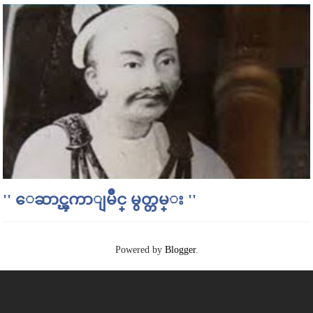
'' ေဆာင္ၾကာျမိဳင္ မွတ္တမ္း ''
Powered by
Blogger
.