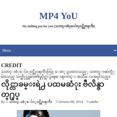
MP4 YoU
the melting pot for you (သတင္းစံုေပ်ာ္၀င္အိုးၾကီး)
CREDIT
သတင္းစံုေပ်ာ္၀င္အိုးၾကီးတြင္ ေဖာ္ျပထားသည့္ သတင္း၊ဓာတ္ပံု
မ်ားသည္ သက္ဆိုင္သူမ်ား၏မူပိုင္သာျဖစ္ေၾကာင္း အသိေပးအပ္ပါသည္။
လိုင္လာခမ္းရဲ႕ ပထမဆံုး ဗီလိန္ဇာ
တ္႐ုပ္
By
သတင္းစံုေပ်ာ္၀င္အိုးၾကီး
October 09, 2014
celebs