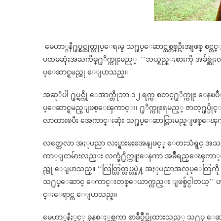
မေဟာ္ဂနီ႐ုပ္ရွင္ထုတ္လုပ္ေရးမွ သ႐ုပ္ေဆာင္သစ္တစ္ဦးအျဖ
ပထမဆုံးအႀကိမ္႐ုိက္ကူးမည့္ ‘‘ဘယ္ရည္းစားကို အခ်စ္ဆုံးလဲ’’ 
ပ္ေဆာင္ရမည္ဟု ေျပာသည္။
အဆုိပါ ႐ုပ္ရွင္ကို ေအာက္တိုဘာ ၁၂ ရက္က စတင္႐ုိက္ကူး ေန
ပ္ေဆာင္ရမည္ျဖစ္ေၾကာင္း၊ ႐ုိက္ကူးရမည့္ ဇာတ္႐ုပ္ပိုင
လာထားၿပီး အေကာင္းဆုံး သ႐ုပ္ေဆာင္သြားမည္ျဖစ္
လတ္တေလာ အႏုပညာ လႈပ္ရွားမႈအေနျဖင့္ ေတးသံရွင္ အသစ္မ်ာ
ကာ္ျငာမ်ားလည္း လက္ခံ႐ိုက္ကူးေနကာ အခ်ဳိရည္ေၾကာ္ျင
ည္ဟု ေျပာသည္။ ‘‘လြတ္လြတ္လပ္လပ္နဲ႔ အႏုပညာအလုပ္ေတြကို ကိ
သ႐ုပ္ေဆာင္ ေကာင္းတစ္ေယာက္လည္း ျဖစ္ခ်င္ပါတယ္’’ 
င္းေရာင္က ေျပာသည္။
မေဟာ္ဂနီႏွင့္ ခုနစ္ႏွစ္ၾကာ စာခ်ဳပ္ခ်ဳပ္ဆိုထားသည့္ သ႐ုပ္ ေ