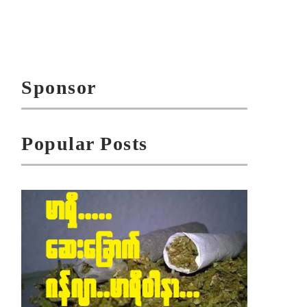
Sponsor
Popular Posts