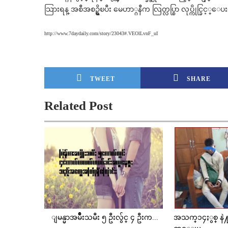
သြားရန္ အစီအစဥ္ရွိၿပီး မေဟာ္ဂနီက လြတ္လပ္စြာ လုပ္ကိုင
http://www.7daydaily.com/story/23043#.VEOlLvnF_uI
TWEET
SHARE
Related Post
ျမန္မာအမ်ိဳးသမီး ၅ ဦးလ်ွင္ ၄ ဦးက...
အသက္၁၄ႏွစ္ နဲ႔ ရ