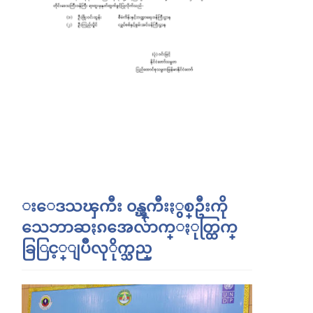
းေဒသၾကီး ၀န္ၾကီးႏွစ္ဦးကို
သေဘာဆႏၵအေလ်ာက္ႏုတ္ထြက္
ခြြင့္ျပဳလုိုက္သည္