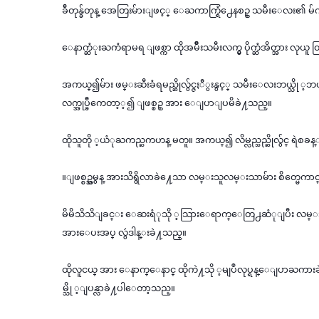
ခ်ီတုန္ခ်တုန္ အေတြးမ်ားျဖင့္ ေႀကာက္ရြံ႕ေနစဥ္ သမီးေလး၏ မ်
ေနာက္ဆံုးႀကံရာမရ ျဖစ္ကာ ထိုအမ်ိဳးသမီးလက္မွ ပိုက္ဆံအိတ္အား
အကယ္၍မ်ား ဖမ္းဆီးခံရမည္ဆိုလွ်င္ဇႏီွး
နွင့္ သမီးေလးဘယ္သို ့ဘယ
လက္အုပ္ခ်ီကေတာ့့၍ ျဖစ္စဥ္ အား ေျပာျပမိခဲ႔သည္။
ထိုသူတို ့ယံုႀကည္ႀကဟန္ မတူ။ အကယ္၍ လိမ္လည္သည္ဆိုလွ်င္ ရဲစ
။ျဖစ္စဥ္အမွန္ အားသိရွိလာခဲ႔ေသာ လမ္းသူလမ္းသာမ်ား စိတ္မေ
မိမိသိသိျခင္း ေဆးရံုသို ့သြားေရာက္ေတြ႕ဆံုျပီး လမ္းမ
အားေပးအပ္ လွဴဒါန္းခဲ႔သည္။
ထိုလူငယ္ အား ေနာက္ေနာင္ ထိုကဲ႔သို ့မျပဳလုပ္ရန္ေျပာႀကားခဲ
မ္သို ့ျပန္လာခဲ႔ပါေတာ့သည္။