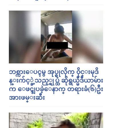
ဘစ္ကားေပၚမွ အုပ္စုလိုက္ ၀ိုင္းမုဒိ
န္းက်င့္ခဲ့သည့္ရုပ္သံ ဆိုရွယ္မီဒီယာမ်ား
က ေဖၚျပခဲ့ေနာက္ တရားခံ(၆)ဦး
အားဖမ္းဆီး