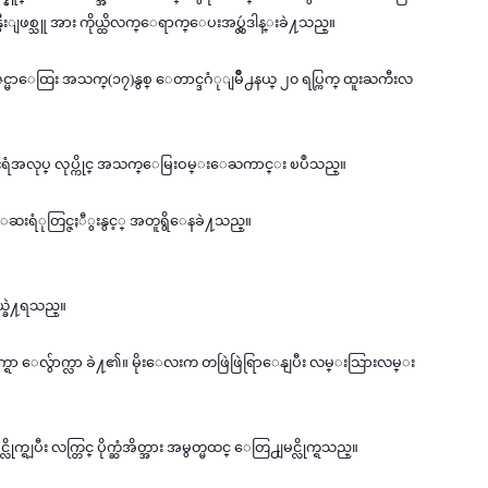
ဖစ္သူ အား ကိုယ္ထိလက္ေရာက္ေပးအပ္လွဴဒါ
န္းခဲ႔သည္။
င္မာေထြး အသက္(၁၇)နွစ္ ေတာင္ဒဂံုျမိဳ႕နယ္ ၂၀ ရပ္ကြက္ ထူးႀကီးလ
ရံအလုပ္ လုပ္ကိုင္ အသက္ေမြးဝမ္းေႀကာင္း ၿပဳသည္။
း ေဆးရံုတြင္ဇႏီွးနွင့္ အတူရွိေနခဲ႔သည္။
္ခဲ႔ရသည္။
ထြက္ရာ ေလွ်ာက္လာ ခဲ႔၏။ မိုးေလးက တဖြဲဖြဲရြာေနျပီး လမ္းသြားလမ္း
က္ရျပီး လက္တြင္ ပိုက္ဆံအိတ္အား အမွတ္မထင္ ေတြ႕ျမင္လိုက္ရသည္။