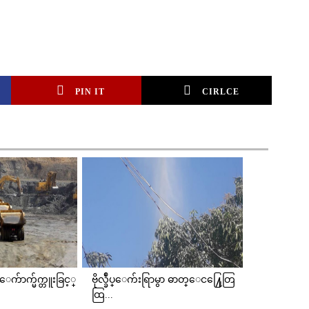
PIN IT
CIRLCE
်ာက္မ်က္တူးခြင့္
ဗိုလ္ခ်ဳပ္ေက်းရြာမွာ ဓာတ္ေင႔ြေတြ
ထြ...