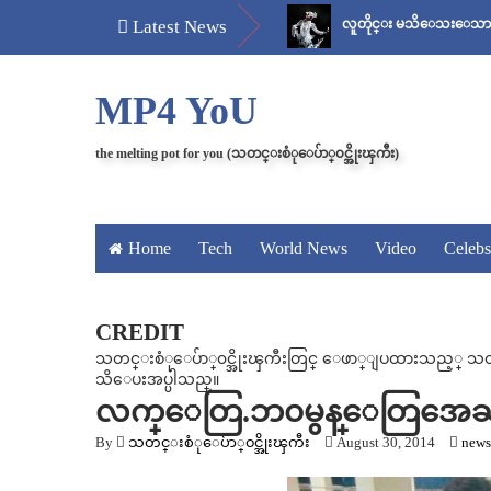
်
မန်ကျည်းချဉ် သိပ်နည်း
Latest News
လူတိုင္း မသိေသးေသာ “ေစ်း..အစ 
MP4 YoU
the melting pot for you (သတင္းစံုေပ်ာ္၀င္အိုးၾကီး)
Home
Tech
World News
Video
Celebs
CREDIT
သတင္းစံုေပ်ာ္၀င္အိုးၾကီးတြင္ ေဖာ္ျပထားသည့္ သတင္း၊
သိေပးအပ္ပါသည္။
လက္ေတြ.ဘ၀မွန္ေတြအေႀ
By
သတင္းစံုေပ်ာ္၀င္အိုးၾကီး
August 30, 2014
news