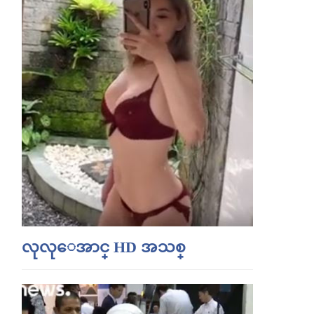
လုလုေအာင္ HD အသစ္