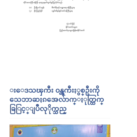
းေဒသၾကီး ၀န္ၾကီးႏွစ္ဦးကို
သေဘာဆႏၵအေလ်ာက္ႏုတ္ထြက္
ခြြင့္ျပဳလုိုက္သည္