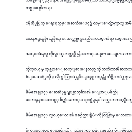
ယမန္ေန ့ည ၈ နာရီအခ်ိန္တြင္ျဖစ္ပြားခဲ႔ေ
သာ တကယ့္အစစ္အမွန္ဇာတ
တစ္ခုၿဖစ္ပါတယ္။
ငမိုးရိပ္ရပ္ကြက္ ေရႊရည္လမ္းမႀကီးေပၚ၌ လမ္းေလွ်ာက္လာသူ အမ်ိဳးသ
အေနာက္မွသူခိုး သူခိုးဟု ေအာ္ဟစ္အကူအညီေတာင္းခံရာ လမ္းအတြင
အဖမ္းခံရသူ ထိုလူငယ္မွ လက္အုပ္ခ်ီ ၍ေတာင္းပန္စကားေျပာႀက
ထိုလူငယ္ မွ တုန္လႈပ္ေျခာက္ျခားေနသည္ ကို သတိထားမိႀကသည္။ျ
စံျပေဆးရံုသို ့ လိုက္ပါသြားခဲ႔ျပီး ျဖစ္စဥ္ အမွန္ကို သိရွိလာခဲ႔ရ
မိမိအေနျဖင့္ ေဆးရံုမွျပန္လာသူမ်ား၏ ေျပာျပခ်က္ကို
ေဘးမွနားေထာင္ရင္ စိတ္ထဲမေကာင္း ျဖစ္ခဲ႔ရပါသည္။တကယ့္စိတ္
မိမိအေနျဖင့္ လူငယ္ေလး၏ ဖခင္စိတ္ထားရွိပံုကို လြန္စြာမွ ေလးစ
ခ်က္ျခင္းပင္ ေဆးရံုသို ့ သြားေရာက္ရန္ဆံုးျဖတ္ခဲ႔ျပီ
း မိမိတ