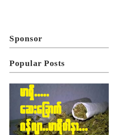
Sponsor
Popular Posts