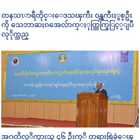
တနသၤာရီတိုင္းေဒသၾကီး ၀န္ၾကီးႏွစ္ဦး
ကို သေဘာဆႏၵအေလ်ာက္ႏုတ္ထြက္ခြြင့္ျပဳ
လုိုက္သည္
အဂတိလုိက္စားသူ ၄၆ ဦးကုိ တရားစြဲခဲ့ေၾ