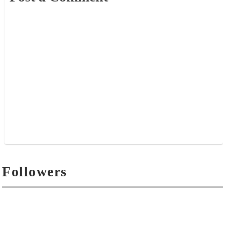
Followers