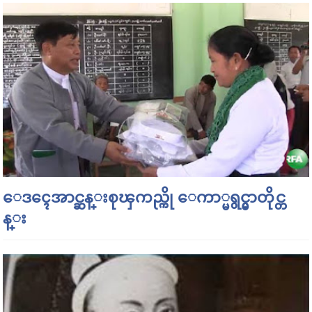
ေဒၚေအာင္ဆန္းစုၾကည္ကို ေကာ္မရွင္မွာတိုင္တ
န္း