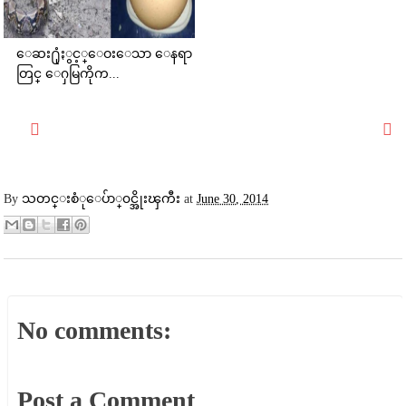
ေဆး႐ုံႏွင့္ေဝးေသာ ေနရာ
တြင္ ေႁမြကိုက...
By
သတင္းစံုေပ်ာ္၀င္အိုးၾကီး
at
June 30, 2014
No comments:
Post a Comment