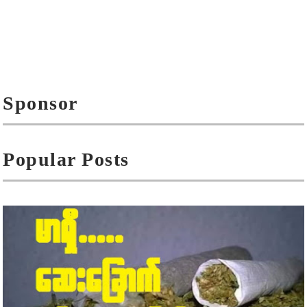
Sponsor
Popular Posts