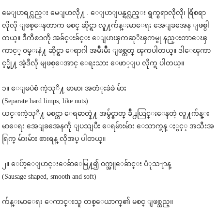
မေျပာရင္လည္း မေျပာလို႔ . ေျပာျပန္ရင္လည္း ရွက္စရာလိုလို၊ ရြံစရာ
လိုလို ျဖစ္ေနတာက မစင္ ဆိုင္ရာ လူ႔က်န္းမာေရး အေျခအေန ျဖစ္ပါ
တယ္။ ဒီကိစၥကို အခ်င္းခ်င္း ေျပာၾကဆုိၾကမွု နည္းတာေၾ
ကာင့္ ဝမ္းနဲ႔ ဆိုင္ရာ ေရာဂါ အမ်ိဳးမ်ိဳး ျဖစ္တတ္ ၾကပါတယ္။ ဒါေၾကာ
င့္မို႔ အဲ့ဒီလို မျဖစ္ေအာင္ ေရးသား ေဖာ္ျပ လိုက္ရ ပါတယ္။
၁။ ေျမပဲစံ ကဲ့သုိ႔ မာမာ၊ အတံုးခဲခဲ မ်ား
(Separate hard limps, like nuts)
ယင္းကဲ့သုိ႔ မစင္ဟာ ေရဓာတ္နဲ႔ အမွ်င္ဓာတ္ ခ်ိဳ႕ယြင္းေနတဲ့ လူ႔က်န္း
မာေရး အေျခအေနကို ျပသျပီး ေရမ်ားမ်ား ေသာက္ရန္ ႏွင့္ အသီးအ
ရြက္ မ်ားမ်ား စားရန္ လိုအပ္ ပါတယ္။
၂။ ေပ်ာ့ေျပာင္းေခ်ာေမြ႔၍ ဝက္အူေခ်ာင္း ပံုသ႑ာန္
(Sausage shaped, smooth and soft)
က်န္းမာေရး ေကာင္းသူ တစ္ေယာက္၏ မစင္ ျဖစ္သည္။