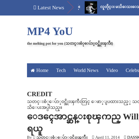
ိတ်
မန်ကျည်းချဉ် သိပ်နည်း
Latest News
လူတိုင္း မသိေသးေသာ “ေစ်း..အစ
MP4 YoU
the melting pot for you (သတင္းစံုေပ်ာ္၀င္အိုးၾကီး)
Home
Tech
World News
Video
Celebs
CREDIT
သတင္းစံုေပ်ာ္၀င္အိုးၾကီးတြင္ ေဖာ္ျပထားသည့္ သတင္း၊
သိေပးအပ္ပါသည္။
ေဒၚေအာင္ဆန္းစုၾကည္ Willy 
ရယူ
By
သတင္းစံုေပ်ာ္၀င္အိုးၾကီး
April 11, 2014
DASS