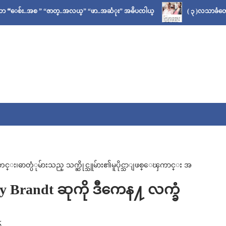
 ” “ဇာတ္..အလယ္” “ဖာ..အဆံုး” အဓိပၸါယ္
( ၃ )လသာခံတော့မယ်လို့ သိခ
ဓာတ္ပံုမ်ားသည္ သက္ဆိုင္သူမ်ား၏မူပိုင္သာျဖစ္ေၾကာင္း အ
Brandt ဆုကို ဒီကေန႔ လက္ခံ
K