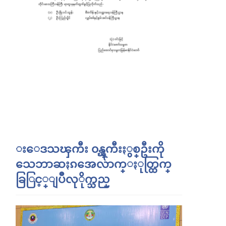
းေဒသၾကီး ၀န္ၾကီးႏွစ္ဦးကို
သေဘာဆႏၵအေလ်ာက္ႏုတ္ထြက္
ခြြင့္ျပဳလုိုက္သည္