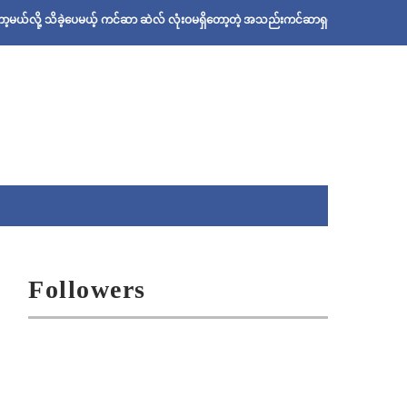
ဲ့ပေမယ့် ကင်ဆာ ဆဲလ် လုံးဝမရှိတော့တဲ့ အသည်းကင်ဆာရှင် ဦးစိုးသန်းရဲ့ ဆေးနည်း
Followers