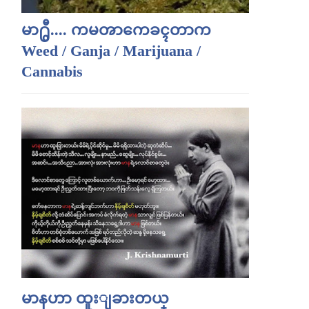
မာ႐ွီ.... ကမၻာကေခၚတာက
Weed / Ganja / Marijuana /
Cannabis
မာနဟာ ထူးျခားတယ္