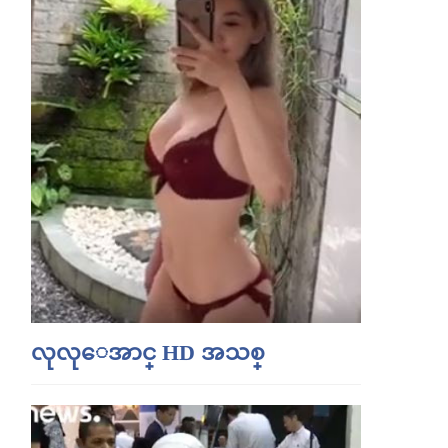
လုလုေအာင္ HD အသစ္