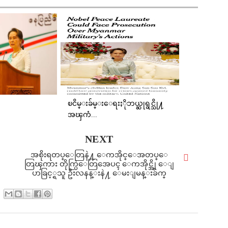
ၿငိမ္းခ်မ္းေရးႏိုဘယ္ဆုရွင္သို႔
အၾကံ...
NEXT
အစိုးရတပ္ေတြနဲ႔ ေကအိုင္ေအတပ္ေ
တြၾကား တိုက္ပြဲေတြအေပၚ ေကအိုင္အို ေျ
ပာခြင့္ရသူ ဦးလနန္းနဲ႔ ေမးျမန္းခ်က္