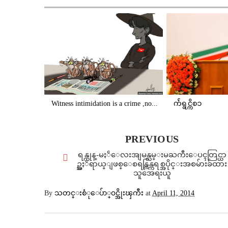
Witness intimidation is a crime ,no...
က်ဴရွင္ကိစၥ
PREVIOUS
ရန္ကုန္-မႏၲေလးအျမန္လမ္းမႀကီးေပၚတြင္ယာ
ဥ္အႏၲရာယ္ျဖစ္ေစရန္ကြန္ကရစ္အပိုင္းအစမ်ားခ်ထား
သူအေရးယူ
By
သတင္းစံုေပ်ာ္၀င္အိုးၾကီး
at
April 11, 2014