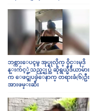
ဘစ္ကားေပၚမွ အုပ္စုလိုက္ ၀ိုင္းမုဒိ
န္းက်င့္ခဲ့သည့္ရုပ္သံ ဆိုရွယ္မီဒီယာမ်ား
က ေဖၚျပခဲ့ေနာက္ တရားခံ(၆)ဦး
အားဖမ္းဆီး