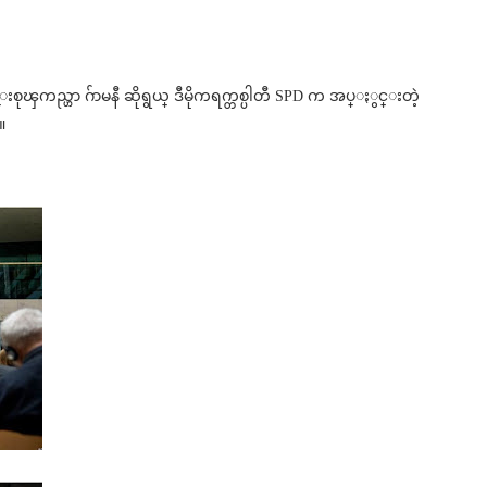
္ဆန္းစုၾကည္ဟာ ဂ်ာမနီ ဆိုရွယ္ ဒီမိုကရက္တစ္ပါတီ SPD က အပ္ႏွင္းတဲ့
။