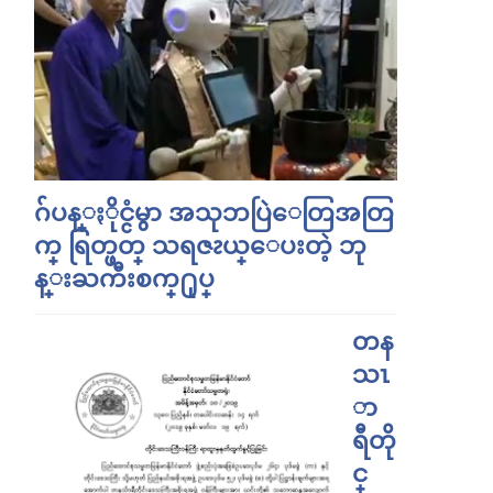
ဂ်ပန္ႏိုင္ငံမွာ အသုဘပြဲေတြအတြ
က္ ရြတ္ဖတ္ သရဇၩယ္ေပးတဲ့ ဘု
န္းႀကီးစက္႐ုပ္
တန
သၤ
ာ
ရီတို
င္