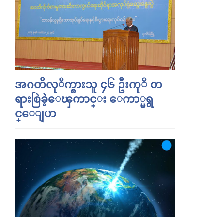
အဂတိလုိက္စားသူ ၄၆ ဦးကုိ တ
ရားစြဲခဲ့ေၾကာင္း ေကာ္မရွ
င္ေျပာ