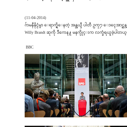
(11-04-2014)
ဂ်ာမနီနိုင္ငံမွာ ေရာက္ရွိေနတဲ့ အန္အယ္ဒီ ပါတီ ဥကၠ႒ ေဒၚေအာင
Willy Brandt ဆုကို ဒီကေန႔ မနက္ပိုင္းက လက္ခံရယူခဲ့ပါတယ္
BBC