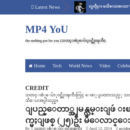
မန်ကျည်းချဉ် သိပ်နည်း
Latest News
လူတိုင္း မသိေသးေသာ “ေစ်း..အစ ”
MP4 YoU
the melting pot for you (သတင္းစံုေပ်ာ္၀င္အိုးၾကီး)
Home
Tech
World News
Video
Celebs
CREDIT
သတင္းစံုေပ်ာ္၀င္အိုးၾကီးတြင္ ေဖာ္ျပထားသည့္ သတင္း၊
သိေပးအပ္ပါသည္။
ျပည္ေတာ္အျမန္လမ္းျဖဴ းၿမိဳ႕နယ
က္မႈျဖစ္ (၂၅)ဦး မီေလာင္ေသ
By
သတင္းစံုေပ်ာ္၀င္အိုးၾကီး
April 12, 2014
accide