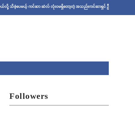
ပေမယ့် ကင်ဆာ ဆဲလ် လုံးဝမရှိတော့တဲ့ အသည်းကင်ဆာရှင် ဦးစိုးသန်းရဲ့ ဆေးနည်း
Followers