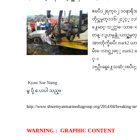
ဧၿပီ၁၂ရက္၀၂:၁၀နာရီအခ်
တိုင္အမွတ္၁၁၆/၂ႏွင့္ ၁
႔ေမာင္းႏွင္လာေသာေ
တန္းျပာမွန္လံုယာဥ္အမွ
အားတိုက္မိၿပီး mark2 ယာ
မီးေလာင္သျဖင့္ mark2
င္း
၁၅ဦးခန္႔ေသဆံုးၿပီး
Kyaw Soe Naing
မွ ပို ့ ေပးပါ သည္။
http://www.shwemyanmarmediagroup.org/2014/04/breaking-ne
WARNING : GRAPHIC CONTENT