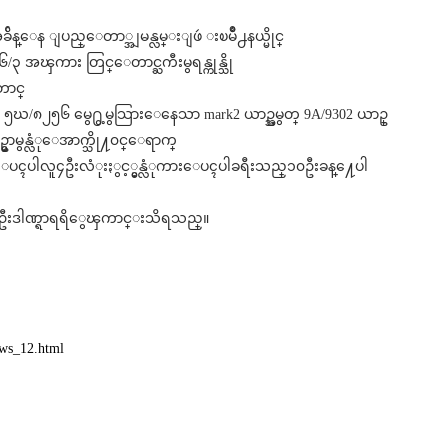
ိန္ေန ျပည္ေတာ္အျမန္လမ္းျဖဴ းၿမိဳ႕နယ္မိုင္
၁၆/၃ အၾကား တြင္ေတာင္ႀကီးမွရန္ကုန္သို
တာင္
တ္ ၅ဃ/၈၂၅၆ မွေ႐ွ့မွသြားေနေသာ mark2 ယာဥ္အမွတ္ 9A/9302 ယာဥ္
ဥ္မွာမွန္လံုေအာက္သို႔၀င္ေရာက္
 ေပၚပါလူ၄ဦးလံုးႏွင့္မွန္လံုကားေပၚပါခရီးသည္၁၀ဦးခန္႔ေပါ
၄ဦးဒါဏ္ရာရရိွေၾကာင္းသိရသည္။
ws_12.html