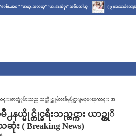
 “ဇာတ္..အလယ္” “ဖာ..အဆံုး” အဓိပၸါယ္
( ၃ )လသာခံတော့မယ်လို့ သိခဲ့
ဓာတ္ပံုမ်ားသည္ သက္ဆိုင္သူမ်ား၏မူပိုင္သာျဖစ္ေၾကာင္း အ
္မိုင္တိုင္ခရီးသည္တင္ကား ယာဥ္တုိ
ဆုံး ( Breaking News)
nt