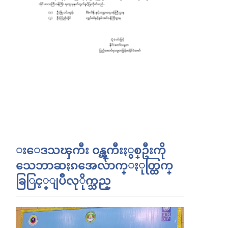
းေဒသၾကီး ၀န္ၾကီးႏွစ္ဦးကို
သေဘာဆႏၵအေလ်ာက္ႏုတ္ထြက္
ခြြင့္ျပဳလုိုက္သည္