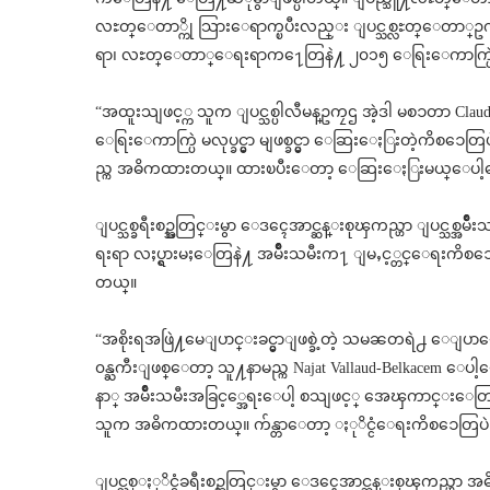
လႊတ္ေတာ္ကို သြားေရာက္ၿပီးလည္း ျပင္သစ္လႊတ္ေတာ္ဥကၠ႒
ရာ၊ လႊတ္ေတာ္ေရးရာက႑ေတြနဲ႔ ၂၀၁၅ ေရြးေကာက္ပြဲမ
“အထူးသျဖင့္က သူက ျပင္သစ္ပါလီမန္ဥကၠဌ အဲ့ဒါ မစၥတာ Cla
ေရြးေကာက္ပြဲ မလုပ္ခင္မွာ မျဖစ္ခင္မွာ ေဆြးေႏြးတဲ့ကိစၥေတ
ည္က အဓိကထားတယ္။ ထားၿပီးေတာ့ ေဆြးေႏြးမယ္ေပါ့
ျပင္သစ္ခရီးစဥ္အတြင္းမွာ ေဒၚေအာင္ဆန္းစုၾကည္ဟာ ျပင္သစ္အမ်ိ
ရးရာ လႈပ္ရွားမႈေတြနဲ႔ အမ်ိဳးသမီးက႑ ျမႇင့္တင္ေရးကိစ
တယ္။
“အစိုးရအဖြဲ႔မေျပာင္းခင္မွာျဖစ္ခဲ့တဲ့ သမၼတရဲ႕ ေျပာေရးဆု
၀န္ႀကီးျဖစ္ေတာ့ သူ႔နာမည္က Najat Vallaud-Belkacem ေပါ့
နာ္ အမ်ိဳးသမီးအခြင့္အေရးေပါ့ စသျဖင့္ အေၾကာင္းေတြ
သူက အဓိကထားတယ္။ က်န္တာေတာ့ ႏုိင္ငံေရးကိစၥေတြပဲ
ျပင္သစ္ႏုိင္ငံခရီးစဥ္အတြင္းမွာ ေဒၚေအာင္ဆန္းစုၾကည္