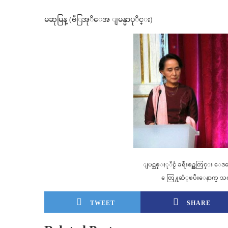
မဆုမြန္ (ဗီြအုိေအ ျမန္မာပုိင္း)
ျပင္သစ္ႏုိင္ငံ ခရီးစဥ္အတြင္း ေ
ေတြ႔ဆံုၿပီးေနာက္ သတင္
TWEET
SHARE