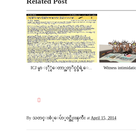
Related Post
ICJ မွာ ႏို္င္ငံေတာ္အတုိင္ပင္ခံရဲ့ေ...
Witness intimidatio
By
သတင္းစံုေပ်ာ္၀င္အိုးၾကီး
at
April 15, 2014