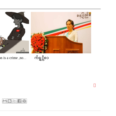
n is a crime ,no...
က်ဴရွင္ကိစၥ