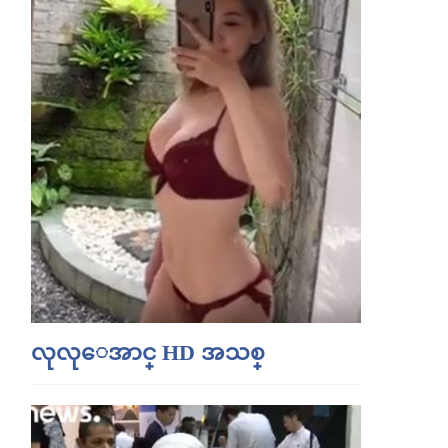
လုလုေအာင္ HD အသစ္