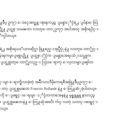
အဖြဲ႔ခ်ဳပ္ ဥကၠ႒ ေဒၚေအာင္ဆန္းစုၾကည္က ျမန္မာႏုိင္ငံရဲ႕ ျပႆနာေတြ
ယ္လို႔ ျပင္သစ္ သမၼတ၊ လႊတ္ေတာ္ဥကၠ႒ အပါအဝင္ အစိုးရပိုင္း
က္ပါတယ္။
စိုးရယႏၱယားဆိုင္ရာ ဖြဲ႔စည္းအုပ္ခ်ဳပ္ပံုနဲ႔ လႊတ္ေတာ္ပိုင္း
းၾကမွာျဖစ္တယ္လို႔ ျပင္သစ္ႏိုင္ငံက ျမန္မာ့အေရးသံုးသပ္သူက
ုလ္၊ ျပင္သစ္လႊတ္ေတာ္ကိုလည္း သြားေရာက္ ေလ့လာမွာျဖစ္ပါတ
းမွာ ေရာက္ရွိလာခဲ့တဲ့ အမ်ိဳးသားဒီမိုကေရစီအဖြဲ႔ခ်ဳပ္ဥကၠ႒ ေ
တာ့ ျပင္သစ္သမၼတ Francois Hollande နဲ႔ ေတြ႔ဆံုခဲ့ပါတယ္။
ု ေျဖရွင္းေရးမွာ ႏုိင္ငံတကာအေနနဲ႔ မွန္မွန္ကန္ကန္ နားလည္ၿ
္း ျပင္သစ္သမၼတနဲ႔ ေတြ႔ဆုံအၿပီး က်င္းပတဲ့ သတင္းစာရွင္း
တယ္။