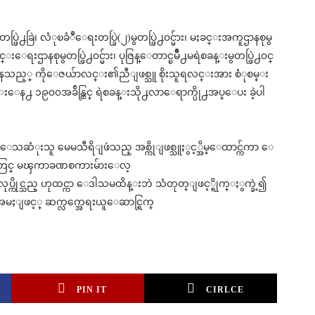
ပ္ဖြဲ႕ခြဲ၊ လံုၿခံဳေရးတပ္ခြဲ(၂)မွတပ္ဖြဲ႕၀င္မ်ား၊ မႈခင္းအကူဌာနစုမွ
ိမ္နင္းေရးဌာနစုမွတပ္ဖြဲ႕၀င္မ်ား၊ ပုဇြန္ေတာင္ၿမိဳ႕မရဲစခန္းမွတပ္ဖြဲ႕၀င္
ေနသည့္ ကိုေဇယ်ာလင္း၏ညီျဖစ္သူ စိုးသူရလင္းအား စံုစမ္း
ယင္းေန႕ ၁၉၀၀အခ်ိန္တြင္ ရဲစခန္းသို႕လာေရာက္ပို႕အပ္ေပး ခဲ့ပါ
 ေသဆံုးသူ မေမသီရိျဖဴသည္ အစ္ကိုျဖစ္သူႏွင့္အိမ္ေထာင္က်ကာ ေ
ၾကားတြင္ မၾကာခဏစကားမ်ားေလ့
ိုင္သည္ ဟုထင္ကာ ေဒါသမထိန္းဘဲ သံတုတ္ျဖင့္ရိုက္ႏွက္ခဲ့၍
မႈျဖင့္ ဆက္လက္အေရးယူေဆာင္ရြက္
PIN IT
CIRLCE