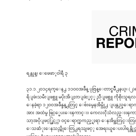
ရန္ကုန္၊ ေဖေဖာ္၀ါရီ ၃
၃၁.၁.၂၀၁၄ရက္ေန႕ ၁၁၀၀အခ်ိန္ ပုဇြန္ေတာင္ၿမိဳ႕နယ္၊ (
ရိျဖဴ၊သမီးျဖစ္သူ မပိုးအိျႏၵာျဖဴႏွင့္ ညီျဖစ္သူ ကိုစိုးသူရလ
ေနခဲ့ရာ ၁၂၀၀အခ်ိန္ခန္႕တြင္ ေစ်းမွေနအိမ္သို႕ ျပန္လည္ေရာက
အား အထဲမွ ဖြင့္မေပးေၾကာင္း၊ ကေလးငိုသံလည္းၾကားရ
သာ့အပိုျဖင့္ဖြင့္ကာ ၀င္ေရာက္ၾကည့္ရႈရာ ေနအိမ္အတြင္းတြင္
ေသဆံုးေနသည္ကိုေတြ႕ရသျဖင့္ အေရးယူေပးပါရန္တိုင္တန္းခဲ