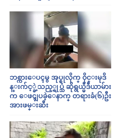
ဘစ္ကားေပၚမွ အုပ္စုလိုက္ ၀ိုင္းမုဒိ
န္းက်င့္ခဲ့သည့္ရုပ္သံ ဆိုရွယ္မီဒီယာမ်ား
က ေဖၚျပခဲ့ေနာက္ တရားခံ(၆)ဦး
အားဖမ္းဆီး