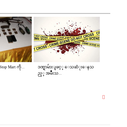
e Stop Mart ကို...
ဒဏ္ရာမ်ားျဖင့္ ေသဆံုးေနသ
ည့္ အမ်ိဳးသ...