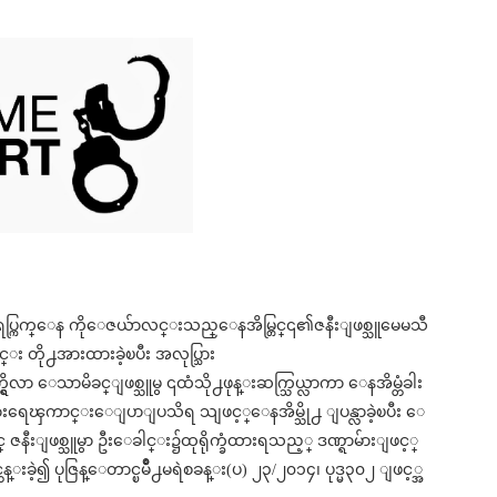
၂)ရပ္ကြက္ေန ကိုေဇယ်ာလင္းသည္ေနအိမ္တြင္၎၏ဇနီးျဖစ္သူမေမသီ
င္း တို႕အားထားခဲ့ၿပီး အလုပ္သြား
္ရွိလာ ေသာမိခင္ျဖစ္သူမွ ၎ထံသို႕ဖုန္းဆက္သြယ္လာကာ ေနအိမ္တံခါး
ေၾကာင္းေျပာျပသိရ သျဖင့္ေနအိမ္သို႕ ျပန္လာခဲ့ၿပီး ေ
 ဇနီးျဖစ္သူမွာ ဦးေခါင္း၌ထုရိုက္ခံထားရသည့္ ဒဏ္ရာမ်ားျဖင့္
့၍ ပုဇြန္ေတာင္ၿမိဳ႕မရဲစခန္း(ပ) ၂၃/၂၀၁၄၊ ပုဒ္မ၃၀၂ ျဖင့္အ