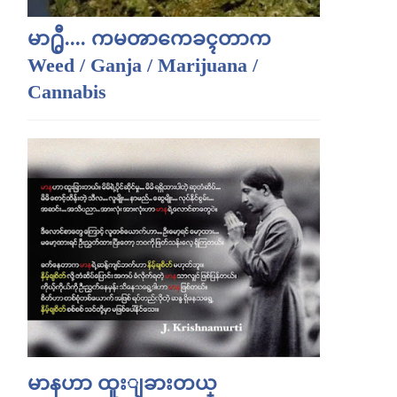
မာ႐ွီ.... ကမၻာကေခၚတာက
Weed / Ganja / Marijuana /
Cannabis
မာနဟာ ထူးျခားတယ္