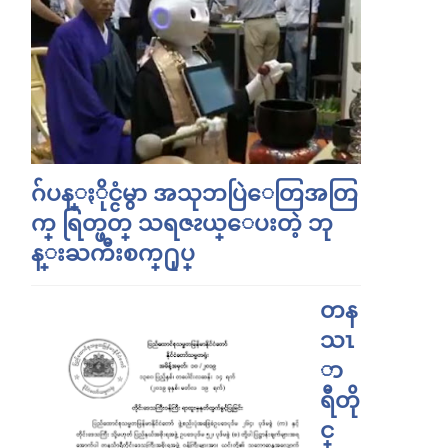
ဂ်ပန္ႏိုင္ငံမွာ အသုဘပြဲေတြအတြ
က္ ရြတ္ဖတ္ သရဇၩယ္ေပးတဲ့ ဘု
န္းႀကီးစက္႐ုပ္
တန
သၤ
ာ
ရီတို
င္