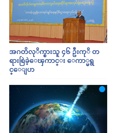
အဂတိလုိက္စားသူ ၄၆ ဦးကုိ တ
ရားစြဲခဲ့ေၾကာင္း ေကာ္မရွ
င္ေျပာ