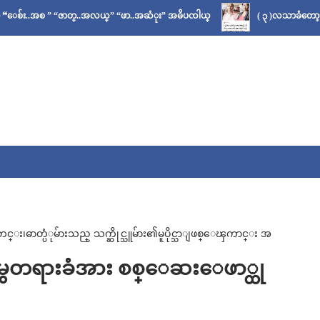
” “ဇာတ္..အလယ္” “ဖာ..အဆံုး” အဓိပၸါယ္
( ၃ )လသာခံတော့မယ်လို့ သိခ
ဓာတ္ပံုမ်ားသည္ သက္ဆိုင္သူမ်ား၏မူပိုင္သာျဖစ္ေၾကာင္း အ
မႈမွတရားခံအား စစ္ေဆးေဖာ္ထု