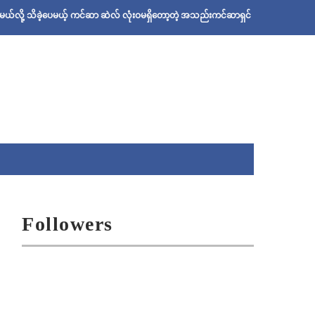
ဲ့ပေမယ့် ကင်ဆာ ဆဲလ် လုံးဝမရှိတော့တဲ့ အသည်းကင်ဆာရှင် ဦးစိုးသန်းရဲ့ ဆေးနည်း
Followers