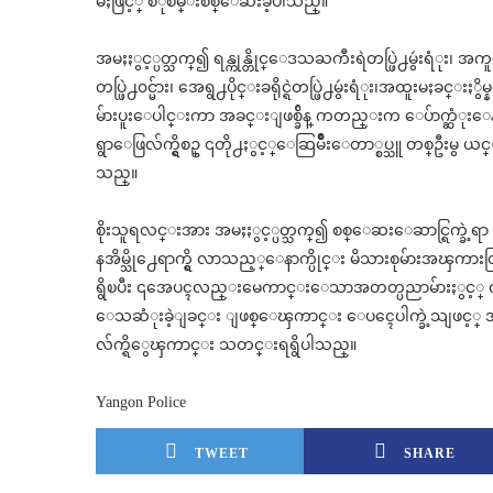
မႈဖြင့္ စံုစမ္းစစ္ေဆးခဲ့ပါသည္။
အမႈႏွင့္ပတ္သက္၍ ရန္ကုန္တိုင္ေဒသႀကီးရဲတပ္ဖြဲ႕မွဴးရံုး၊ အကူတ
တပ္ဖြဲ႕၀င္မ်ား၊ အေရွ႕ပိုင္းခရိုင္ရဲတပ္ဖြဲ႕မွဴးရံုး၊အထူးမႈခင္းႏွ
မ်ားပူးေပါင္းကာ အခင္းျဖစ္ခ်ိန္ ကတည္းက ေပ်ာက္ဆံုး
ရွာေဖြလ်က္ရွိစဥ္ ၎တို႕ႏွင့္ေဆြမ်ိဳးေတာ္စပ္သူ တစ္ဦးမွ 
သည္။
စိုးသူရလင္းအား အမႈႏွင့္ပတ္သက္၍ စစ္ေဆးေဆာင္ရြက္ခဲ့ရာ
နအိမ္သို႕ေရာက္ရွိ လာသည့္ေနာက္ပိုင္း မိသားစုမ်ားအ
ရွိၿပီး ၎အေပၚလည္းမေကာင္းေသာအတတ္ပညာမ်ားႏွင့္ လုပ္က
ေသဆံုးခဲ့ျခင္း ျဖစ္ေၾကာင္း ေပၚေပါက္ခဲ့သျဖင့္ အ
လ်က္ရိွေၾကာင္း သတင္းရရွိပါသည္။
Yangon Police
TWEET
SHARE