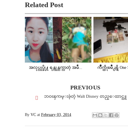
Related Post
အလုပ္လုပ္ဖို႔ ရန္ကုန္တက္လာတဲ့ အမ်ဳ...
က်ိဳက္ထိုၿမိဳ႕ရွိ On
PREVIOUS
ဘဝၾကမ္းခဲ့တဲ့ Walt Disney တည္ေထာင္သူ
By
VC
at
February 03, 2014