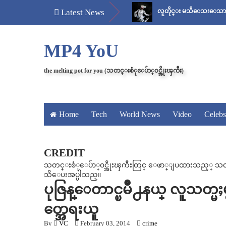
တ်
မန်ကျည်းချဉ် သိပ်နည်း
Latest News
လူတိုင္း မသိေသးေသာ “ေစ်း..အစ 
MP4 YoU
the melting pot for you (သတင္းစံုေပ်ာ္၀င္အိုးၾကီး)
Home
Tech
World News
Video
Celebs
CREDIT
သတင္းစံုေပ်ာ္၀င္အိုးၾကီးတြင္ ေဖာ္ျပထားသည့္ သတင္း၊
သိေပးအပ္ပါသည္။
ပုဇြန္ေတာင္ၿမိဳ႕နယ္ လူသတ္
တ္အေရးယူ
By
VC
February 03, 2014
crime