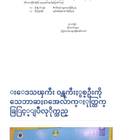
းေဒသၾကီး ၀န္ၾကီးႏွစ္ဦးကို
သေဘာဆႏၵအေလ်ာက္ႏုတ္ထြက္
ခြြင့္ျပဳလုိုက္သည္