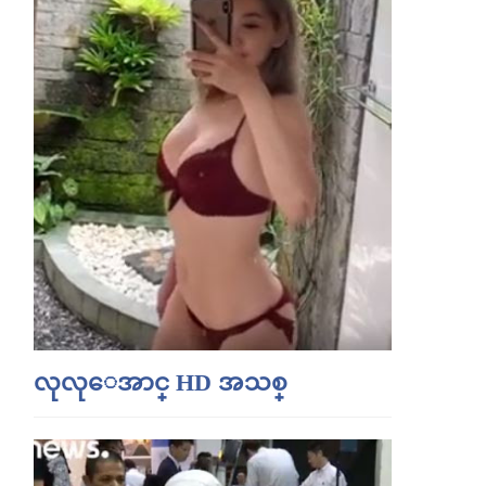
လုလုေအာင္ HD အသစ္