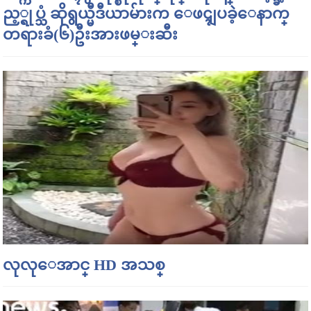
ည့္ရုပ္သံ ဆိုရွယ္မီဒီယာမ်ားက ေဖၚျပခဲ့ေနာက္
တရားခံ(၆)ဦးအားဖမ္းဆီး
လုလုေအာင္ HD အသစ္