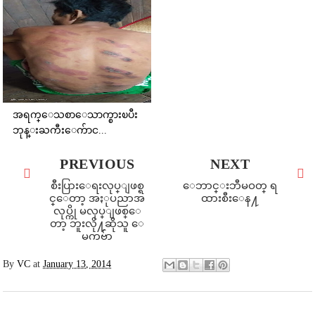
အရက္ေသစာေသာက္စားၿပီး
ဘုန္းႀကီးေက်ာင...
PREVIOUS
NEXT
စီးပြားေရးလုပ္ျဖစ္ရ
ေဘာင္းဘီမဝတ္ ရ
င္ေတာ့ အႏုပညာအ
ထားစီးေန႔
လုပ္ကို မလုပ္ျဖစ္ေ
တာ့ ဘူးလို႔ဆိုသူ ေ
မကဗ်ာ
By
VC
at
January 13, 2014