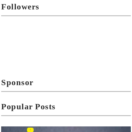
Followers
Sponsor
Popular Posts