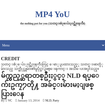
MP4 YoU
the melting pot for you (သတင္းစံုေပ်ာ္၀င္အိုးၾကီး)
CREDIT
သတင္းစံုေပ်ာ္၀င္အိုးၾကီးတြင္ ေဖာ္ျပထားသည့္ သတင္း၊ဓာတ္ပံု
မ်ားသည္ သက္ဆိုင္သူမ်ား၏မူပိုင္သာျဖစ္ေၾကာင္း အသိေပးအပ္ပါသည္။
မ်က္လွည့္ဆရာတစ္ဦးႏွင့္ NLD ရပ္ေ
က်းဥကၠ႒တို႔ အခ်င္းမ်ားမႈျဖစ္
ပြားေန
By
VC
January 13, 2014
NLD
,
Party