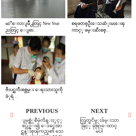
မႏၱေလးျမိဳ႕တြင္ New Year
စရဖတစ္ဦးေသဆံုးမႈေၾ
ညတြင္ ေျဗာ...
ကာင့္ ဖမ္းဆီးစစ္...
ဇီးပင္ႀကီးစစ္တမ္း ေရးသားသူကို
ခံုရံ...
PREVIOUS
NEXT
ျမစ္ဆံုစီမံကိန္းႏွင့္
လြတ္ၿငိမ္းခ်မ္းသာ
စပ္လ်ဥ္း၍ ေဒၚေအာ
ခြင့္ မုံရြာေထာင္
င္ဆန္းစုၾကည္၏ သေ
မပါ