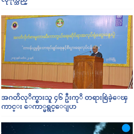
အဂတိလုိက္စားသူ ၄၆ ဦးကုိ တရားစြဲခဲ့ေၾ
ကာင္း ေကာ္မရွင္ေျပာ