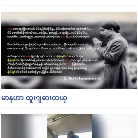
မာနဟာ ထူးျခားတယ္