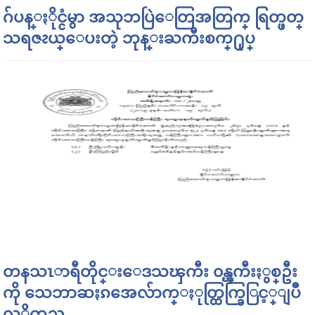
ဂ်ပန္ႏိုင္ငံမွာ အသုဘပြဲေတြအတြက္ ရြတ္ဖတ္
သရဇၩယ္ေပးတဲ့ ဘုန္းႀကီးစက္႐ုပ္
တနသၤာရီတိုင္းေဒသၾကီး ၀န္ၾကီးႏွစ္ဦး
ကို သေဘာဆႏၵအေလ်ာက္ႏုတ္ထြက္ခြြင့္ျပဳ
လုိုက္သည္