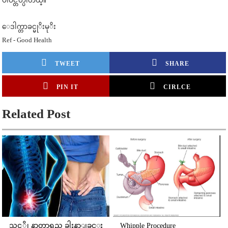
ပါဝင္တတ္ပါတယ္။
ေဒါက္တာခင္မုိးမုိး
Ref - Good Health
TWEET
SHARE
PIN IT
CIRLCE
Related Post
သင့္ကို နာတာရွည္ ခါးနာျခင္း
Whipple Procedure