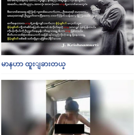
မာနဟာ ထူးျခားတယ္