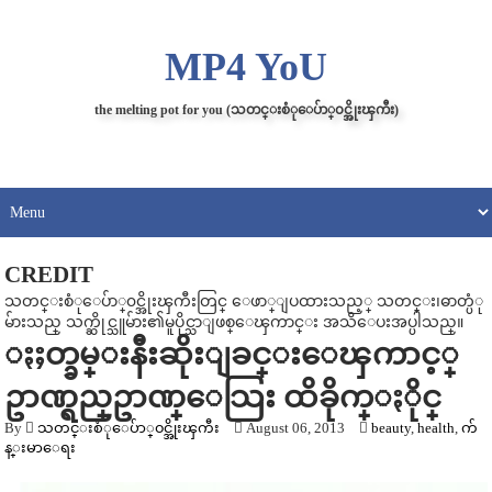
MP4 YoU
the melting pot for you (သတင္းစံုေပ်ာ္၀င္အိုးၾကီး)
CREDIT
သတင္းစံုေပ်ာ္၀င္အိုးၾကီးတြင္ ေဖာ္ျပထားသည့္ သတင္း၊ဓာတ္ပံု
မ်ားသည္ သက္ဆိုင္သူမ်ား၏မူပိုင္သာျဖစ္ေၾကာင္း အသိေပးအပ္ပါသည္။
ႏႈတ္ခမ္းနီးဆိုးျခင္းေၾကာင့္
ဥာဏ္ရည္ဥာဏ္ေသြး ထိခိုက္ႏိုင္
By
သတင္းစံုေပ်ာ္၀င္အိုးၾကီး
August 06, 2013
beauty
,
health
,
က်
န္းမာေရး