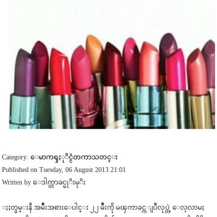
Category:
ေမာကၡႏုိင္ငံတကာသတင္း
Published on Tuesday, 06 August 2013 21:01
Written by ေဒါက္တာခင္မုိးမုိး
ႏႈတ္ခမ္းနီ အမ်ိဳးအစားေပါင္း ၂၂ မ်ိဳးကို မၾကာခင္က ျပဳလုပ္တဲ့ ေလ့လာမႈ