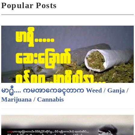
Popular Posts
မာ႐ွီ.... ကမၻာကေခၚတာက Weed / Ganja /
Marijuana / Cannabis