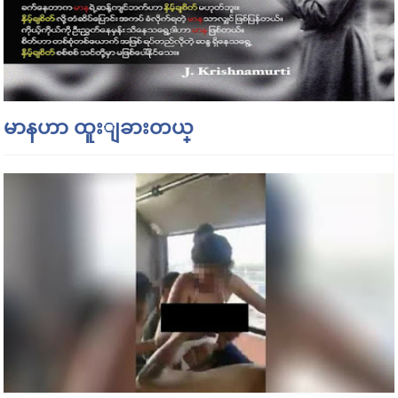
မာနဟာ ထူးျခားတယ္