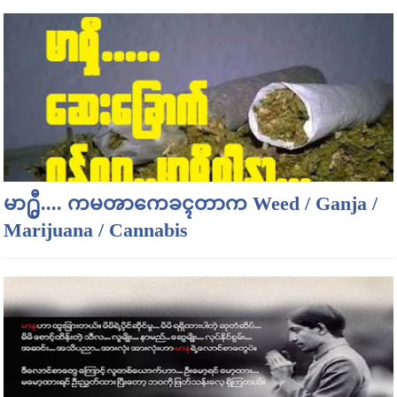
မာ႐ွီ.... ကမၻာကေခၚတာက Weed / Ganja /
Marijuana / Cannabis