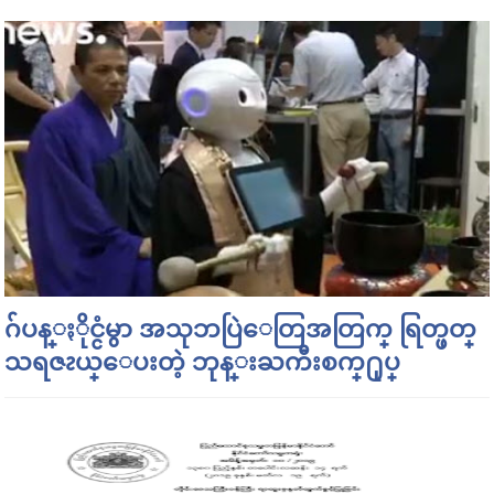
ဂ်ပန္ႏိုင္ငံမွာ အသုဘပြဲေတြအတြက္ ရြတ္ဖတ္
သရဇၩယ္ေပးတဲ့ ဘုန္းႀကီးစက္႐ုပ္