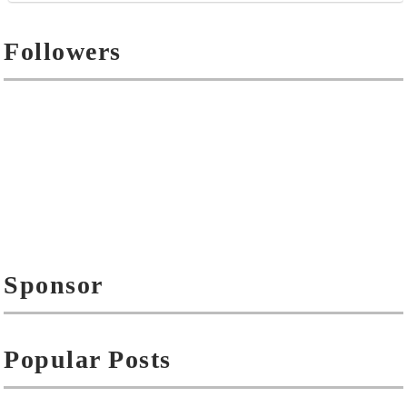
Followers
Sponsor
Popular Posts