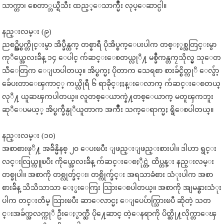
သာက္တာ၊ စေတာ္ဘယ္ရီသီး ထည့္ေသာက္မ်ဳိး လုပ္ေဆာင္ပါ။
နည္းလမ္း (၉)
ညစဥ္အိပ္စက္တိုင္းမွာ အိပ္ခ်ိန္ထက္ တစ္နာရီ ပိုအိပ္စက္ေပးပါက တစ္ႏွစ္အတြင္းမွာ
ကုိယ္အေလးခ်ိန္ ၁၄ ေပါင္ က်ဆင္းေစတယ္လုိ႔ မစ္ခ်ီကန္တကၠသိုလ္မွ သုေတ
သီေတြက ေျပာပါတယ္။ အိပ္စက္မႈ ပိုတာက သေရစာ စားခ်င္စိတ္ကုိ ေလွ်ာ့
ခ်ေပးတာေၾကာင့္ ကယ္လိုရီ ၆ ရာခိုင္ႏႈန္းေလာက္ က်ဆင္းေစတယ္
လုိ႔ ယူဆၾကပါတယ္။ လူတစ္ေယာက္နဲ႔တစ္ေယာက္ မတူၾကဘူး
ဆုိေပမယ့္ အိပ္စက္ခ်ိန္ပုိယူတာက အက်ဳိး သက္ေရာက္မႈ ရွိေစပါတယ္။
နည္းလမ္း (၁၀)
အစာစားဖုိ႔ အခ်ိန္မိနစ္ ၂၀ ေပးၿပီး ျဖည္းျဖည္းစားပါ။ ဒါဟာ ရွင္း
လင္းလြယ္ကူၿပီး ကိုယ္အေလးခ်ိန္ က်ဆင္းေစႏိုင္တဲ့ ထိပ္တန္း နည္းလမ္း
တစ္ခုပါ။ အစာကို တစ္လုတ္ခ်င္း၊ တစ္ကိုက္ခ်င္း အရသာခံစား သံုးပါက အစာ
စားခ်ိန္ သိသိသာသာ ေႏွးေကြး သြားေစပါတယ္။ အစာကို အျမန္စားသံုး
ပါက တင္းတိမ္ သြားၿပီး ဆာေလာင္မႈ ေျပေပ်ာက္သြားၿပီ ဆိုတဲ့ သတ
င္းအခ်က္အလက္ကုိ ဦးေႏွာက္ဆီ ပို႔ေဆာင္ တဲ့ေနရာကို ပိတ္ဆို႔လိုက္တာေၾ