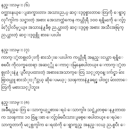
နည္းလမ္း (၆)
ဝက္ဆားနယ္ေျခာက္စားတာ၊ အသားညႇပ္ ဆင္းဒ္ဝွစ္စားတာေတြကို ေရွာင္
လုိက္ပါက သင္စားတဲ့ အစား အေသာက္ထဲကေန ကယ္လိုရီ ၁၀၀ ရရွိမႈကို ေလွ်ာ့
ခ်ႏိုင္ပါလိမ့္မယ္။ အသားနဲ႔ခ်ိစ္ ညႇပ္ထားတဲ့ ဆင္းဒ္ဝွစ္ အစား အသီးအရြက္
ညႇပ္ထားတဲ့ ဆင္းဒ္ဝွစ္ကို စားေပးပါ။
နည္းလမ္း (၇)
ကာက္ႏွံတစ္ခုလံုးကို စားသံုးေပးပါက ကယ္လိုရီ အနည္းငယ္သာ ရရွိေ
စၿပီး ကိုလက္စထေရာ အဆင့္ကို ေကာင္းမြနေစပါတယ္။ ေကာက္ႏွံတ
စ္ခုလံုးနဲ႔ ျပဳလုပထားတဲ့ အစားအေသာက္ေတြ သင့္ပတ္ဝန္းက်င္မွာ မ်ား
စြာဝယ္ယူ စားသံုးႏုိင္တယ္ ဆိုေပမယ့္ သၾကားနဲ႔ခရင္မ္ ပါဝင္မႈ မ်ားတာေ
တြကို မစားသင့္ပါဘူး။
နည္းလမ္း (၈)
အခ်ဳိရည္ေတြ ေသာက္မယ့္အစားေရပဲ ေသာက္ပါ။ သင္ရဲ႕တစ္ေန႔တာထ
က သၾကား ၁ဝ ဇြန္းစာ ေလွ်ာ့ခ်ၿပီးသားျဖစ္ေစပါတယ္
။ ေရပဲေ
သာက္ရတာကို မႏွစ္သက္ပါက ေရထဲကို ေရွာက္ရည္ အနည္းငယ္ ညႇစ္ၿပီး ေ