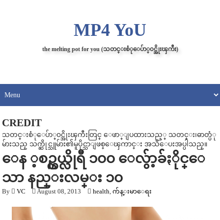
MP4 YoU
the melting pot for you (သတင္းစံုေပ်ာ္၀င္အိုးၾကီး)
CREDIT
သတင္းစံုေပ်ာ္၀င္အိုးၾကီးတြင္ ေဖာ္ျပထားသည့္ သတင္း၊ဓာတ္ပံု
မ်ားသည္ သက္ဆိုင္သူမ်ား၏မူပိုင္သာျဖစ္ေၾကာင္း အသိေပးအပ္ပါသည္။
ေန ့စဥ္ကယ္လိုရီ ၁၀၀ ေလွ်ာ့ခ်ႏိုင္ေ
သာ နည္းလမ္း ၁၀
By
VC
August 08, 2013
health
,
က်န္းမာေရး