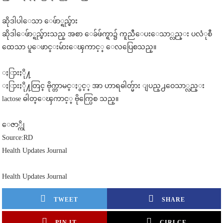
ဆိုဒါပါေသာ ေဖ်ာ္ရည္မ်ား
ဆိုဒါေဖ်ာ္ရည္မ်ားသည္ အစာ ေခ်ဖ်က္ရာ၌ ကူညီေပးေသာ္လည္း ပလံုစီ
ထေသာ ပူေဖာင္းမ်ားေၾကာင့္ ေလပြေစသည္။
ႏြားႏို႔
ႏြားႏို႔တြင္ ဗိုက္တာမင္ႏွင့္ အာ ဟာရဓါတ္မ်ား ျပည္႕ဝေသာ္လည္း
lactose ဓါတ္ေၾကာင့္ ဗိုက္ပြေစ သည္။
ေဇာ္ကို
Source:RD
Health Updates Journal
Health Updates Journal
TWEET
SHARE
PIN IT
CIRLCE