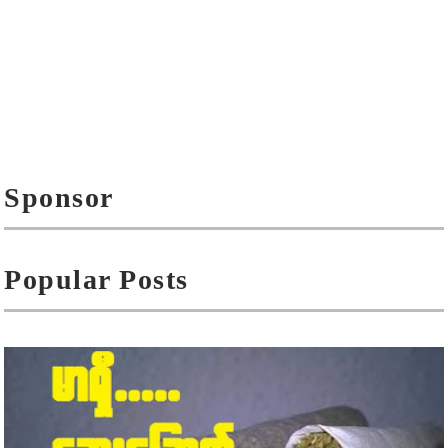
Sponsor
Popular Posts