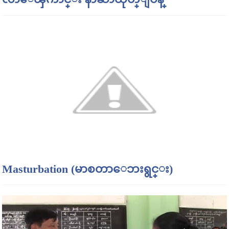
Masturbation (မာစတာေဘးရွင္း)