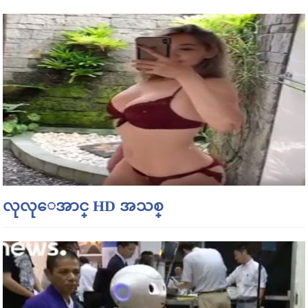
လုလုေအာင္ HD အသစ္