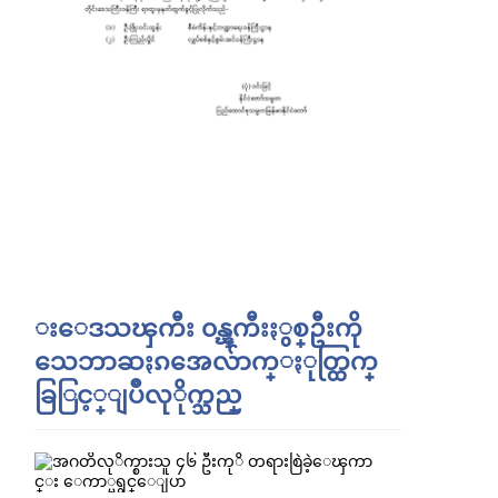
းေဒသၾကီး ၀န္ၾကီးႏွစ္ဦးကို
သေဘာဆႏၵအေလ်ာက္ႏုတ္ထြက္
ခြြင့္ျပဳလုိုက္သည္