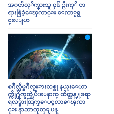
အဂတိလုိက္စားသူ ၄၆ ဦးကုိ တ
ရားစြဲခဲ့ေၾကာင္း ေကာ္မရွ
င္ေျပာ
ၿဂိဳလ္သိမ္ၿဂိဳလ္မႊားတစ္ခု နယူးေယာ
က္ကို႐ိုက္ခတ္ခဲ့ပီးေနာက္ ထိတ္လန္႔စရာ
ရလဒ္မ်ားထြက္ေပၚလာေၾကာ
င္း နာဆာထုတ္ျပန္