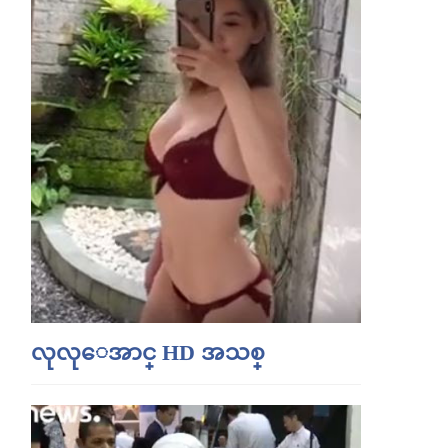
လုလုေအာင္ HD အသစ္