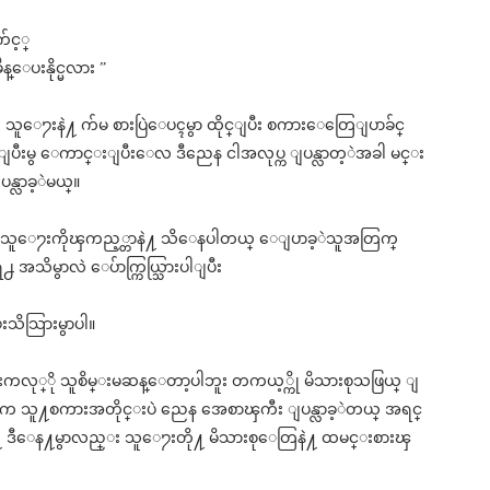
က်င့္
ိန္ေပးနိုင္မလား ”
ါဘူး သူေ႒းနဲ႔ က်မ စားပြဲေပၚမွာ ထိုင္ျပီး စကားေတြေျပာခ်င္
တယ္ ျပီးမွ ေကာင္းျပီးေလ ဒီညေန ငါအလုပ္က ျပန္လာတ့ဲအခါ မင္း
္လာခ့ဲမယ္။
းမွန္း သူေ႒းကိုၾကည့္တာနဲ႔ သိေနပါတယ္ ေျပာခ့ဲသူအတြက္
အသိမွာလဲ ေပ်ာက္ကြယ္သြားပါျပီး
သိသြားမွာပါ။
န္းကလု္ို သူစိမ္းမဆန္ေတာ့ပါဘူး တကယ့္ကို မိသားစုသဖြယ္ ျ
က သူ႔စကားအတိုင္းပဲ ညေန အေစာၾကီး ျပန္လာခ့ဲတယ္ အရင္
 ဒီေန႔မွာလည္း သူေ႒းတို႔ မိသားစုေတြနဲ႔ ထမင္းစားၾ