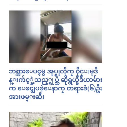
ဘစ္ကားေပၚမွ အုပ္စုလိုက္ ၀ိုင္းမုဒိ
န္းက်င့္ခဲ့သည့္ရုပ္သံ ဆိုရွယ္မီဒီယာမ်ား
က ေဖၚျပခဲ့ေနာက္ တရားခံ(၆)ဦး
အားဖမ္းဆီး