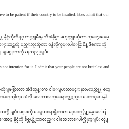
e to be patient if their country to be insulted. Boss admit that our
ိုင္ငံကိုထိရင္ ဘယ္လူမ်ိဳးမွ သီးခံနိုင္မွာ မဟုတ္ဘူးဆိုတာ သူေ႒းမေမ့
႒းထင္သလို မည့ံဘူးဆိုတာ ဝန္ခံလိုက္စမ္းပါေဖြးစိန္ ဒီစကားကို
ကို မျမင္ဖူးသလို ၾကည့္ျပီး
s not intention for it. I admit that your people are not brainless and
ိသလိုျဖစ္သြားတာ အဲဒီတုန္းက ငါေျပာတာမင္းနားမလည္လို႔ စိတ္
ာခ့ဲတာမဟုတ္ပါဘူး အဲလို သေဘာသက္ေရာက္ရင္လည္း ေတာင္းပန္ပါ
ဒီထက္ပိုျပီး မင္းကို ေျပာစရာရွိတာက မင္းတ္ို႔ျမန္မာေတြ
ုင္ေအာင္ နိုင္ငံကို ခ်စ္တယ္ဆိုတာလည္း ငါသေဘာေပါက္လိုက္ျပီး လို႔