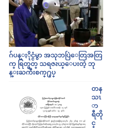
ဂ်ပန္ႏိုင္ငံမွာ အသုဘပြဲေတြအတြ
က္ ရြတ္ဖတ္ သရဇၩယ္ေပးတဲ့ ဘု
န္းႀကီးစက္႐ုပ္
တန
သၤ
ာ
ရီတို
င္