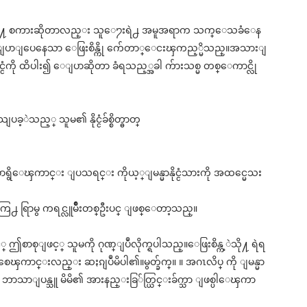
လာတဲ႔ စကားဆိုတာလည္း သူေ႒းရဲ႕ အမူအရာက သက္ေသခံေန
 ေျပာျပေနေသာ ေဖြးစိန္ကို က်ေတာ္ေငးၾကည့္မိသည္။အသားျ
ိုင္ငံကို ထိပါး၍ ေျပာဆိုတာ ခံရသည့္အခါ က်ားသစ္မ တစ္ေကာင္လို
သည့္ သူမ၏ နိုင္ငံခ်စ္စိတ္ဓာတ္
င္း သစၥာရွိေၾကာင္း ျပသရင္း ကိုယ့္ျမန္မာနိုင္ငံသားကို အထင္မေသး
႕ ရြာမွ ကရင္လူမ်ိဳးတစ္ဦးပင္ ျဖစ္ေတာ့သည္။
ဖင့္ ဤစာစုျဖင့္ သူမကို ဂုဏ္ျပဳလိုက္ရပါသည္။ေဖြးစိန္က့ဲသို႔ ရဲရ
ၾကာင္းလည္း ဆႏၵျပဳမိပါ၏။မွတ္ခ်က္။ ။ အဂၤလိပ္ ကို ျမန္မာ
ိပါ ဘာသာျပန္သူ မိမိ၏ အားနည္းခြ်တ္ယြင္းခ်က္သာ ျဖစ္ပါေၾကာ