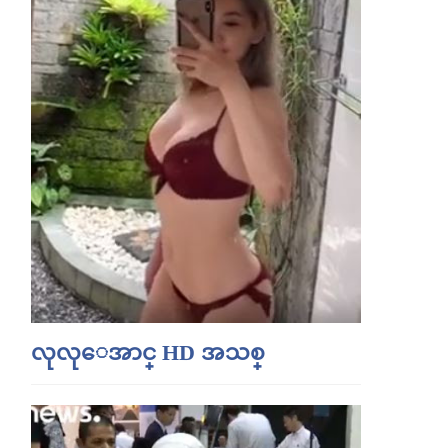
လုလုေအာင္ HD အသစ္