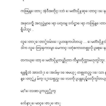
ကၽြန္ေတာ္ အဲ့ဒီအတိုင္းဘဲ ေမတၱာပို႔ဆုေတာင္းေန
အခုလက္ရွိ အလုပ္ထဲမွာေရာ ပတ္၀န္းက်င္မွာေရာ ကၽြန္ေတာ
ရွိပါဘူး ..
လူေတာ္ေတာ္မ်ားမ်ားေျပာၾကပါတယ္ … ေမတၱာပို႔လိုက္မ
ဒါက လူေတြၾကားမွာ မေကာင္းတဲ့စကားတစ္ခုလိုျဖစ္ေနတ
တကယ္ေတာ့ ေမတၱာပို႔တယ္ဆိုတာ က်ိမ္စာတိုက္တာမဟုတ္ပါဘူး .
ရန္မရွိဘဲ အားလံုး ေအးခ်မ္းေစမယ့္ တစ္ခုတည္းေသ
န္ေတာ့္ရဲ႕ မ်က္ႏွာသစ္နည္းေလးကိုျပန္လည္မွ်ေ၀လိုက္ပါတယ္
မႏၲေလးစာျကည့္တိုက္
က်ေနာ္ေမာင္ေဇာ္ေဇာ္