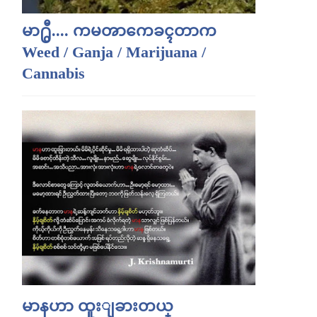
မာ႐ွီ.... ကမၻာကေခၚတာက
Weed / Ganja / Marijuana /
Cannabis
မာနဟာ ထူးျခားတယ္