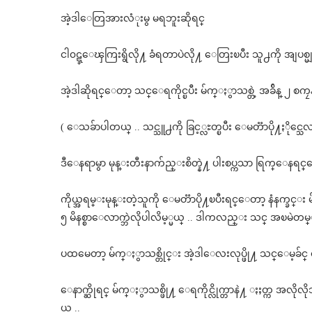
အဲ့ဒါေတြအားလံုးမွ မရဘူးဆိုရင္
ငါ၀ဋ္ေၾကြးရွိလို႔ ခံရတာပဲလို႔ ေတြးၿပီး သူ႕ကို အျပစ္မျမင
အဲ့ဒါဆိုရင္ေတာ့ သင္ေရကိုင္ၿပီး မ်က္ႏွာသစ္တဲ့ အခ်ိန္ ၂ စကၠန
( ေသခ်ာပါတယ္ .. သင္သူ႕ကို ခြင့္လႊတ္ၿပီး ေမတၱာပို႔ႏိုင္သ
ဒီေနရာမွာ မုန္းတီးနာက်ည္းစိတ္နဲ႔ ပါးစပ္ကသာ ရြက္ေနရင္ေ
ကိုယ္အရမ္းမုန္းတဲ့သူကို ေမတၱာပို႔ၿပီးရင္ေတာ့ နံနက္ခင္း 
၅ မိနစ္စာေလာက္ဘဲလိုပါလိမ့္မယ္ .. ဒါကလည္း သင္ အၿမဲတမ္း
ပထမေတာ့ မ်က္ႏွာသစ္တိုင္း အဲ့ဒါေလးလုပ္ဖို႔ သင္ေမ့ခ်င္ ေ
ေနာက္ဆိုရင္ မ်က္ႏွာသစ္ဖို႔ ေရကိုင္လိုက္တာနဲ႔ ႏႈတ္က အလိုလိ
ယ္ ..