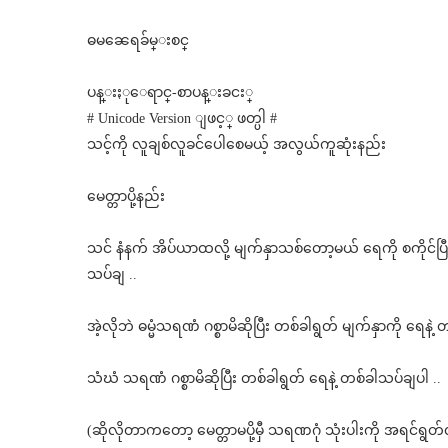
ဓမၼေရခ်မ္းစင္
ပန္းႏုေရာင္-စာပန္းခငး္
# Unicode Version ျဖင့္ ဖတ္ပါ #
သင့်ကို လူချစ်လူခင်ပေါစေမယ့် အလွယ်ကူဆုံးနည်း
မေတ္တာပို့နည်း
သင် နံနက် အိပ်ယာထလို့ မျက်နှာသစ်တော့မယ် ရေကို စကိုင်ပြီးဆိ
သပ်ချ ..
အဲ့လိုဘဲ ဓမ္မံသရဏံ ဂစ္စာမိဆိုပြီး တစ်ခါရွတ် မျက်နှာကို ရေနဲ့
သံဃံ သရဏံ ဂစ္စာမိဆိုပြီး တစ်ခါရွတ် ရေနဲ့ တစ်ခါသပ်ချပါ ..
(ဆိုလိုတာကတော့ မေတ္တာမပို့မှီ သရဏဂုံ သုံးပါးကို အရင်ရွတ်