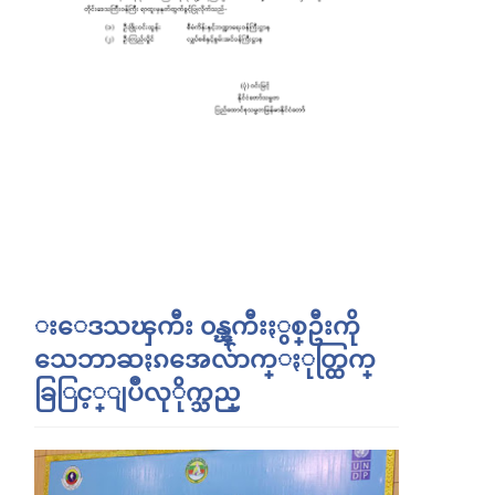
းေဒသၾကီး ၀န္ၾကီးႏွစ္ဦးကို
သေဘာဆႏၵအေလ်ာက္ႏုတ္ထြက္
ခြြင့္ျပဳလုိုက္သည္