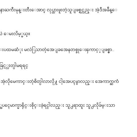
ာႀကီးမုန္းတီးေအာင္ လုပ္ထားဖူးတဲ့သူျဖစ္ရင္လည္း အဲ့ဒီအခ်ိန္ေ
လဲ ေမးလိမ့္မယ္။
တ္နည္းပထမဆံုး မလဲြသာတဲ့အေျခအေနတစ္ခုေၾကာင့္ျဖစ္မွာ..
ခြင့္လႊတ္ပါမရရင္
အဲ့လိုမေကာင္းတဲ့စိတ္ပါလာလို႔ ငါ့အေပၚမွာလည္း အေကာက္ႀကံ
အေပၚေမာက္မာရိုင္းစိုင္းခဲ့ရင္ငါလည္း သူ႕ရာထူး သူ႕လိုခ်မ္းသာ