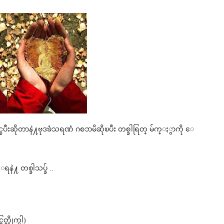
ပီးဆိုတာနဲ႔ဗုဒၶံသရဏံ ဂစၥာမိဆိုၿပီး တစ္ခါရြတ္ မ်က္ႏွာကို ေ
နဲ႔ တစ္ခါသပ္ခ် ..
လိုက္ပါ)