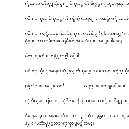
ကိုယ္ေမတၱာပို႔တဲ့သူရဲ႕ မ်က္ႏွာကို စိတ္ထဲမွာ ျမင္ေနရပါမယ
ၿပီးရင္ ကိုယ္ မ်က္ႏွာကိုသပ္ခ်တဲ့ ေရရဲ႕ ေအးမွ်မႈကို သတိ
ၿပီးရင္ သင့္မိသားစု မိဘမ်ားကို ေမတၱာပို႔ႏိုင္ပါတယ္
ခဲ့ဖူးေသာ အမိအဖေဆြမ်ိဳးမ်ားအားလံုး ေအးျမပါေစ)
မ်က္ႏွာကို ေရနဲ႔ တစ္ခါသပ္ခ်ပါ ..
ၿပီးရင္ ကိုယ္ အမုန္းဆံုးလူ ကိုယ့္အေပၚ မေကာင္းတဲ့သူကိ
(ဤေရ ေအးျမသလို …………. လည္းေအးျမပါေစ)
အဲ့လိုလူေတြမ်ားရင္ အဲ့ဒီလူေတြ တစ္ေယာက္ခ်င္းစီရဲ႕ မ်က္
ဒီေနရာမွာ အေရးႀကီးတာက သူ႕ကို အမွန္တကယ္ ေအးျမေစလို
နဲ႔ ေမတၱာပို႔မွထိေရာက္မွာျဖစ္ပါတယ္။