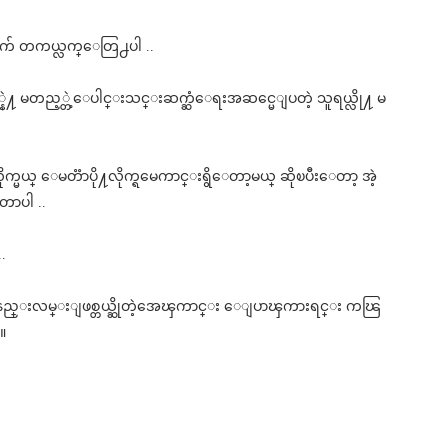
က် တကယ္လက္ေတြ႕ပါ ..
္နဲ႔ မတည့္တဲ့ေပါင္းသင္းဆက္ဆံေရးအဆင္မေျပတဲ့ သူရယ္လို႔ မ
ယ္ ေမတၱာပို႔လိုက္ရမေကာင္းရွိေတာ့မယ္ ဆိုၿပီးေတာ့ အဲ့
ာပါ ..
.
ာ နည္းလမ္းျဖစ္တယ္ဆိုတဲ့အေၾကာင္း ေျပာၾကားရင္း ကၽြ
။