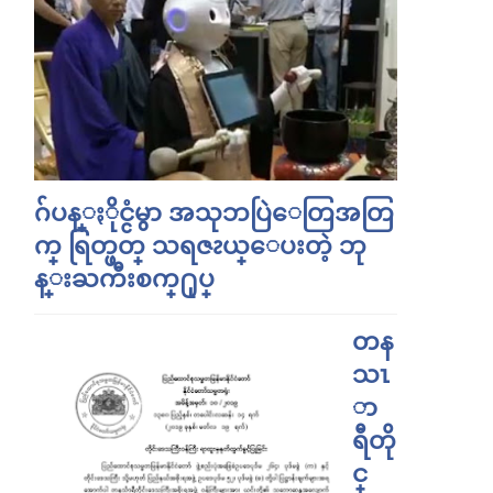
ဂ်ပန္ႏိုင္ငံမွာ အသုဘပြဲေတြအတြ
က္ ရြတ္ဖတ္ သရဇၩယ္ေပးတဲ့ ဘု
န္းႀကီးစက္႐ုပ္
တန
သၤ
ာ
ရီတို
င္