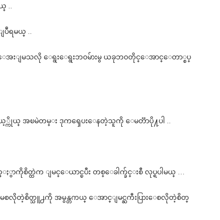
္ ..
ျပဳရမယ္ ..
(ဤေရ ေအးျမသလို ေရွးေရွးဘ၀မ်ားမွ ယခုဘ၀တိုင္ေအာင္ေတာ္စပ္
ုယ့္ကိုယ္ အၿမဲတမ္း ဒုကၡေပးေနတဲ့သူကို ေမတၱာပို႔ပါ ..
ႏွာကိုစိတ္ထဲက ျမင္ေယာင္ၿပီး တစ္ေခါက္ခ်င္းစီ လုပ္ရပါမယ္ …
တဲ့စိတ္သူ႕ကို အမွန္တကယ္ ေအာင္ျမင္ႀကီးပြားေစလိုတဲ့စိတ္