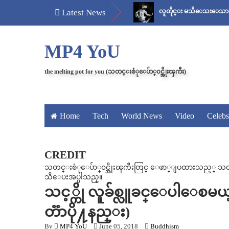
တ်
မန်ကျည်းချဉ် သိပ်နည်း
Latest News
လူတိုင္း မသိေသးေသာ “ေစ်း..အစ
MP4 YoU
the melting pot for you (သတင္းစံုေပ်ာ္၀င္အိုးၾကီး)
Home
Tech
World News
Video
Celebs
CREDIT
သတင္းစံုေပ်ာ္၀င္အိုးၾကီးတြင္ ေဖာ္ျပထားသည့္ သတင္း၊
သိေပးအပ္ပါသည္။
သင့္ကို လူခ်စ္လူခင္ေပါေစ
တၱာပို႔နည္း)
By
MP4 YoU
June 05, 2018
Buddhism