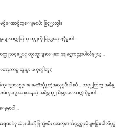
္မိေအာင္စိတ္ေျဖၿပီး ခြင့္လႊတ္ပါ။
္႔ေလာက္အတြက္ သူ႕ကို ခြင့္လႊတ္ႏိုင္မွာပါ ..
ေလာက္သူသင့္အေပၚ ထူးထူးျခားျခား အျမင္ၾကည္လာပါလိမ့္မယ္ ..
တာ့ဘာမွ ထူးမွာ မဟုတ္ပါဘူး)
မ်က္ႏွာသစ္ရင္းေမတၱာပို႔တဲ့အလုပ္ၿပီးပါၿပီ .. သင့္အတြက္ အခ်ိန္
မ်က္ႏွာသစ္ေနတဲ့ အခ်ိန္ထက္၂ မိနစ္စာေလာက္ဘဲ ပိုမွာပါ …
မ့မွာပါ ..
ုသရဏဂံု သံုးပါးကိုရြက္မိၿပီး အေလ့အက်င့္တစ္ခုလိုျဖစ္သြားပါလိမ့္မ