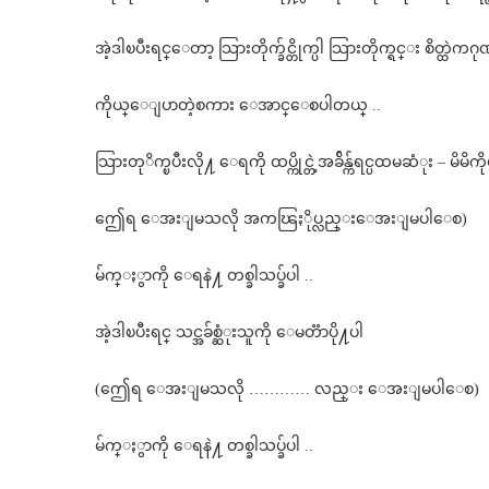
အဲ့ဒါၿပီးရင္ေတာ့ သြားတိုက္ခ်င္တိုက္ပါ သြားတိုက္ရင္း စိတ္ထ
ကိုယ္ေျပာတဲ့စကား ေအာင္ေစပါတယ္ ..
သြားတုိက္ၿပီးလို႔ ေရကို ထပ္ကိုင္တဲ့အခ်ိန္က်ရင္ပထမဆံုး – မိမိ
ဤေရ ေအးျမသလို အကၽြႏိုပ္လည္းေအးျမပါေစ)
မ်က္ႏွာကို ေရနဲ႔ တစ္ခါသပ္ခ်ပါ ..
အဲ့ဒါၿပီးရင္ သင္အခ်စ္ဆံုးသူကို ေမတၱာပို႔ပါ
(ဤေရ ေအးျမသလို ………… လည္း ေအးျမပါေစ)
မ်က္ႏွာကို ေရနဲ႔ တစ္ခါသပ္ခ်ပါ ..