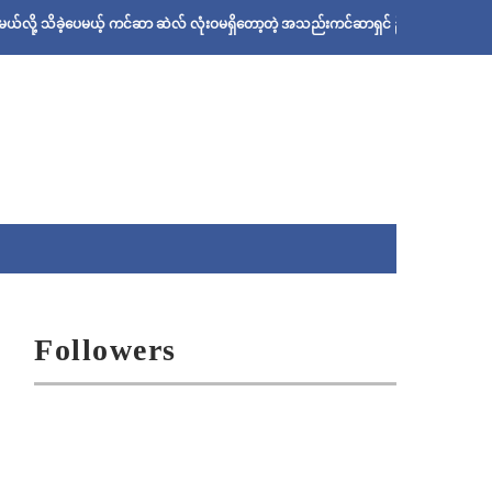
ဲ့ပေမယ့် ကင်ဆာ ဆဲလ် လုံးဝမရှိတော့တဲ့ အသည်းကင်ဆာရှင် ဦးစိုးသန်းရဲ့ ဆေးနည်း
Followers