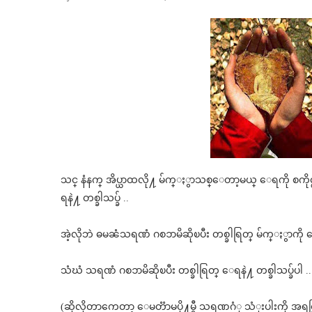
သင္ နံနက္ အိပ္ယာထလို႔ မ်က္ႏွာသစ္ေတာ့မယ္ ေရကို စကိုင္ၿ
ရနဲ႔ တစ္ခါသပ္ခ် ..
အဲ့လိုဘဲ ဓမၼံသရဏံ ဂစၥာမိဆိုၿပီး တစ္ခါရြတ္ မ်က္ႏွာကို ေရ
သံဃံ သရဏံ ဂစၥာမိဆိုၿပီး တစ္ခါရြတ္ ေရနဲ႔ တစ္ခါသပ္ခ်ပါ ..
(ဆိုလိုတာကေတာ့ ေမတၱာမပို႔မွီ သရဏဂံု သံုးပါးကို အရင္ရြတ္