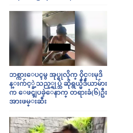
ဘစ္ကားေပၚမွ အုပ္စုလိုက္ ၀ိုင္းမုဒိ
န္းက်င့္ခဲ့သည့္ရုပ္သံ ဆိုရွယ္မီဒီယာမ်ား
က ေဖၚျပခဲ့ေနာက္ တရားခံ(၆)ဦး
အားဖမ္းဆီး