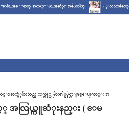
 ” “ဇာတ္..အလယ္” “ဖာ..အဆံုး” အဓိပၸါယ္
( ၃ )လသာခံတော့မယ်လို့ သိခ
ဓာတ္ပံုမ်ားသည္ သက္ဆိုင္သူမ်ား၏မူပိုင္သာျဖစ္ေၾကာင္း အ
မယ့္ အလြယ္ကူဆံုးနည္း ( ေမ