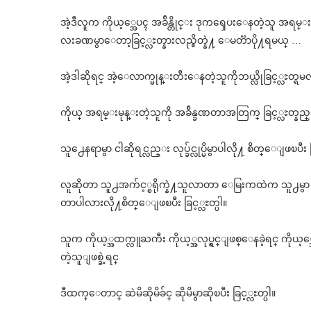
အဲ့ဒီလူက ကိုယ့္အေပၚ အခ်ိန္တိုင္း ဒုကၡေပးေနတဲ့သူ အရမ္းန
လးခဏမွာေတာ့ခြင့္လႊတ္နားလည္စိတ္နဲ႔ ေမတၱာပို႔ရမယ္ …
အဲ့ဒါဆိုရင္ အဲ့ေလာက္မုန္းတီးေနတဲ့သူကိုဘယ္လိုခြင့္လႊတ္ရမ
ကိုယ္ အရမ္းမုန္းတဲ့သူကို အခ်ိန္ခဏတာအတြက္ ခြင့္လႊ
သူ႕ေနရာမွာ ငါဆိုရင္လည္း လုပ္ခ်င္လုပ္မိမွာပါလို႔ စိတ္ေျဖၿပီး 
လူဆိုတာ သူ႕အက်င့္စရိုက္နဲ႔သူလာတာ ေမြးကထဲက သူ႕မွာ 
တာပါလားလို႔စိတ္ေျဖၿပီး ခြင့္လႊတ္ပါ။
သူက ကိုယ့္အထက္လူႀကီး ကိုယ့္အလုပ္ရွင္ျဖစ္ေနခဲ့ရင္ ကိုယ့္
တဲ့သူျဖစ္ခဲ့ရင္
ဒီထက္ေတာင္ ဆဲမိဆိုမိခ်င္ ဆိုမိမွာဆိုၿပီး ခြင့္လႊတ္ပါ။