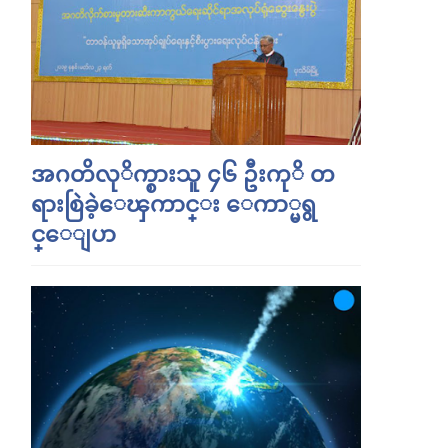
အဂတိလုိက္စားသူ ၄၆ ဦးကုိ တ
ရားစြဲခဲ့ေၾကာင္း ေကာ္မရွ
င္ေျပာ