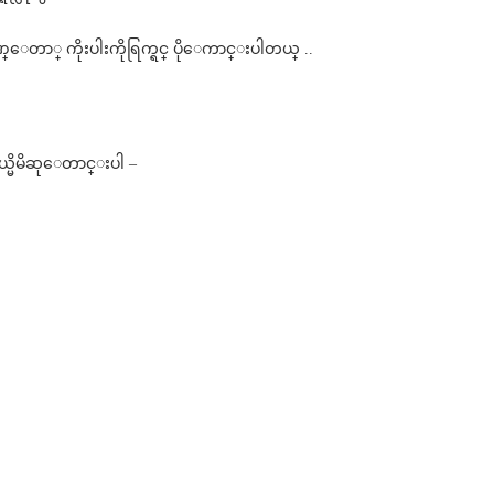
ဲကဂုဏ္ေတာ္ ကိုးပါးကိုရြက္ရင္ ပိုေကာင္းပါတယ္ ..
ကိုယ္မိမိဆုေတာင္းပါ –