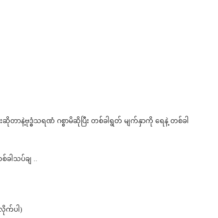
ုတာနဲ့ဗုဒ္ဓံသရဏံ ဂစ္စာမိဆိုပြီး တစ်ခါရွတ် မျက်နှာကို ရေနဲ့ တစ်ခါ
 တစ်ခါသပ်ချ ..
လိုက်ပါ)