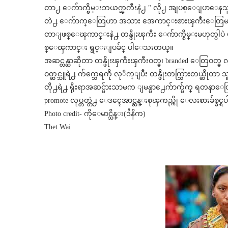
တာ႕ ေက်ာက္စိမ္းဘယက္ၾကီးနဲ႕ " လို႕ အျပစ္ေျပာေနသူ
တဲ႕ ေက်ာက္ေတြဟာ အသား အေကာင္းစားၾကီးေတြမဟုတ္
တာျဖစ္ေၾကာင္းနဲ႕ တန္ဖိုးၾကီး ေက်ာက္စိမ္းမဟုတ္ပါပဲ
စ္ေၾကာင္း ရွင္းျပခ်င္ ပါေသးတယ္။
အဆင္တန္ဆာဆိုတာ တန္ဖိုးၾကီးၾကီးဝတ္မွ၊ branded ေတြဝတ္မွ
ဝတ္ဆင္သူရဲ႕ က်က္သေရကို လုိက္ျပီး တန္ဖိုးတက္သြားတယ္ဆိုတ
တို႕ရဲ႕ ရိုးရာအဆင္မ်ားသာမက ျမန္မာ႕ေက်ာက္မ်က္ ရတနာေတြက
promote လုပ္တတ္တဲ႕ ေဒၚေအာင္ဆန္းစုၾကည္ကို ေလးစားခ်စ္ခင္
Photo credit- ကိုေမာင္သိန္း(ဒႆနိက)
Thet Wai