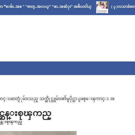
 ” “ဇာတ္..အလယ္” “ဖာ..အဆံုး” အဓိပၸါယ္
( ၃ )လသာခံတော့မယ်လို့ သိခ
ဓာတ္ပံုမ်ားသည္ သက္ဆိုင္သူမ်ား၏မူပိုင္သာျဖစ္ေၾကာင္း အ
ာင္ဆန္းစုၾကည္
ဆန္းစုၾကည္