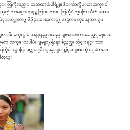
ေတြကိုလည္း သတိထားမိပါရဲ႕။ ဒီေက်ာက္စိမ္းဘယက္မွာ ပါ
ပဲ သာမန္ အရည္အေသြးေလးေတြကိုပဲ လွပစြာ သီကံုးထား
 ပံုေဖာ္ထားတဲ႔ ဒီဇိုင္းေၾကာင္႔ အင္မတန္ လွပေနတာ ျဖ
 လွတာမ်ိဳး မဟုတ္ပါပဲ တန္ဖိုးနည္းသည္ ျဖစ္ေစ၊ မ်ားသည္ျဖစ္ေစ
ာ သူမက သက္ေသပါပဲ။ ျမန္မာ႔ရိုးရာ ခ်ည္ထည္၊ တိုင္းရင္းသား
ိုပါ လွပစြာ ဝတ္ဆင္ျပီး ျမန္မာ့ျပည္တြင္းျဖစ္ ကို အျမဲတမ္း
ရပါတယ္။