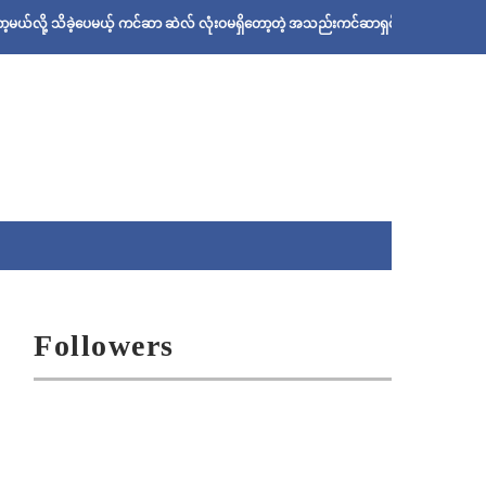
ဲ့ပေမယ့် ကင်ဆာ ဆဲလ် လုံးဝမရှိတော့တဲ့ အသည်းကင်ဆာရှင် ဦးစိုးသန်းရဲ့ ဆေးနည်း
Followers