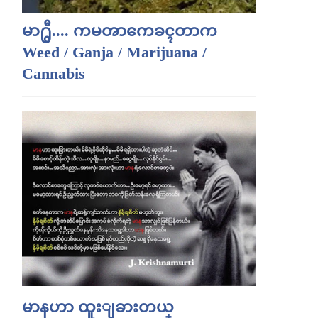
မာ႐ွီ.... ကမၻာကေခၚတာက
Weed / Ganja / Marijuana /
Cannabis
မာနဟာ ထူးျခားတယ္