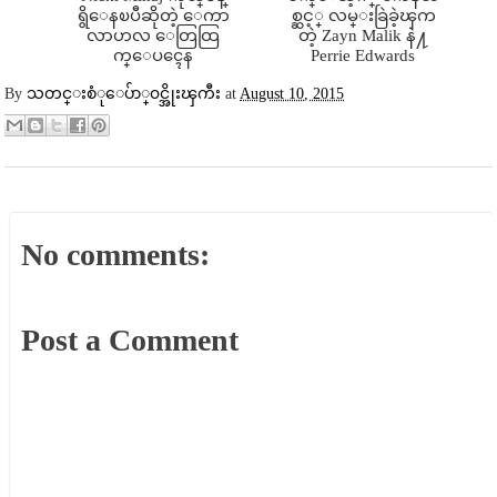
ရွိေနၿပီဆိုတဲ့ ေကာ
စ္ဆင့္ လမ္းခြဲခဲ့ၾက
လာဟလ ေတြထြ
တဲ့ Zayn Malik နဲ႔
က္ေပၚေန
Perrie Edwards
By
သတင္းစံုေပ်ာ္၀င္အိုးၾကီး
at
August 10, 2015
No comments:
Post a Comment