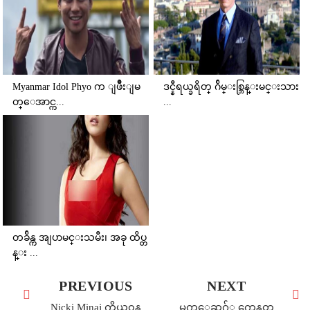
Myanmar Idol Phyo က ျဖိဳးျမ
ဒင္နီရယ္ခရိတ္ ဂ်ိမ္းစ္ဘြန္းမင္းသား
တ္ေအာင္က...
...
တခ်ိန္က အျပာမင္းသမီး၊ အခု ထိပ္တ
န္း ...
PREVIOUS
NEXT
Nicki Minaj ကိုယ္၀န္
မက္ေဆ့ဂ်္ ကေနတ