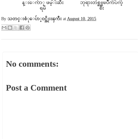
န္းေက်ာ္ ဖမ္းဆီး
ဘုရားတစ္ဆူၿပိဳက်ပ်က္
ရမိ
စီး
By
သတင္းစံုေပ်ာ္၀င္အိုးၾကီး
at
August 10, 2015
No comments:
Post a Comment