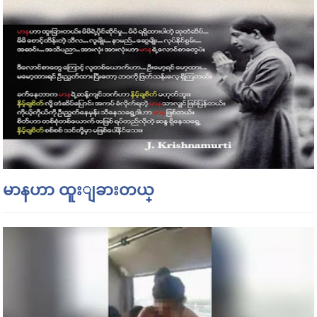
မာနဟာ ထူးျခားတယ္