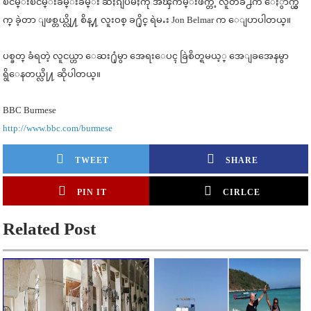
ၿငိမ္းၿငိမ္းခ်မ္းခ်မ္း ဆႏၵျပမႈကို အၾကမ္းဖက္တဲ့ လူတခ်ိဳ႕က ေႏွာက္ယွ
က္ ခဲ့တာ ျဖစ္တယ္လို႔ စိန္႔ လူးဝစ္ ခ႐ိုင္ ရဲမႉး Jon Belmar က ေျပာပါတယ္။
ပစ္ခတ္ ခံရတဲ့ လူငယ္ဟာ ေဆး႐ုံမွာ အေရးေပၚ ခြဲစိတ္ရမယ့္ အေျခအေနမွာ
ရွိေနတယ္လို႔ ဆိုပါတယ္။
BBC Burmese
http://www.bbc.com/burmese
TWEET
SHARE
PIN IT
CIRLCE
Related Post