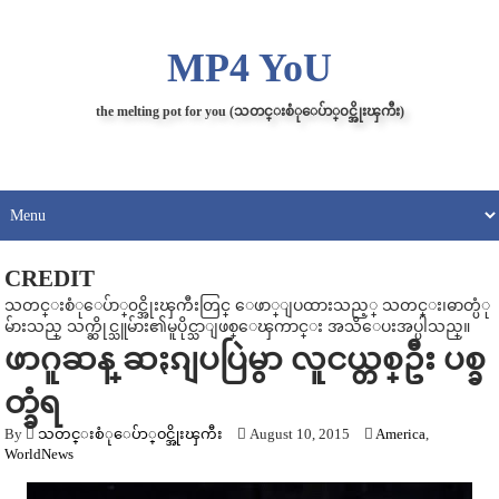
MP4 YoU
the melting pot for you (သတင္းစံုေပ်ာ္၀င္အိုးၾကီး)
CREDIT
သတင္းစံုေပ်ာ္၀င္အိုးၾကီးတြင္ ေဖာ္ျပထားသည့္ သတင္း၊ဓာတ္ပံု
မ်ားသည္ သက္ဆိုင္သူမ်ား၏မူပိုင္သာျဖစ္ေၾကာင္း အသိေပးအပ္ပါသည္။
ဖာဂူဆန္ ဆႏၵျပပြဲမွာ လူငယ္တစ္ဦး ပစ္ခ
တ္ခံရ
By
သတင္းစံုေပ်ာ္၀င္အိုးၾကီး
August 10, 2015
America
,
WorldNews