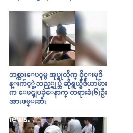
ဘစ္ကားေပၚမွ အုပ္စုလိုက္ ၀ိုင္းမုဒိ
န္းက်င့္ခဲ့သည့္ရုပ္သံ ဆိုရွယ္မီဒီယာမ်ား
က ေဖၚျပခဲ့ေနာက္ တရားခံ(၆)ဦး
အားဖမ္းဆီး