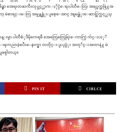
ခ်ိန္မွာ အေရးတႀကီးလုပ္သင့္တာက ႏိုင္ငံေရးပါတီေတြ၊ အရပ္ဖက္အဖြဲ႔အ
 မဲစာရင္းေတြ အမွန္ကန္ဆံုးျဖစ္ေအာင္ အျမန္ဆံုးေဆာင္ရြက္သင့္တယ္
္းမွာ ပါတီစံုဒီမိုကေရစီ အေထြေထြေရြးေကာက္ပြဲ က်င္းပႏုိ
 ေၾကညာခဲ့ၿပီးေနာက္မွာ တတိုင္းျပည္လံုး အတုိင္းအတာနဲ႔ မဲ
ဖစ္ပါတယ္။
PIN IT
CIRLCE