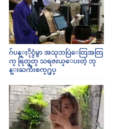
ဂ်ပန္ႏိုင္ငံမွာ အသုဘပြဲေတြအတြ
က္ ရြတ္ဖတ္ သရဇၩယ္ေပးတဲ့ ဘု
န္းႀကီးစက္႐ုပ္