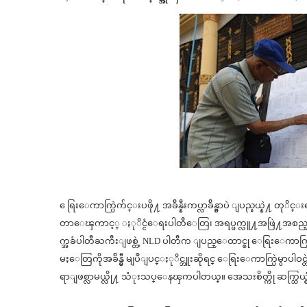
ေရြးေကာက္ပြဲက်င္းပဖို႔ အခ်ိန္နီးကပ္လာခ်ိန္မွာပဲ ျပည္နယ္န
တာေၾကာင့္ ႏုိင္ငံေရးပါတီေတြ၊ အရပ္ဖက္လူ႔အဖြဲ႔အစည္းေ
က္အခံပါတီႀကီးျဖစ္တဲ့ NLD ပါတီက ျပည္ေထာင္စု ေရြးေကာက္ပြဲ 
မႈေတြကိုအခ်ိန္မွီ မျပဳျပင္ႏုိင္ဘူးဆိုရင္ ေရြးေကာက္ပြဲမွာပါဝင
ရာျဖစ္လာမယ္လို႔ သံုးသပ္ေနၾကပါတယ္။ အေသးစိတ္ကို ဆက္သြယ