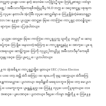
င္ထုတ္ျပန္ေပးေနတဲ့ ဆႏၵမဲေပးပိုင္ခြင့္ရွိသူေတြရဲ႕စာရင္းထဲမွာ
ျဖစ္တ့ဲ အမ်ိဳးသားဒီမိုကေရစီအဖြဲ႔ခ်ဳပ္ NLD ဘက္က ေဒၚေအာင္ဆန္းစုၾက
လုပ္ေနတာပါ။ အဲ့လိုမ်ိဳး လုပ္ေဆာင္အခါမွာ ေတြ႔ရွိခဲ့တဲ့မဲဆႏၵရွင္စာ
က္ တနလၤာေန႔မွာ ျပည္ေထာင္စုေရြးေကာက္ပြဲေကာ္မရွင္ တာဝန္ရွိသူေ
သြားေရာက္ေဆြးေႏြးခဲ့ပါတယ္။
 ျပည္ေထာင္စုေရြးေကာက္ပြဲေကာ္မရွင္ဘက္က သူတို႔ ဘယ္လုိ ေဆာင္
 လိုအပ္ခ်က္ေတြ ရွိေနေသးတဲ့အတြက္ ေကာ္မရွင္အေနနဲ႔ ေအာက္ေျခ ရ
 အေရးယူေဆာင္ရြက္မႈေတြကို လုပ္သင့္ပါတယ္လို႔ အမ်ိဳးသားဒီမုိကေရစီ
 ေဒၚနန္းခင္ေထြးျမင့္က ေျပာပါတယ္။
အဲ့အခ်ိန္ ေကာ္မရွင္မွာရွိေနတယ္။ UEC ( Union Election
ပတ္ေပးေတာ့.အန္တီ အဲဒီ အတြင္းေရးမႉးကို ဖုန္းဆက္တယ္။ အဲဒီအတြ
ညႊန္ၾကားမယ္သာေျပာတယ္၊ အခုခ်ိန္အထိ မရေသးဘူး။ ရြာေတာ့ မေျပာ
းေတြ ေပးမကူးဘူး။ ျမန္ဆန္တဲ့နည္းေတြနဲ႔ လုပ္ေပးလို႔ရတယ္ေလ။
္လံုး အဆင္ေျပေအာင္ေျပာတယ္။ ဒီရပ္ေက်းမွာ အန္တီတို႔ ေတြ႔ေန