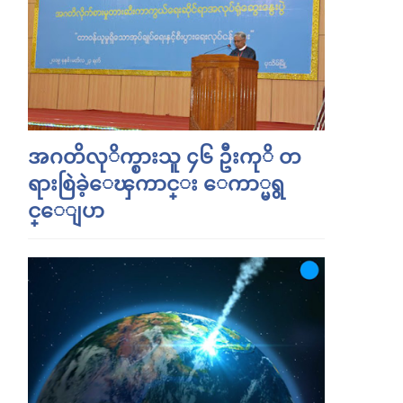
အဂတိလုိက္စားသူ ၄၆ ဦးကုိ တ
ရားစြဲခဲ့ေၾကာင္း ေကာ္မရွ
င္ေျပာ