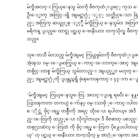
မ်က္စိအလင္း ကြယ္ေနသူ မ်ားကို ဗီဇကုထံုးျဖင့္ ကုသ ေပး
ဦးေႏွာက္ အတြင္းရွိ အျမင္အာ႐ံု ႏွင့္ သက္ဆိုင္ေသာ ဖြ
ည့္ အတြက္ ဆယ္စုႏွစ္ ႏွင့္ခ်ီ မ်က္စိကြယ္ ေနသူမ်ား အတြက
မရိကန္ ျပည္ေထာင္စု ပင္ဆယ္ ေဗးနီးယား တကၠသိုလ္မွ ဗီဇက
သည္။
သုေတသီ မ်ားသည္ မ်က္စိအျမင္ ကြယ္သူမ်ားကို ဗီဇကုထံုးျဖင
အံ့ၾသ ဝမ္းေျမာက္ဖြယ္ ေကာင္းေလာက္ေအာင္ အျမင္အာ႐ံု 
တစ္ပိုင္းတစ္စ မ်က္စိကြယ္ သူမ်ားလည္း အျပည့္အဝ မဟုတ
ည့္ အျမင္အာ႐ံုကို ျပန္လည္ရရွိ ခဲ့ၾကေၾကာင္း ၄င္းက
''မ်က္စိအျမင္ ကြယ္ေနသူေတြ အလင္းျပန္ ရၿပီး ေန႔စဥ
သြားၾကတာ တကယ္ပဲ ေက်နပ္ ဝမ္းသာဖို ့ေကာင္းပါတယ္။ 
စ ႏိုင္တဲ့ ဗိုင္းရပ္စ္ တစ္မ်ဳိးကို အရင္ ထိုးေပး ရပါတယ္။ 
ည္းေတြကို ထည့္ေပး လိုက္ပါတယ္။ ဒီ ဗီဇဓာတု ပစၥည္းေ
တစ္႐ႈးဆဲလ္ ေတြထဲ ကို ဗိုင္းရပ္စ္ ေတြက ပို႔ေပးပါတယ္။ အ
ယ္'' ဟု ပင္ဆယ္ ေဗးနီးယား တကၠသိုလ္ မွ အာ႐ံုေၾကာ အ