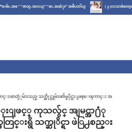
” “ဇာတ္..အလယ္” “ဖာ..အဆံုး” အဓိပၸါယ္
( ၃ )လသာခံတော့မယ်လို့ သိခဲ
ဓာတ္ပံုမ်ားသည္ သက္ဆိုင္သူမ်ား၏မူပိုင္သာျဖစ္ေၾကာင္း အ
ုးျဖင့္ ကုသလွ်င္ အျမင္အာ႐ံု
က္အတြင္းရွိ သက္ဆုိင္ရာ ဖဲြ႕စည္း