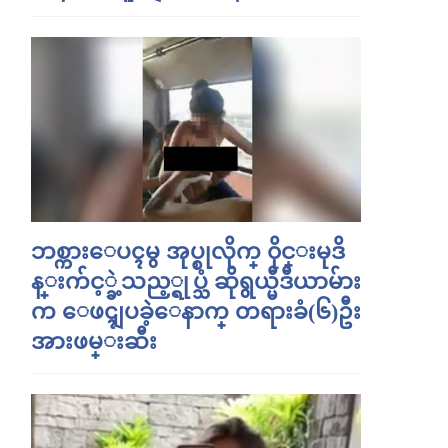
ဘစ္ကားေပၚမွ အုပ္စုလိုက္ ၀ိုင္းမုဒိ
န္းက်င့္ခဲ့သည့္ရုပ္သံ ဆိုရွယ္မီဒီယာမ်ား
က ေဖၚျပခဲ့ေနာက္ တရားခံ(၆)ဦး
အားဖမ္းဆီး