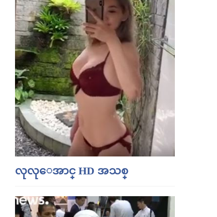
လုလုေအာင္ HD အသစ္