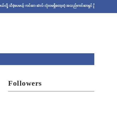
့ပေမယ့် ကင်ဆာ ဆဲလ် လုံးဝမရှိတော့တဲ့ အသည်းကင်ဆာရှင် ဦးစိုးသန်းရဲ့ ဆေးနည်း
Followers