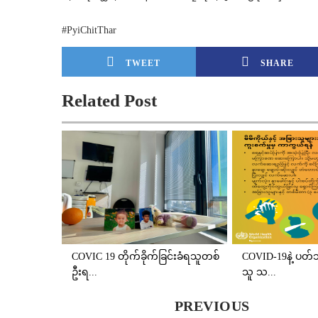
#PyiChitThar
TWEET
SHARE
Related Post
COVIC 19 တိုက်ခိုက်ခြင်းခံရသူတစ်
COVID-19နဲ့ ပတ်
ဦးရ...
သူ သ...
PREVIOUS