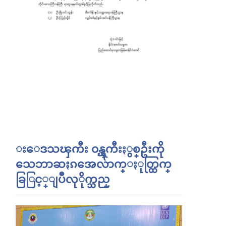
းေဒသၾကီး ၀န္ၾကီးႏွစ္ဦးကို
သေဘာဆႏၵအေလ်ာက္ႏုတ္ထြက္
ခြြင့္ျပဳလုိုက္သည္