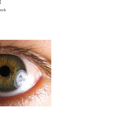
္
tech