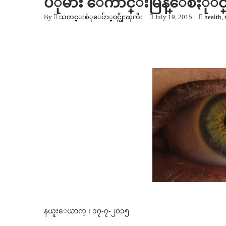
ပံုမ်ား ေကာင္းမြန္ေစႏုိင
By
သတင္းစံုေပ်ာ္၀င္အိုးၾကီး
July 19, 2015
health
,
နယူးေယာက္ ၊ ၁၇-၇-၂၀၁၅