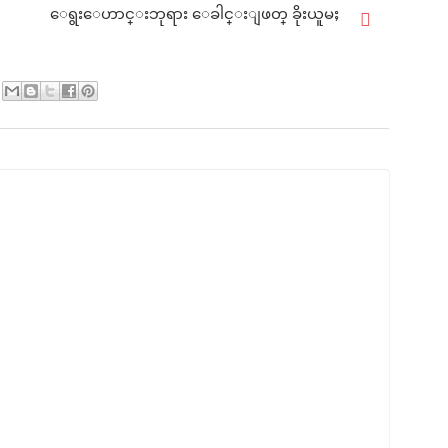
ေရွးေဟာင္းဘုရား ေခါင္းျဖတ္ ခိုးယူမႈ