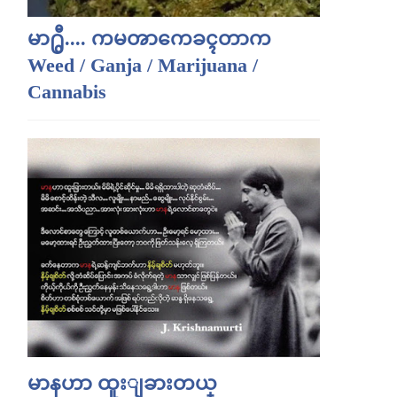
မာ႐ွီ.... ကမၻာကေခၚတာက
Weed / Ganja / Marijuana /
Cannabis
မာနဟာ ထူးျခားတယ္