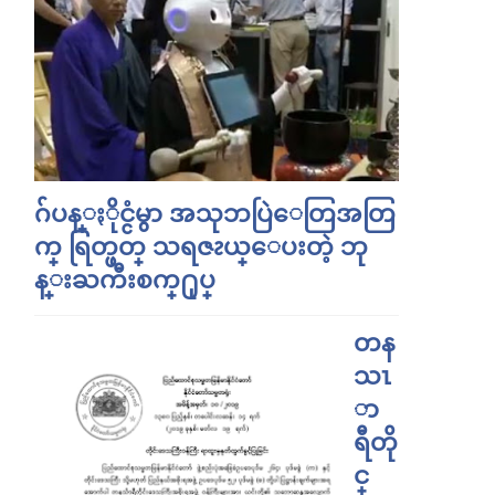
ဂ်ပန္ႏိုင္ငံမွာ အသုဘပြဲေတြအတြ
က္ ရြတ္ဖတ္ သရဇၩယ္ေပးတဲ့ ဘု
န္းႀကီးစက္႐ုပ္
တန
သၤ
ာ
ရီတို
င္