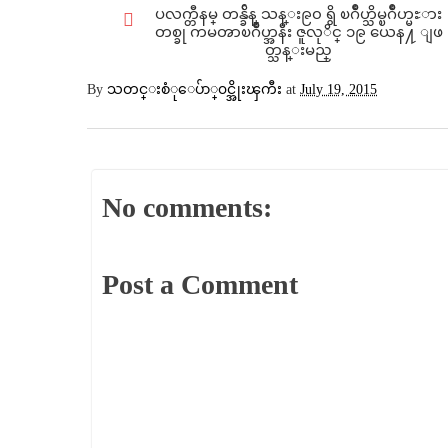
ပလက္တီနမ္ တန္ခ်ိန္ သန္း၉၀ ရွိ ၿဂိဳဟ္သိမ္ၿဂိဳဟ္မႊား
တစ္ခု ကမၻာၿဂိဳဟ္အနီး ဇူလုိင္ ၁၉ ယေန႔ ျဖ
တ္သန္းမည္
By
သတင္းစံုေပ်ာ္၀င္အိုးၾကီး
at
July 19, 2015
No comments:
Post a Comment